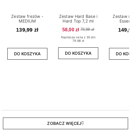
Zestaw frezów -
Zestaw Hard Base i
Zestaw s
MEDIUM
Hard Top 7,2 ml
Essen
139,99 zł
58,00 zł
149,9
79,98 zł
Najniższa cena z 30 dni
79.98 zł
DO KOSZYKA
DO KOSZYKA
DO KO
ZOBACZ WIĘCEJ