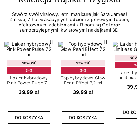
Stwórz swój viralowy, letni manicure jak Sara James!
Zmiksuj 7 hot wakacyjnych odcieni z perłowym topem,
efektownymi zdobieniami z Blooming Gel oraz
samoprzylepnymi, kwiatowymi naklejkami 3D.
NOW
NOWOŚĆ
NOWOŚĆ
3+
3+3
3+3
Lakier h
Limitless 
Lakier hybrydowy
Top hybrydowy Glow
m
Pink Power Pulse 7,2
Pearl Effect 7,2 ml
39,9
ml
39,99 zł
39,99 zł
DO KO
DO KOSZYKA
DO KOSZYKA