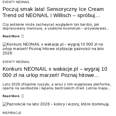
EVENTY NEONAIL
Poczuj smak lata! Sensoryczny Ice Cream
Trend od NEONAIL i Willisch – spróbuj
nowych lodów i odbierz prezent!
Czy jedzenie może zachwycać wyglądem tak bardzo, jak
dopracowany manicure, a ulubione kosmetyki – przywoływać
smak najpiękniejszych wakacyjnych wspomnień? Połączenie
świata beauty i oszałamiających deserów to coś więcej niż
Read More
chwilowa moda. To zaproszenie do celebracji chwili wszystkimi
zmysłami: przez soczysty kolor, aksamitną teksturę,
orzeźwiający zapach i słodki akcent na podniebieniu. Tego lata
NEONAIL łączy siły z marką Willisch, tworząc unikalny projekt
na styku jedzenia i piękna....
EVENTY NEONAIL
Konkurs NEONAIL x wakacje.pl – wygraj 10
000 zł na urlop marzeń! Poznaj hitowe
stylizacje paznokci na lato 2026
Lato 2026 oficjalnie ruszyło, a wraz z nim wyjątkowa platforma,
oparta na swobodzie i łapaniu beztroskich chwil. Letnia mapa
kolorów NEONAIL prowadzi nas przez najpiękniejsze
doświadczenia wakacji – od spontanicznych wyjazdów, przez
Read More
chwile relaksu, tropikalne inspiracje, aż po ekscytujące smaki.
Motywem przewodnim jest eksplorowanie i kolekcjonowanie
letnich momentów. Z tej okazji przygotowaliśmy coś absolutnie
wyjątkowego: wielki konkurs z wakacje.pl oraz dawkę
INSPIRACJE
najgorętszych trendów w...