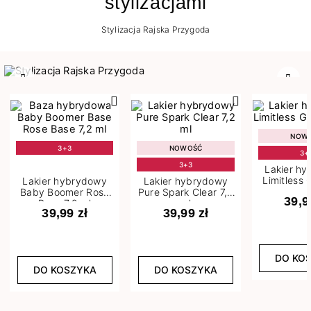
stylizacjami
Stylizacja Rajska Przygoda
Poprzedni
Nast
NOW
3+3
NOWOŚĆ
3+
3+3
Lakier h
Limitless 
Lakier hybrydowy
Lakier hybrydowy
m
Baby Boomer Rose
Pure Spark Clear 7,2
39,9
Base 7,2 ml
ml
39,99 zł
39,99 zł
DO KO
DO KOSZYKA
DO KOSZYKA