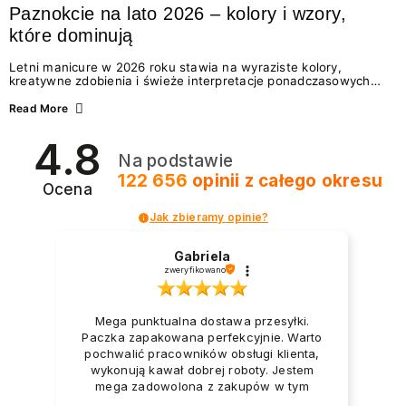
Paznokcie na lato 2026 – kolory i wzory,
które dominują
Letni manicure w 2026 roku stawia na wyraziste kolory,
kreatywne zdobienia i świeże interpretacje ponadczasowych
trendów. Wśród najmodniejszych propozycji nie brakuje
zarówno energetycznych odcieni inspirowanych wakacjami, jak
Read More
i delikatnych wzorów idealnych dla miłośniczek eleganckiej
prostoty. Jakie kolory i stylizacje paznokci będą królować latem
4.8
2026? Znajdź inspirację dla swojego manicure!
Na podstawie
122 656
opinii
z całego okresu
Ocena
Jak zbieramy opinie?
Gabriela
zweryfikowano
Mega punktualna dostawa przesyłki.
Paczka zapakowana perfekcyjnie. Warto
pochwalić pracowników obsługi klienta,
wykonują kawał dobrej roboty. Jestem
mega zadowolona z zakupów w tym
sklepie.