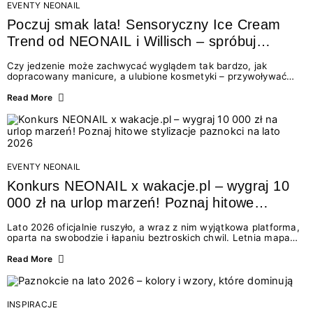
EVENTY NEONAIL
Poczuj smak lata! Sensoryczny Ice Cream
Trend od NEONAIL i Willisch – spróbuj
nowych lodów i odbierz prezent!
Czy jedzenie może zachwycać wyglądem tak bardzo, jak
dopracowany manicure, a ulubione kosmetyki – przywoływać
smak najpiękniejszych wakacyjnych wspomnień? Połączenie
świata beauty i oszałamiających deserów to coś więcej niż
Read More
chwilowa moda. To zaproszenie do celebracji chwili wszystkimi
zmysłami: przez soczysty kolor, aksamitną teksturę,
orzeźwiający zapach i słodki akcent na podniebieniu. Tego lata
NEONAIL łączy siły z marką Willisch, tworząc unikalny projekt
na styku jedzenia i piękna....
EVENTY NEONAIL
Konkurs NEONAIL x wakacje.pl – wygraj 10
000 zł na urlop marzeń! Poznaj hitowe
stylizacje paznokci na lato 2026
Lato 2026 oficjalnie ruszyło, a wraz z nim wyjątkowa platforma,
oparta na swobodzie i łapaniu beztroskich chwil. Letnia mapa
kolorów NEONAIL prowadzi nas przez najpiękniejsze
doświadczenia wakacji – od spontanicznych wyjazdów, przez
Read More
chwile relaksu, tropikalne inspiracje, aż po ekscytujące smaki.
Motywem przewodnim jest eksplorowanie i kolekcjonowanie
letnich momentów. Z tej okazji przygotowaliśmy coś absolutnie
wyjątkowego: wielki konkurs z wakacje.pl oraz dawkę
INSPIRACJE
najgorętszych trendów w...