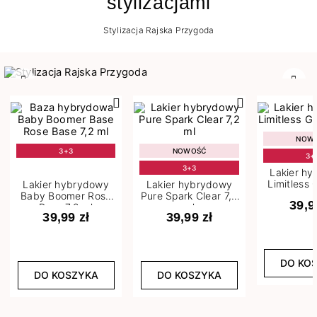
stylizacjami
Stylizacja Rajska Przygoda
Poprzedni
Nast
NOW
3+3
NOWOŚĆ
3+
3+3
Lakier h
Limitless 
Lakier hybrydowy
Lakier hybrydowy
m
Baby Boomer Rose
Pure Spark Clear 7,2
39,9
Base 7,2 ml
ml
39,99 zł
39,99 zł
DO KO
DO KOSZYKA
DO KOSZYKA