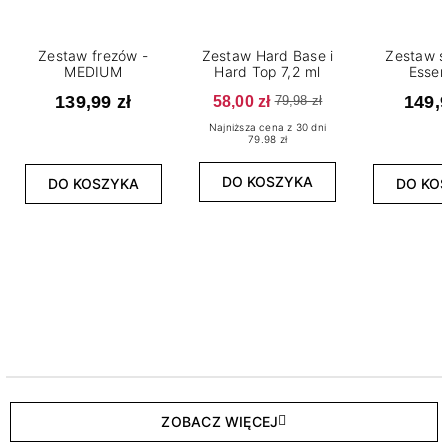
Zestaw frezów -
Zestaw Hard Base i
Zestaw s
MEDIUM
Hard Top 7,2 ml
Essen
139,99 zł
58,00 zł
149,9
79,98 zł
Najniższa cena z 30 dni
79.98 zł
DO KOSZYKA
DO KOSZYKA
DO KO
ZOBACZ WIĘCEJ