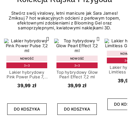
Stwórz swój viralowy, letni manicure jak Sara James!
Zmiksuj 7 hot wakacyjnych odcieni z perłowym topem,
efektownymi zdobieniami z Blooming Gel oraz
samoprzylepnymi, kwiatowymi naklejkami 3D.
NOW
NOWOŚĆ
NOWOŚĆ
3+
3+3
3+3
Lakier h
Limitless 
Lakier hybrydowy
Top hybrydowy Glow
m
Pink Power Pulse 7,2
Pearl Effect 7,2 ml
39,9
ml
39,99 zł
39,99 zł
DO KO
DO KOSZYKA
DO KOSZYKA