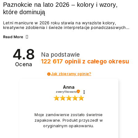
Paznokcie na lato 2026 – kolory i wzory,
które dominują
Letni manicure w 2026 roku stawia na wyraziste kolory,
kreatywne zdobienia i świeże interpretacje ponadczasowych
trendów. Wśród najmodniejszych propozycji nie brakuje
zarówno energetycznych odcieni inspirowanych wakacjami, jak
Read More
i delikatnych wzorów idealnych dla miłośniczek eleganckiej
prostoty. Jakie kolory i stylizacje paznokci będą królować latem
4.8
2026? Znajdź inspirację dla swojego manicure!
Na podstawie
122 617
opinii
z całego okresu
Ocena
Jak zbieramy opinie?
Anna
zweryfikowano
Moje zamówienie zostało świetnie
zapakowane. Produkt przyszedł w
oryginalnym opakowaniu.