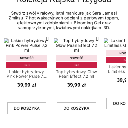
Stwórz swój viralowy, letni manicure jak Sara James!
Zmiksuj 7 hot wakacyjnych odcieni z perłowym topem,
efektownymi zdobieniami z Blooming Gel oraz
samoprzylepnymi, kwiatowymi naklejkami 3D.
NOW
NOWOŚĆ
NOWOŚĆ
3+
3+3
3+3
Lakier h
Limitless 
Lakier hybrydowy
Top hybrydowy Glow
m
Pink Power Pulse 7,2
Pearl Effect 7,2 ml
39,9
ml
39,99 zł
39,99 zł
DO KO
DO KOSZYKA
DO KOSZYKA