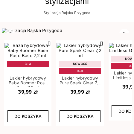
stylizacjami
Stylizacja Rajska Przygoda
Poprzedni
Nast
NOW
3+3
NOWOŚĆ
3+
3+3
Lakier h
Limitless 
Lakier hybrydowy
Lakier hybrydowy
m
Baby Boomer Rose
Pure Spark Clear 7,2
39,9
Base 7,2 ml
ml
39,99 zł
39,99 zł
DO KO
DO KOSZYKA
DO KOSZYKA