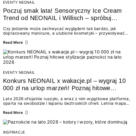
EVENTY NEONAIL
Poczuj smak lata! Sensoryczny Ice Cream
Trend od NEONAIL i Willisch – spróbuj
nowych lodów i odbierz prezent!
Czy jedzenie może zachwycać wyglądem tak bardzo, jak
dopracowany manicure, a ulubione kosmetyki – przywoływać
smak najpiękniejszych wakacyjnych wspomnień? Połączenie
świata beauty i oszałamiających deserów to coś więcej niż
Read More
chwilowa moda. To zaproszenie do celebracji chwili wszystkimi
zmysłami: przez soczysty kolor, aksamitną teksturę,
orzeźwiający zapach i słodki akcent na podniebieniu. Tego lata
NEONAIL łączy siły z marką Willisch, tworząc unikalny projekt
na styku jedzenia i piękna....
EVENTY NEONAIL
Konkurs NEONAIL x wakacje.pl – wygraj 10
000 zł na urlop marzeń! Poznaj hitowe
stylizacje paznokci na lato 2026
Lato 2026 oficjalnie ruszyło, a wraz z nim wyjątkowa platforma,
oparta na swobodzie i łapaniu beztroskich chwil. Letnia mapa
kolorów NEONAIL prowadzi nas przez najpiękniejsze
doświadczenia wakacji – od spontanicznych wyjazdów, przez
Read More
chwile relaksu, tropikalne inspiracje, aż po ekscytujące smaki.
Motywem przewodnim jest eksplorowanie i kolekcjonowanie
letnich momentów. Z tej okazji przygotowaliśmy coś absolutnie
wyjątkowego: wielki konkurs z wakacje.pl oraz dawkę
INSPIRACJE
najgorętszych trendów w...