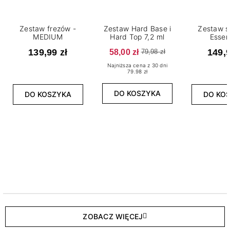
Zestaw frezów -
Zestaw Hard Base i
Zestaw s
MEDIUM
Hard Top 7,2 ml
Essen
139,99 zł
58,00 zł
149,9
79,98 zł
Najniższa cena z 30 dni
79.98 zł
DO KOSZYKA
DO KOSZYKA
DO KO
ZOBACZ WIĘCEJ