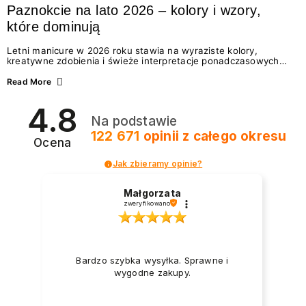
Paznokcie na lato 2026 – kolory i wzory,
które dominują
Letni manicure w 2026 roku stawia na wyraziste kolory,
kreatywne zdobienia i świeże interpretacje ponadczasowych
trendów. Wśród najmodniejszych propozycji nie brakuje
zarówno energetycznych odcieni inspirowanych wakacjami, jak
Read More
i delikatnych wzorów idealnych dla miłośniczek eleganckiej
prostoty. Jakie kolory i stylizacje paznokci będą królować latem
4.8
2026? Znajdź inspirację dla swojego manicure!
Na podstawie
122 671
opinii
z całego okresu
Ocena
Jak zbieramy opinie?
Małgorzata
zweryfikowano
Bardzo szybka wysyłka. Sprawne i
wygodne zakupy.