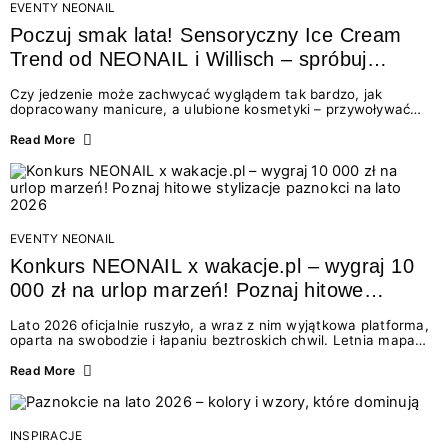
EVENTY NEONAIL
Poczuj smak lata! Sensoryczny Ice Cream
Trend od NEONAIL i Willisch – spróbuj
nowych lodów i odbierz prezent!
Czy jedzenie może zachwycać wyglądem tak bardzo, jak
dopracowany manicure, a ulubione kosmetyki – przywoływać
smak najpiękniejszych wakacyjnych wspomnień? Połączenie
świata beauty i oszałamiających deserów to coś więcej niż
Read More
chwilowa moda. To zaproszenie do celebracji chwili wszystkimi
zmysłami: przez soczysty kolor, aksamitną teksturę,
orzeźwiający zapach i słodki akcent na podniebieniu. Tego lata
NEONAIL łączy siły z marką Willisch, tworząc unikalny projekt
na styku jedzenia i piękna....
EVENTY NEONAIL
Konkurs NEONAIL x wakacje.pl – wygraj 10
000 zł na urlop marzeń! Poznaj hitowe
stylizacje paznokci na lato 2026
Lato 2026 oficjalnie ruszyło, a wraz z nim wyjątkowa platforma,
oparta na swobodzie i łapaniu beztroskich chwil. Letnia mapa
kolorów NEONAIL prowadzi nas przez najpiękniejsze
doświadczenia wakacji – od spontanicznych wyjazdów, przez
Read More
chwile relaksu, tropikalne inspiracje, aż po ekscytujące smaki.
Motywem przewodnim jest eksplorowanie i kolekcjonowanie
letnich momentów. Z tej okazji przygotowaliśmy coś absolutnie
wyjątkowego: wielki konkurs z wakacje.pl oraz dawkę
INSPIRACJE
najgorętszych trendów w...