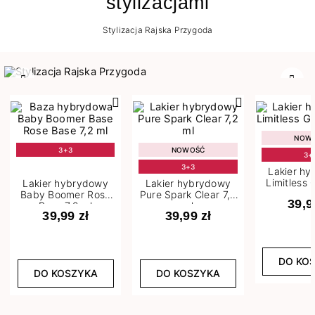
stylizacjami
Stylizacja Rajska Przygoda
Poprzedni
Nast
NOW
3+3
NOWOŚĆ
3+
3+3
Lakier h
Limitless 
Lakier hybrydowy
Lakier hybrydowy
m
Baby Boomer Rose
Pure Spark Clear 7,2
39,9
Base 7,2 ml
ml
39,99 zł
39,99 zł
DO KO
DO KOSZYKA
DO KOSZYKA