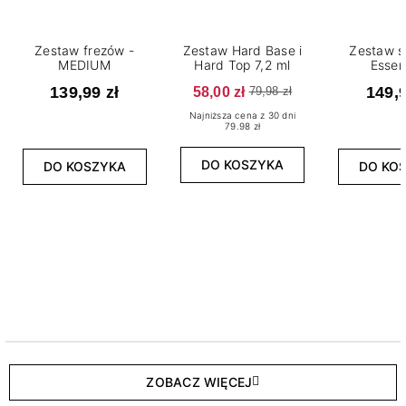
Zestaw frezów -
Zestaw Hard Base i
Zestaw s
MEDIUM
Hard Top 7,2 ml
Essen
139,99 zł
58,00 zł
149,9
79,98 zł
Najniższa cena z 30 dni
79.98 zł
DO KOSZYKA
DO KOSZYKA
DO KO
ZOBACZ WIĘCEJ