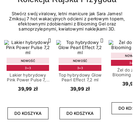
Stwórz swój viralowy, letni manicure jak Sara James!
Zmiksuj 7 hot wakacyjnych odcieni z perłowym topem,
efektownymi zdobieniami z Blooming Gel oraz
samoprzylepnymi, kwiatowymi naklejkami 3D.
NOW
NOWOŚĆ
NOWOŚĆ
3+
3+3
3+3
Żel do 
Blooming G
Lakier hybrydowy
Top hybrydowy Glow
Pink Power Pulse 7,2
Pearl Effect 7,2 ml
39,9
ml
39,99 zł
39,99 zł
DO KO
DO KOSZYKA
DO KOSZYKA