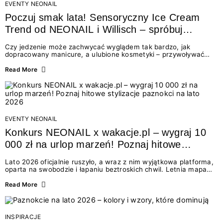
EVENTY NEONAIL
Poczuj smak lata! Sensoryczny Ice Cream
Trend od NEONAIL i Willisch – spróbuj
nowych lodów i odbierz prezent!
Czy jedzenie może zachwycać wyglądem tak bardzo, jak
dopracowany manicure, a ulubione kosmetyki – przywoływać
smak najpiękniejszych wakacyjnych wspomnień? Połączenie
świata beauty i oszałamiających deserów to coś więcej niż
Read More
chwilowa moda. To zaproszenie do celebracji chwili wszystkimi
zmysłami: przez soczysty kolor, aksamitną teksturę,
orzeźwiający zapach i słodki akcent na podniebieniu. Tego lata
NEONAIL łączy siły z marką Willisch, tworząc unikalny projekt
na styku jedzenia i piękna....
EVENTY NEONAIL
Konkurs NEONAIL x wakacje.pl – wygraj 10
000 zł na urlop marzeń! Poznaj hitowe
stylizacje paznokci na lato 2026
Lato 2026 oficjalnie ruszyło, a wraz z nim wyjątkowa platforma,
oparta na swobodzie i łapaniu beztroskich chwil. Letnia mapa
kolorów NEONAIL prowadzi nas przez najpiękniejsze
doświadczenia wakacji – od spontanicznych wyjazdów, przez
Read More
chwile relaksu, tropikalne inspiracje, aż po ekscytujące smaki.
Motywem przewodnim jest eksplorowanie i kolekcjonowanie
letnich momentów. Z tej okazji przygotowaliśmy coś absolutnie
wyjątkowego: wielki konkurs z wakacje.pl oraz dawkę
INSPIRACJE
najgorętszych trendów w...