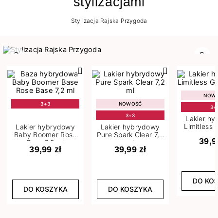
stylizacjami
Stylizacja Rajska Przygoda
Poprzedni
Nast
NOW
3+3
NOWOŚĆ
3+
3+3
Lakier h
Limitless 
Lakier hybrydowy
Lakier hybrydowy
m
Baby Boomer Rose
Pure Spark Clear 7,2
39,9
Base 7,2 ml
ml
39,99 zł
39,99 zł
DO KO
DO KOSZYKA
DO KOSZYKA