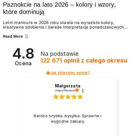
Paznokcie na lato 2026 – kolory i wzory,
które dominują
Letni manicure w 2026 roku stawia na wyraziste kolory,
kreatywne zdobienia i świeże interpretacje ponadczasowych
trendów. Wśród najmodniejszych propozycji nie brakuje
zarówno energetycznych odcieni inspirowanych wakacjami, jak
Read More
i delikatnych wzorów idealnych dla miłośniczek eleganckiej
prostoty. Jakie kolory i stylizacje paznokci będą królować latem
4.8
2026? Znajdź inspirację dla swojego manicure!
Na podstawie
122 671
opinii
z całego okresu
Ocena
Jak zbieramy opinie?
Małgorzata
zweryfikowano
Bardzo szybka wysyłka. Sprawne i
wygodne zakupy.