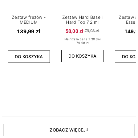
Zestaw frezów -
Zestaw Hard Base i
Zestaw s
MEDIUM
Hard Top 7,2 ml
Essen
139,99 zł
58,00 zł
149,9
79,98 zł
Najniższa cena z 30 dni
79.98 zł
DO KOSZYKA
DO KOSZYKA
DO KO
ZOBACZ WIĘCEJ