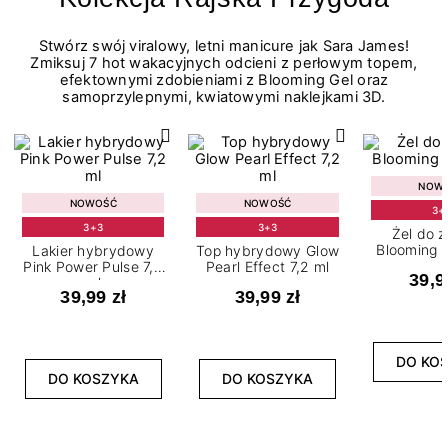
Stwórz swój viralowy, letni manicure jak Sara James!
Zmiksuj 7 hot wakacyjnych odcieni z perłowym topem,
efektownymi zdobieniami z Blooming Gel oraz
samoprzylepnymi, kwiatowymi naklejkami 3D.
NOW
NOWOŚĆ
NOWOŚĆ
3+
3+3
3+3
Żel do 
Blooming G
Lakier hybrydowy
Top hybrydowy Glow
Pink Power Pulse 7,2
Pearl Effect 7,2 ml
39,9
ml
39,99 zł
39,99 zł
DO KO
DO KOSZYKA
DO KOSZYKA