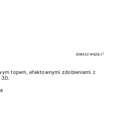
Pr
ZOBACZ WIĘCEJ
łowym topem, efektownymi zdobieniami z
 3D.