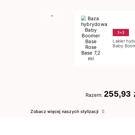
Następny
3+3
Lakier hy
Baby Boom
Base 7,2 m
255,93 
Razem:
Zobacz więcej naszych stylizacji