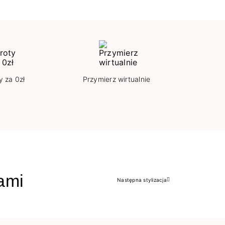
y za 0zł
Przymierz wirtualnie
jami
Następna stylizacja
Następny