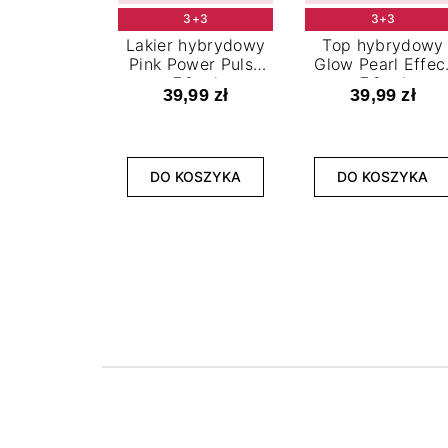
3+3
3+3
Lakier hybrydowy
Top hybrydowy
Pink Power Pulse
Glow Pearl Effec
7,2 ml
7,2 ml
39,99 zł
39,99 zł
DO KOSZYKA
DO KOSZYKA