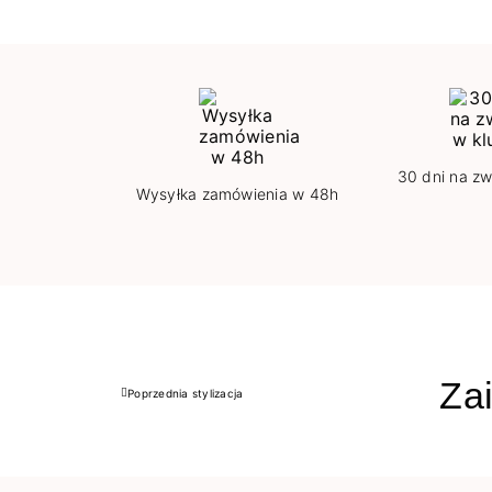
30 dni na zw
Wysyłka zamówienia w 48h
Zai
Poprzednia stylizacja
Poprzedni