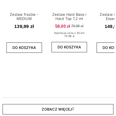
Zestaw frezów -
Zestaw Hard Base i
Zestaw s
MEDIUM
Hard Top 7,2 ml
Essen
139,99 zł
58,00 zł
149,9
79,98 zł
Najniższa cena z 30 dni
79.98 zł
DO KOSZYKA
DO KOSZYKA
DO KO
ZOBACZ WIĘCEJ