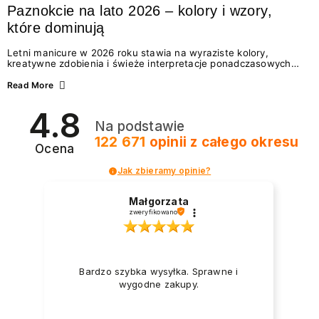
Paznokcie na lato 2026 – kolory i wzory,
które dominują
Letni manicure w 2026 roku stawia na wyraziste kolory,
kreatywne zdobienia i świeże interpretacje ponadczasowych
trendów. Wśród najmodniejszych propozycji nie brakuje
zarówno energetycznych odcieni inspirowanych wakacjami, jak
Read More
i delikatnych wzorów idealnych dla miłośniczek eleganckiej
prostoty. Jakie kolory i stylizacje paznokci będą królować latem
4.8
2026? Znajdź inspirację dla swojego manicure!
Na podstawie
122 671
opinii
z całego okresu
Ocena
Jak zbieramy opinie?
Małgorzata
zweryfikowano
Bardzo szybka wysyłka. Sprawne i
wygodne zakupy.