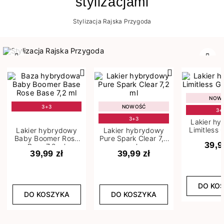
stylizacjami
Stylizacja Rajska Przygoda
Poprzedni
Nast
NOW
3+3
NOWOŚĆ
3+
3+3
Lakier h
Limitless 
Lakier hybrydowy
Lakier hybrydowy
m
Baby Boomer Rose
Pure Spark Clear 7,2
39,9
Base 7,2 ml
ml
39,99 zł
39,99 zł
DO KO
DO KOSZYKA
DO KOSZYKA