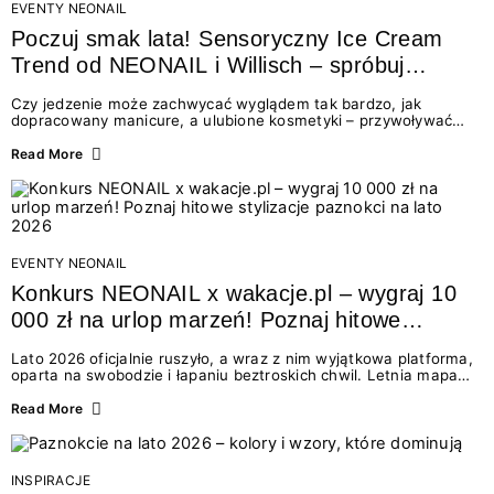
EVENTY NEONAIL
Poczuj smak lata! Sensoryczny Ice Cream
Trend od NEONAIL i Willisch – spróbuj
nowych lodów i odbierz prezent!
Czy jedzenie może zachwycać wyglądem tak bardzo, jak
dopracowany manicure, a ulubione kosmetyki – przywoływać
smak najpiękniejszych wakacyjnych wspomnień? Połączenie
świata beauty i oszałamiających deserów to coś więcej niż
Read More
chwilowa moda. To zaproszenie do celebracji chwili wszystkimi
zmysłami: przez soczysty kolor, aksamitną teksturę,
orzeźwiający zapach i słodki akcent na podniebieniu. Tego lata
NEONAIL łączy siły z marką Willisch, tworząc unikalny projekt
na styku jedzenia i piękna....
EVENTY NEONAIL
Konkurs NEONAIL x wakacje.pl – wygraj 10
000 zł na urlop marzeń! Poznaj hitowe
stylizacje paznokci na lato 2026
Lato 2026 oficjalnie ruszyło, a wraz z nim wyjątkowa platforma,
oparta na swobodzie i łapaniu beztroskich chwil. Letnia mapa
kolorów NEONAIL prowadzi nas przez najpiękniejsze
doświadczenia wakacji – od spontanicznych wyjazdów, przez
Read More
chwile relaksu, tropikalne inspiracje, aż po ekscytujące smaki.
Motywem przewodnim jest eksplorowanie i kolekcjonowanie
letnich momentów. Z tej okazji przygotowaliśmy coś absolutnie
wyjątkowego: wielki konkurs z wakacje.pl oraz dawkę
INSPIRACJE
najgorętszych trendów w...