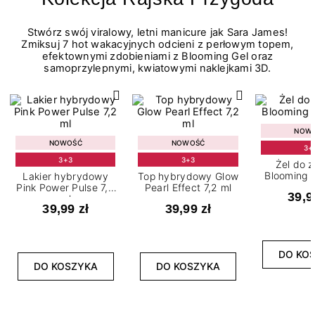
Stwórz swój viralowy, letni manicure jak Sara James!
Zmiksuj 7 hot wakacyjnych odcieni z perłowym topem,
efektownymi zdobieniami z Blooming Gel oraz
samoprzylepnymi, kwiatowymi naklejkami 3D.
NOW
NOWOŚĆ
NOWOŚĆ
3+
3+3
3+3
Żel do 
Blooming G
Lakier hybrydowy
Top hybrydowy Glow
Pink Power Pulse 7,2
Pearl Effect 7,2 ml
39,9
ml
39,99 zł
39,99 zł
DO KO
DO KOSZYKA
DO KOSZYKA