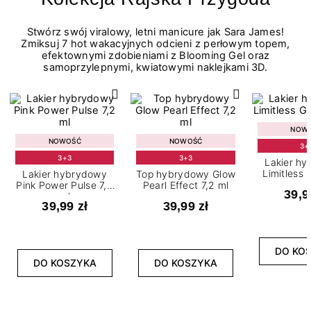
Stwórz swój viralowy, letni manicure jak Sara James!
Zmiksuj 7 hot wakacyjnych odcieni z perłowym topem,
efektownymi zdobieniami z Blooming Gel oraz
samoprzylepnymi, kwiatowymi naklejkami 3D.
NOW
NOWOŚĆ
NOWOŚĆ
3+
3+3
3+3
Lakier h
Limitless 
Lakier hybrydowy
Top hybrydowy Glow
m
Pink Power Pulse 7,2
Pearl Effect 7,2 ml
39,9
ml
39,99 zł
39,99 zł
DO KO
DO KOSZYKA
DO KOSZYKA