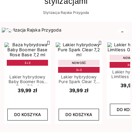
stylizacjami
Stylizacja Rajska Przygoda
Poprzedni
Nast
NOW
3+3
NOWOŚĆ
3+
3+3
Lakier h
Limitless 
Lakier hybrydowy
Lakier hybrydowy
m
Baby Boomer Rose
Pure Spark Clear 7,2
39,9
Base 7,2 ml
ml
39,99 zł
39,99 zł
DO KO
DO KOSZYKA
DO KOSZYKA