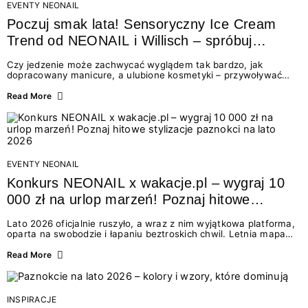
EVENTY NEONAIL
Poczuj smak lata! Sensoryczny Ice Cream
Trend od NEONAIL i Willisch – spróbuj
nowych lodów i odbierz prezent!
Czy jedzenie może zachwycać wyglądem tak bardzo, jak
dopracowany manicure, a ulubione kosmetyki – przywoływać
smak najpiękniejszych wakacyjnych wspomnień? Połączenie
świata beauty i oszałamiających deserów to coś więcej niż
Read More
chwilowa moda. To zaproszenie do celebracji chwili wszystkimi
zmysłami: przez soczysty kolor, aksamitną teksturę,
orzeźwiający zapach i słodki akcent na podniebieniu. Tego lata
NEONAIL łączy siły z marką Willisch, tworząc unikalny projekt
na styku jedzenia i piękna....
EVENTY NEONAIL
Konkurs NEONAIL x wakacje.pl – wygraj 10
000 zł na urlop marzeń! Poznaj hitowe
stylizacje paznokci na lato 2026
Lato 2026 oficjalnie ruszyło, a wraz z nim wyjątkowa platforma,
oparta na swobodzie i łapaniu beztroskich chwil. Letnia mapa
kolorów NEONAIL prowadzi nas przez najpiękniejsze
doświadczenia wakacji – od spontanicznych wyjazdów, przez
Read More
chwile relaksu, tropikalne inspiracje, aż po ekscytujące smaki.
Motywem przewodnim jest eksplorowanie i kolekcjonowanie
letnich momentów. Z tej okazji przygotowaliśmy coś absolutnie
wyjątkowego: wielki konkurs z wakacje.pl oraz dawkę
INSPIRACJE
najgorętszych trendów w...