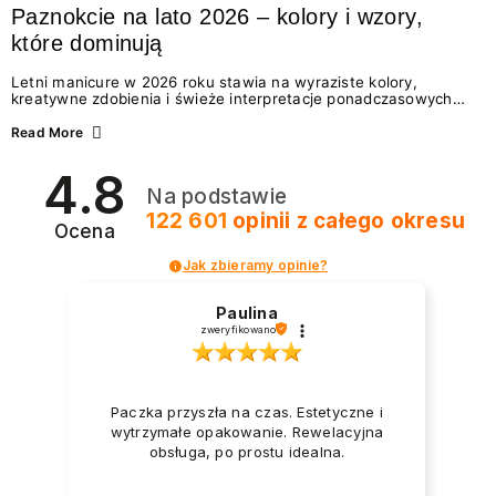
Paznokcie na lato 2026 – kolory i wzory,
które dominują
Letni manicure w 2026 roku stawia na wyraziste kolory,
kreatywne zdobienia i świeże interpretacje ponadczasowych
trendów. Wśród najmodniejszych propozycji nie brakuje
zarówno energetycznych odcieni inspirowanych wakacjami, jak
Read More
i delikatnych wzorów idealnych dla miłośniczek eleganckiej
prostoty. Jakie kolory i stylizacje paznokci będą królować latem
4.8
2026? Znajdź inspirację dla swojego manicure!
Na podstawie
122 601
opinii
z całego okresu
Ocena
Jak zbieramy opinie?
Paulina
zweryfikowano
Paczka przyszła na czas. Estetyczne i
wytrzymałe opakowanie. Rewelacyjna
obsługa, po prostu idealna.