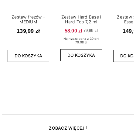
Zestaw frezów -
Zestaw Hard Base i
Zestaw s
MEDIUM
Hard Top 7,2 ml
Essen
139,99 zł
58,00 zł
149,9
79,98 zł
Najniższa cena z 30 dni
79.98 zł
DO KOSZYKA
DO KOSZYKA
DO KO
ZOBACZ WIĘCEJ