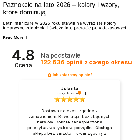
Paznokcie na lato 2026 – kolory i wzory,
które dominują
Letni manicure w 2026 roku stawia na wyraziste kolory,
kreatywne zdobienia i świeże interpretacje ponadczasowych
trendów. Wśród najmodniejszych propozycji nie brakuje
zarówno energetycznych odcieni inspirowanych wakacjami, jak
Read More
i delikatnych wzorów idealnych dla miłośniczek eleganckiej
prostoty. Jakie kolory i stylizacje paznokci będą królować latem
4.8
2026? Znajdź inspirację dla swojego manicure!
Na podstawie
122 636
opinii
z całego okresu
Ocena
Jak zbieramy opinie?
Jolanta
zweryfikowano
Dostawa na czas, zgodna z
zamówieniem. Rewelacja, bez zbędnych
nerwów. Dobrze zabezpieczona
przesyłka, wszystko w porządku. Obsługa
sklepu bez zarzutu. Towar zgodny z
opisem i zapotrzebowaniem. Przesyłka