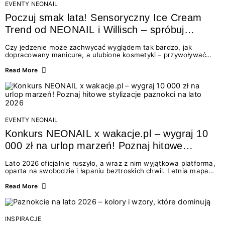
EVENTY NEONAIL
Poczuj smak lata! Sensoryczny Ice Cream
Trend od NEONAIL i Willisch – spróbuj
nowych lodów i odbierz prezent!
Czy jedzenie może zachwycać wyglądem tak bardzo, jak
dopracowany manicure, a ulubione kosmetyki – przywoływać
smak najpiękniejszych wakacyjnych wspomnień? Połączenie
świata beauty i oszałamiających deserów to coś więcej niż
Read More
chwilowa moda. To zaproszenie do celebracji chwili wszystkimi
zmysłami: przez soczysty kolor, aksamitną teksturę,
orzeźwiający zapach i słodki akcent na podniebieniu. Tego lata
NEONAIL łączy siły z marką Willisch, tworząc unikalny projekt
na styku jedzenia i piękna....
EVENTY NEONAIL
Konkurs NEONAIL x wakacje.pl – wygraj 10
000 zł na urlop marzeń! Poznaj hitowe
stylizacje paznokci na lato 2026
Lato 2026 oficjalnie ruszyło, a wraz z nim wyjątkowa platforma,
oparta na swobodzie i łapaniu beztroskich chwil. Letnia mapa
kolorów NEONAIL prowadzi nas przez najpiękniejsze
doświadczenia wakacji – od spontanicznych wyjazdów, przez
Read More
chwile relaksu, tropikalne inspiracje, aż po ekscytujące smaki.
Motywem przewodnim jest eksplorowanie i kolekcjonowanie
letnich momentów. Z tej okazji przygotowaliśmy coś absolutnie
wyjątkowego: wielki konkurs z wakacje.pl oraz dawkę
INSPIRACJE
najgorętszych trendów w...