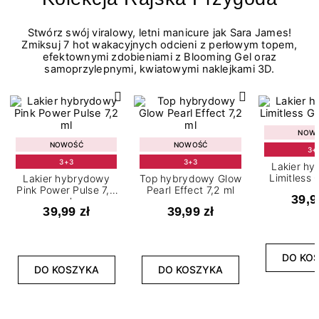
Stwórz swój viralowy, letni manicure jak Sara James!
Zmiksuj 7 hot wakacyjnych odcieni z perłowym topem,
efektownymi zdobieniami z Blooming Gel oraz
samoprzylepnymi, kwiatowymi naklejkami 3D.
NOW
NOWOŚĆ
NOWOŚĆ
3+
3+3
3+3
Lakier h
Limitless 
Lakier hybrydowy
Top hybrydowy Glow
m
Pink Power Pulse 7,2
Pearl Effect 7,2 ml
39,9
ml
39,99 zł
39,99 zł
DO KO
DO KOSZYKA
DO KOSZYKA