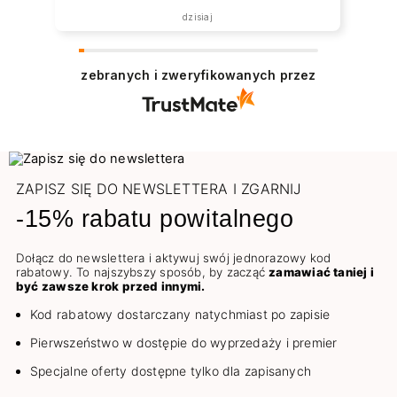
została zrealizowana ekspresowo.
dzisiaj
Polecam wszystkim zainteresowanym.
zebranych i zweryfikowanych przez
ZAPISZ SIĘ DO NEWSLETTERA I ZGARNIJ
-15% rabatu powitalnego
Dołącz do newslettera i aktywuj swój jednorazowy kod
rabatowy. To najszybszy sposób, by zacząć
zamawiać taniej i
być zawsze krok przed innymi.
Kod rabatowy dostarczany natychmiast po zapisie
Pierwszeństwo w dostępie do wyprzedaży i premier
Specjalne oferty dostępne tylko dla zapisanych