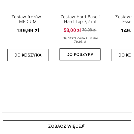
Zestaw frezów -
Zestaw Hard Base i
Zestaw s
MEDIUM
Hard Top 7,2 ml
Essen
139,99 zł
58,00 zł
149,9
79,98 zł
Najniższa cena z 30 dni
79.98 zł
DO KOSZYKA
DO KOSZYKA
DO KO
ZOBACZ WIĘCEJ