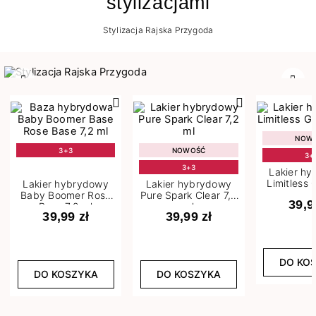
stylizacjami
Stylizacja Rajska Przygoda
Poprzedni
Nast
NOW
3+3
NOWOŚĆ
3+
3+3
Lakier h
Limitless 
Lakier hybrydowy
Lakier hybrydowy
m
Baby Boomer Rose
Pure Spark Clear 7,2
39,9
Base 7,2 ml
ml
39,99 zł
39,99 zł
DO KO
DO KOSZYKA
DO KOSZYKA