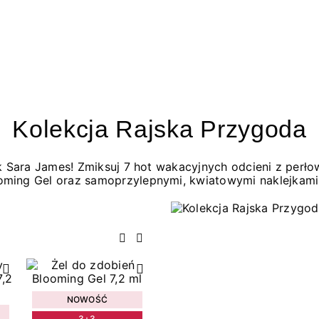
Kolekcja Rajska Przygoda
jak Sara James! Zmiksuj 7 hot wakacyjnych odcieni z per
oming Gel oraz samoprzylepnymi, kwiatowymi naklejkami
Poprzedni
Następny
NOWOŚĆ
3+3