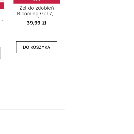
Żel do zdobień
Blooming Gel 7,2
t
ml
39,99 zł
NOWOŚĆ
3+3
DO KOSZYKA
Lakier hybrydowy
La
Limitless Green 7,2
Bol
ml
39,99 zł
DO KOSZYKA