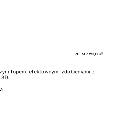
Pr
ZOBACZ WIĘCEJ
łowym topem, efektownymi zdobieniami z
 3D.