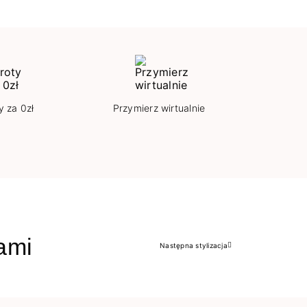
y za 0zł
Przymierz wirtualnie
jami
Następna stylizacja
Następny