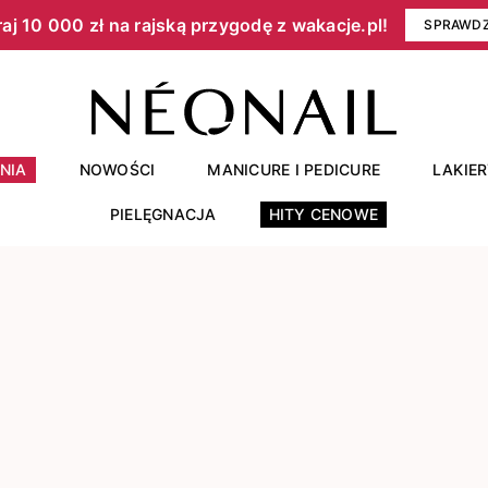
aj 10 000 zł na rajską przygodę z wakacje.pl!​
SPRAWD
NIA
NOWOŚCI
MANICURE I PEDICURE
LAKIE
PIELĘGNACJA
HITY CENOWE