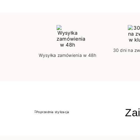
30 dni na zw
Wysyłka zamówienia w 48h
Zai
Poprzednia stylizacja
Poprzedni