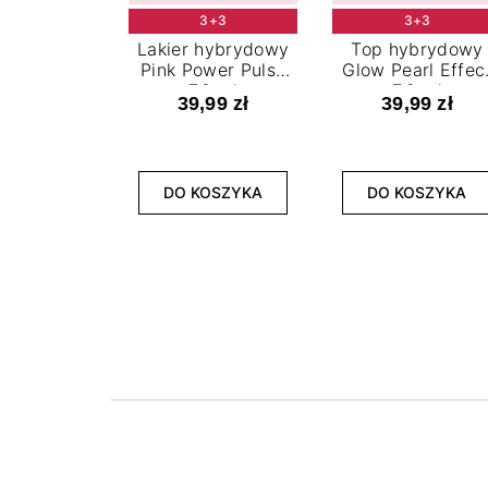
3+3
3+3
Lakier hybrydowy
Top hybrydowy
Pink Power Pulse
Glow Pearl Effec
7,2 ml
7,2 ml
39,99 zł
39,99 zł
DO KOSZYKA
DO KOSZYKA