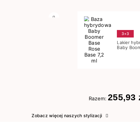
Następny
3+3
Lakier hy
Baby Boom
Base 7,2 m
255,93 
Razem:
Zobacz więcej naszych stylizacji