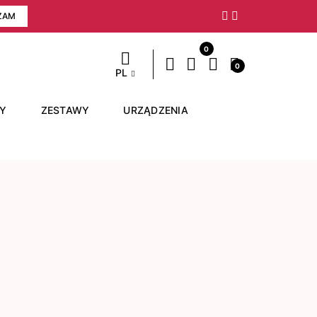
ZAM
Następny
0
0
PL
RY
ZESTAWY
URZĄDZENIA