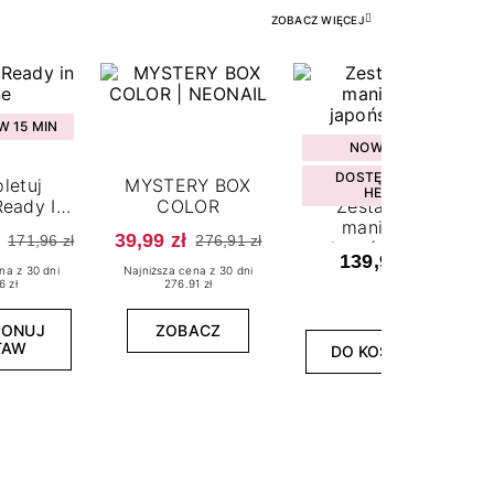
ZOBACZ WIĘCEJ
 15 MIN
NOWOŚĆ
DOSTĘPNY W
letuj
MYSTERY BOX
HEBE
eady In
COLOR
Zestaw do
ne
manicure
39,99 zł
171,96 zł
276,91 zł
japońskiego
139,99 zł
na z 30 dni
Najniższa cena z 30 dni
6 zł
276.91 zł
PONUJ
ZOBACZ
TAW
DO KOSZYKA