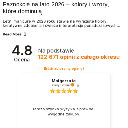
Paznokcie na lato 2026 – kolory i wzory,
które dominują
Letni manicure w 2026 roku stawia na wyraziste kolory,
kreatywne zdobienia i świeże interpretacje ponadczasowych
trendów. Wśród najmodniejszych propozycji nie brakuje
zarówno energetycznych odcieni inspirowanych wakacjami, jak
Read More
i delikatnych wzorów idealnych dla miłośniczek eleganckiej
prostoty. Jakie kolory i stylizacje paznokci będą królować latem
4.8
2026? Znajdź inspirację dla swojego manicure!
Na podstawie
122 671
opinii
z całego okresu
Ocena
Jak zbieramy opinie?
Małgorzata
zweryfikowano
Bardzo szybka wysyłka. Sprawne i
wygodne zakupy.