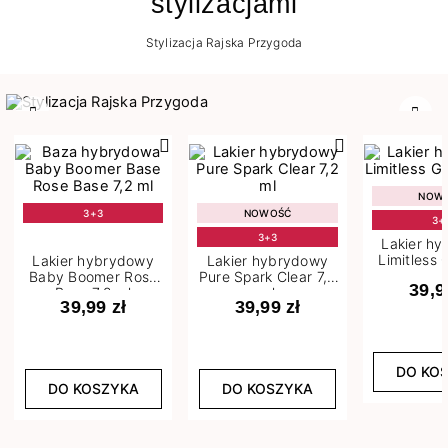
stylizacjami
Stylizacja Rajska Przygoda
Poprzedni
Nast
NOW
3+3
NOWOŚĆ
3+
3+3
Lakier h
Limitless 
Lakier hybrydowy
Lakier hybrydowy
m
Baby Boomer Rose
Pure Spark Clear 7,2
39,9
Base 7,2 ml
ml
39,99 zł
39,99 zł
DO KO
DO KOSZYKA
DO KOSZYKA