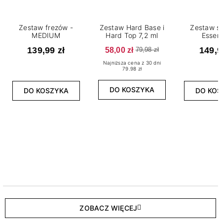
Zestaw frezów -
Zestaw Hard Base i
Zestaw s
MEDIUM
Hard Top 7,2 ml
Essen
139,99 zł
58,00 zł
149,9
79,98 zł
Najniższa cena z 30 dni
79.98 zł
DO KOSZYKA
DO KOSZYKA
DO KO
ZOBACZ WIĘCEJ