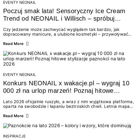
EVENTY NEONAIL
Poczuj smak lata! Sensoryczny Ice Cream
Trend od NEONAIL i Willisch – spróbuj
nowych lodów i odbierz prezent!
Czy jedzenie może zachwycać wyglądem tak bardzo, jak
dopracowany manicure, a ulubione kosmetyki – przywoływać
smak najpiękniejszych wakacyjnych wspomnień? Połączenie
świata beauty i oszałamiających deserów to coś więcej niż
Read More
chwilowa moda. To zaproszenie do celebracji chwili wszystkimi
zmysłami: przez soczysty kolor, aksamitną teksturę,
orzeźwiający zapach i słodki akcent na podniebieniu. Tego lata
NEONAIL łączy siły z marką Willisch, tworząc unikalny projekt
na styku jedzenia i piękna....
EVENTY NEONAIL
Konkurs NEONAIL x wakacje.pl – wygraj 10
000 zł na urlop marzeń! Poznaj hitowe
stylizacje paznokci na lato 2026
Lato 2026 oficjalnie ruszyło, a wraz z nim wyjątkowa platforma,
oparta na swobodzie i łapaniu beztroskich chwil. Letnia mapa
kolorów NEONAIL prowadzi nas przez najpiękniejsze
doświadczenia wakacji – od spontanicznych wyjazdów, przez
Read More
chwile relaksu, tropikalne inspiracje, aż po ekscytujące smaki.
Motywem przewodnim jest eksplorowanie i kolekcjonowanie
letnich momentów. Z tej okazji przygotowaliśmy coś absolutnie
wyjątkowego: wielki konkurs z wakacje.pl oraz dawkę
INSPIRACJE
najgorętszych trendów w...