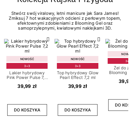
Stwórz swój viralowy, letni manicure jak Sara James!
Zmiksuj 7 hot wakacyjnych odcieni z perłowym topem,
efektownymi zdobieniami z Blooming Gel oraz
samoprzylepnymi, kwiatowymi naklejkami 3D.
NOW
NOWOŚĆ
NOWOŚĆ
3+
3+3
3+3
Żel do 
Blooming G
Lakier hybrydowy
Top hybrydowy Glow
Pink Power Pulse 7,2
Pearl Effect 7,2 ml
39,9
ml
39,99 zł
39,99 zł
DO KO
DO KOSZYKA
DO KOSZYKA