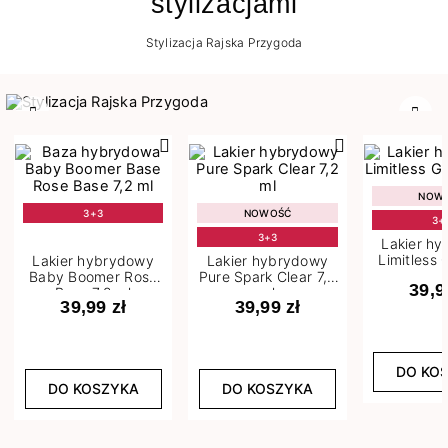
stylizacjami
Stylizacja Rajska Przygoda
Poprzedni
Nast
NOW
3+3
NOWOŚĆ
3+
3+3
Lakier h
Limitless 
Lakier hybrydowy
Lakier hybrydowy
m
Baby Boomer Rose
Pure Spark Clear 7,2
39,9
Base 7,2 ml
ml
39,99 zł
39,99 zł
DO KO
DO KOSZYKA
DO KOSZYKA