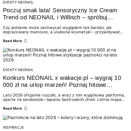
EVENTY NEONAIL
Poczuj smak lata! Sensoryczny Ice Cream
Trend od NEONAIL i Willisch – spróbuj
nowych lodów i odbierz prezent!
Czy jedzenie może zachwycać wyglądem tak bardzo, jak
dopracowany manicure, a ulubione kosmetyki – przywoływać
smak najpiękniejszych wakacyjnych wspomnień? Połączenie
świata beauty i oszałamiających deserów to coś więcej niż
Read More
chwilowa moda. To zaproszenie do celebracji chwili wszystkimi
zmysłami: przez soczysty kolor, aksamitną teksturę,
orzeźwiający zapach i słodki akcent na podniebieniu. Tego lata
NEONAIL łączy siły z marką Willisch, tworząc unikalny projekt
na styku jedzenia i piękna....
EVENTY NEONAIL
Konkurs NEONAIL x wakacje.pl – wygraj 10
000 zł na urlop marzeń! Poznaj hitowe
stylizacje paznokci na lato 2026
Lato 2026 oficjalnie ruszyło, a wraz z nim wyjątkowa platforma,
oparta na swobodzie i łapaniu beztroskich chwil. Letnia mapa
kolorów NEONAIL prowadzi nas przez najpiękniejsze
doświadczenia wakacji – od spontanicznych wyjazdów, przez
Read More
chwile relaksu, tropikalne inspiracje, aż po ekscytujące smaki.
Motywem przewodnim jest eksplorowanie i kolekcjonowanie
letnich momentów. Z tej okazji przygotowaliśmy coś absolutnie
wyjątkowego: wielki konkurs z wakacje.pl oraz dawkę
INSPIRACJE
najgorętszych trendów w...