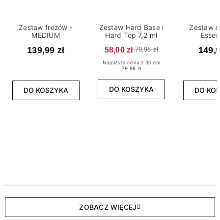
Zestaw frezów -
Zestaw Hard Base i
Zestaw s
MEDIUM
Hard Top 7,2 ml
Essen
139,99 zł
58,00 zł
149,9
79,98 zł
Najniższa cena z 30 dni
79.98 zł
DO KOSZYKA
DO KOSZYKA
DO KO
ZOBACZ WIĘCEJ