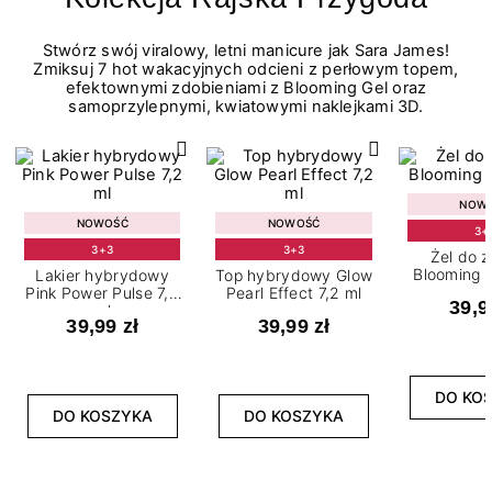
Stwórz swój viralowy, letni manicure jak Sara James!
Zmiksuj 7 hot wakacyjnych odcieni z perłowym topem,
efektownymi zdobieniami z Blooming Gel oraz
samoprzylepnymi, kwiatowymi naklejkami 3D.
NOW
NOWOŚĆ
NOWOŚĆ
3+
3+3
3+3
Żel do 
Blooming G
Lakier hybrydowy
Top hybrydowy Glow
Pink Power Pulse 7,2
Pearl Effect 7,2 ml
39,9
ml
39,99 zł
39,99 zł
DO KO
DO KOSZYKA
DO KOSZYKA