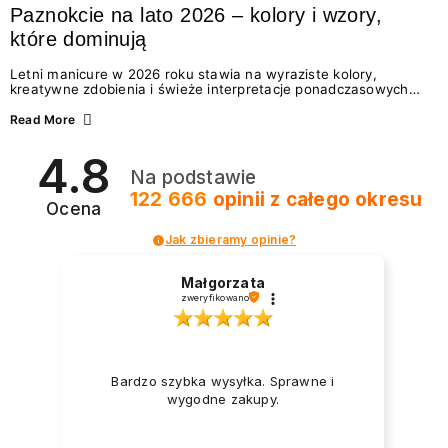
Paznokcie na lato 2026 – kolory i wzory,
które dominują
Letni manicure w 2026 roku stawia na wyraziste kolory,
kreatywne zdobienia i świeże interpretacje ponadczasowych
trendów. Wśród najmodniejszych propozycji nie brakuje
zarówno energetycznych odcieni inspirowanych wakacjami, jak
Read More
i delikatnych wzorów idealnych dla miłośniczek eleganckiej
prostoty. Jakie kolory i stylizacje paznokci będą królować latem
4.8
2026? Znajdź inspirację dla swojego manicure!
Na podstawie
122 666
opinii
z całego okresu
Ocena
Jak zbieramy opinie?
Małgorzata
zweryfikowano
Bardzo szybka wysyłka. Sprawne i
wygodne zakupy.