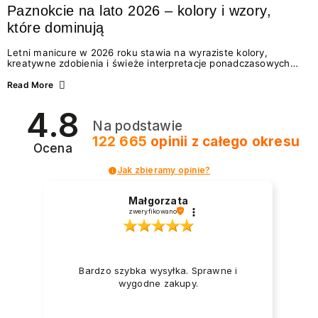
Paznokcie na lato 2026 – kolory i wzory,
które dominują
Letni manicure w 2026 roku stawia na wyraziste kolory,
kreatywne zdobienia i świeże interpretacje ponadczasowych
trendów. Wśród najmodniejszych propozycji nie brakuje
zarówno energetycznych odcieni inspirowanych wakacjami, jak
Read More
i delikatnych wzorów idealnych dla miłośniczek eleganckiej
prostoty. Jakie kolory i stylizacje paznokci będą królować latem
4.8
2026? Znajdź inspirację dla swojego manicure!
Na podstawie
122 665
opinii
z całego okresu
Ocena
Jak zbieramy opinie?
Małgorzata
zweryfikowano
Bardzo szybka wysyłka. Sprawne i
wygodne zakupy.