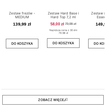
Zestaw frezów -
Zestaw Hard Base i
Zestaw s
MEDIUM
Hard Top 7,2 ml
Essen
139,99 zł
58,00 zł
149,9
79,98 zł
Najniższa cena z 30 dni
79.98 zł
DO KOSZYKA
DO KOSZYKA
DO KO
ZOBACZ WIĘCEJ