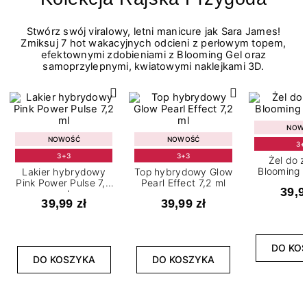
Stwórz swój viralowy, letni manicure jak Sara James!
Zmiksuj 7 hot wakacyjnych odcieni z perłowym topem,
efektownymi zdobieniami z Blooming Gel oraz
samoprzylepnymi, kwiatowymi naklejkami 3D.
NOW
NOWOŚĆ
NOWOŚĆ
3+
3+3
3+3
Żel do 
Blooming G
Lakier hybrydowy
Top hybrydowy Glow
Pink Power Pulse 7,2
Pearl Effect 7,2 ml
39,9
ml
39,99 zł
39,99 zł
DO KO
DO KOSZYKA
DO KOSZYKA