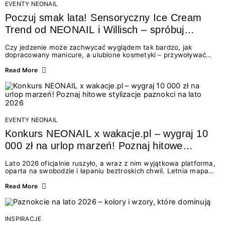
EVENTY NEONAIL
Poczuj smak lata! Sensoryczny Ice Cream
Trend od NEONAIL i Willisch – spróbuj
nowych lodów i odbierz prezent!
Czy jedzenie może zachwycać wyglądem tak bardzo, jak
dopracowany manicure, a ulubione kosmetyki – przywoływać
smak najpiękniejszych wakacyjnych wspomnień? Połączenie
świata beauty i oszałamiających deserów to coś więcej niż
Read More
chwilowa moda. To zaproszenie do celebracji chwili wszystkimi
zmysłami: przez soczysty kolor, aksamitną teksturę,
orzeźwiający zapach i słodki akcent na podniebieniu. Tego lata
NEONAIL łączy siły z marką Willisch, tworząc unikalny projekt
na styku jedzenia i piękna....
EVENTY NEONAIL
Konkurs NEONAIL x wakacje.pl – wygraj 10
000 zł na urlop marzeń! Poznaj hitowe
stylizacje paznokci na lato 2026
Lato 2026 oficjalnie ruszyło, a wraz z nim wyjątkowa platforma,
oparta na swobodzie i łapaniu beztroskich chwil. Letnia mapa
kolorów NEONAIL prowadzi nas przez najpiękniejsze
doświadczenia wakacji – od spontanicznych wyjazdów, przez
Read More
chwile relaksu, tropikalne inspiracje, aż po ekscytujące smaki.
Motywem przewodnim jest eksplorowanie i kolekcjonowanie
letnich momentów. Z tej okazji przygotowaliśmy coś absolutnie
wyjątkowego: wielki konkurs z wakacje.pl oraz dawkę
INSPIRACJE
najgorętszych trendów w...