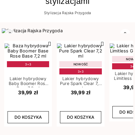
stylizacjami
Stylizacja Rajska Przygoda
Poprzedni
Nast
NOW
3+3
NOWOŚĆ
3+
3+3
Lakier h
Limitless 
Lakier hybrydowy
Lakier hybrydowy
m
Baby Boomer Rose
Pure Spark Clear 7,2
39,9
Base 7,2 ml
ml
39,99 zł
39,99 zł
DO KO
DO KOSZYKA
DO KOSZYKA