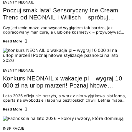
EVENTY NEONAIL
Poczuj smak lata! Sensoryczny Ice Cream
Trend od NEONAIL i Willisch – spróbuj
nowych lodów i odbierz prezent!
Czy jedzenie może zachwycać wyglądem tak bardzo, jak
dopracowany manicure, a ulubione kosmetyki – przywoływać
smak najpiękniejszych wakacyjnych wspomnień? Połączenie
świata beauty i oszałamiających deserów to coś więcej niż
Read More
chwilowa moda. To zaproszenie do celebracji chwili wszystkimi
zmysłami: przez soczysty kolor, aksamitną teksturę,
orzeźwiający zapach i słodki akcent na podniebieniu. Tego lata
NEONAIL łączy siły z marką Willisch, tworząc unikalny projekt
na styku jedzenia i piękna....
EVENTY NEONAIL
Konkurs NEONAIL x wakacje.pl – wygraj 10
000 zł na urlop marzeń! Poznaj hitowe
stylizacje paznokci na lato 2026
Lato 2026 oficjalnie ruszyło, a wraz z nim wyjątkowa platforma,
oparta na swobodzie i łapaniu beztroskich chwil. Letnia mapa
kolorów NEONAIL prowadzi nas przez najpiękniejsze
doświadczenia wakacji – od spontanicznych wyjazdów, przez
Read More
chwile relaksu, tropikalne inspiracje, aż po ekscytujące smaki.
Motywem przewodnim jest eksplorowanie i kolekcjonowanie
letnich momentów. Z tej okazji przygotowaliśmy coś absolutnie
wyjątkowego: wielki konkurs z wakacje.pl oraz dawkę
INSPIRACJE
najgorętszych trendów w...