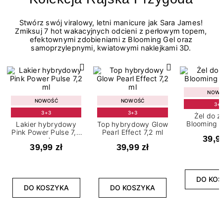
Stwórz swój viralowy, letni manicure jak Sara James!
Zmiksuj 7 hot wakacyjnych odcieni z perłowym topem,
efektownymi zdobieniami z Blooming Gel oraz
samoprzylepnymi, kwiatowymi naklejkami 3D.
NOW
NOWOŚĆ
NOWOŚĆ
3+
3+3
3+3
Żel do 
Blooming G
Lakier hybrydowy
Top hybrydowy Glow
Pink Power Pulse 7,2
Pearl Effect 7,2 ml
39,9
ml
39,99 zł
39,99 zł
DO KO
DO KOSZYKA
DO KOSZYKA