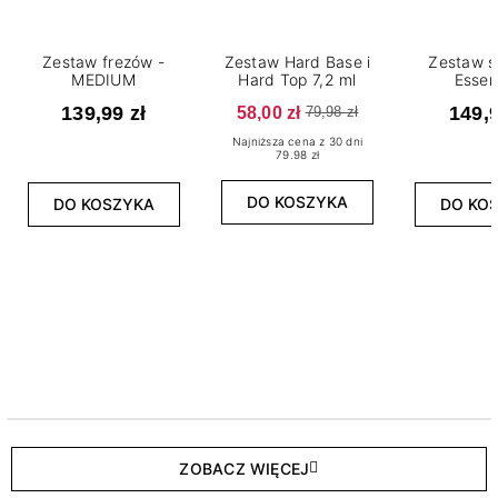
Zestaw frezów -
Zestaw Hard Base i
Zestaw s
MEDIUM
Hard Top 7,2 ml
Essen
139,99 zł
58,00 zł
149,9
79,98 zł
Najniższa cena z 30 dni
79.98 zł
DO KOSZYKA
DO KOSZYKA
DO KO
ZOBACZ WIĘCEJ