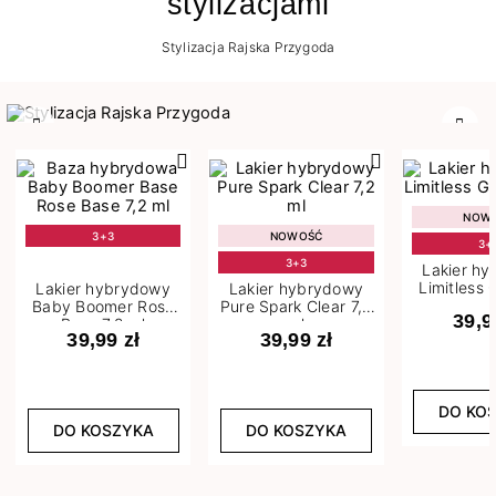
stylizacjami
Stylizacja Rajska Przygoda
Poprzedni
Nast
NOW
3+3
NOWOŚĆ
3+
3+3
Lakier h
Limitless 
Lakier hybrydowy
Lakier hybrydowy
m
Baby Boomer Rose
Pure Spark Clear 7,2
39,9
Base 7,2 ml
ml
39,99 zł
39,99 zł
DO KO
DO KOSZYKA
DO KOSZYKA