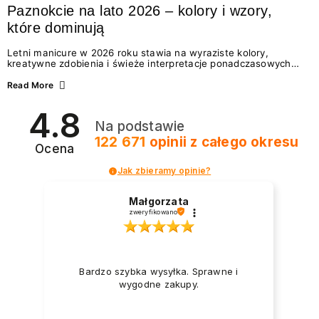
Paznokcie na lato 2026 – kolory i wzory,
które dominują
Letni manicure w 2026 roku stawia na wyraziste kolory,
kreatywne zdobienia i świeże interpretacje ponadczasowych
trendów. Wśród najmodniejszych propozycji nie brakuje
zarówno energetycznych odcieni inspirowanych wakacjami, jak
Read More
i delikatnych wzorów idealnych dla miłośniczek eleganckiej
prostoty. Jakie kolory i stylizacje paznokci będą królować latem
4.8
2026? Znajdź inspirację dla swojego manicure!
Na podstawie
122 671
opinii
z całego okresu
Ocena
Jak zbieramy opinie?
Małgorzata
zweryfikowano
Bardzo szybka wysyłka. Sprawne i
wygodne zakupy.