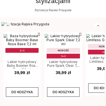
stylizacjami
Stylizacja Rajska Przygoda
Poprzedni
Nast
NOW
3+3
NOWOŚĆ
3+
3+3
Lakier h
Limitless 
Lakier hybrydowy
Lakier hybrydowy
m
Baby Boomer Rose
Pure Spark Clear 7,2
39,9
Base 7,2 ml
ml
39,99 zł
39,99 zł
DO KO
DO KOSZYKA
DO KOSZYKA