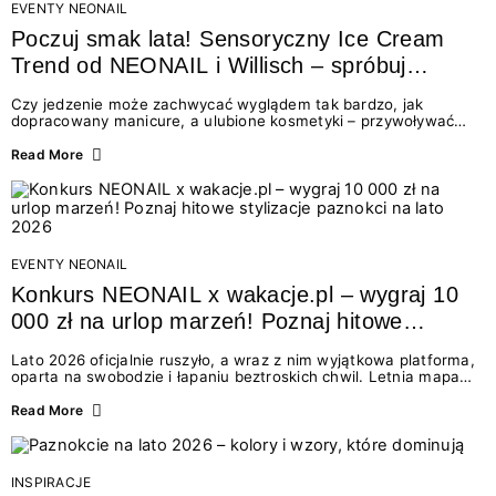
EVENTY NEONAIL
Poczuj smak lata! Sensoryczny Ice Cream
Trend od NEONAIL i Willisch – spróbuj
nowych lodów i odbierz prezent!
Czy jedzenie może zachwycać wyglądem tak bardzo, jak
dopracowany manicure, a ulubione kosmetyki – przywoływać
smak najpiękniejszych wakacyjnych wspomnień? Połączenie
świata beauty i oszałamiających deserów to coś więcej niż
Read More
chwilowa moda. To zaproszenie do celebracji chwili wszystkimi
zmysłami: przez soczysty kolor, aksamitną teksturę,
orzeźwiający zapach i słodki akcent na podniebieniu. Tego lata
NEONAIL łączy siły z marką Willisch, tworząc unikalny projekt
na styku jedzenia i piękna....
EVENTY NEONAIL
Konkurs NEONAIL x wakacje.pl – wygraj 10
000 zł na urlop marzeń! Poznaj hitowe
stylizacje paznokci na lato 2026
Lato 2026 oficjalnie ruszyło, a wraz z nim wyjątkowa platforma,
oparta na swobodzie i łapaniu beztroskich chwil. Letnia mapa
kolorów NEONAIL prowadzi nas przez najpiękniejsze
doświadczenia wakacji – od spontanicznych wyjazdów, przez
Read More
chwile relaksu, tropikalne inspiracje, aż po ekscytujące smaki.
Motywem przewodnim jest eksplorowanie i kolekcjonowanie
letnich momentów. Z tej okazji przygotowaliśmy coś absolutnie
wyjątkowego: wielki konkurs z wakacje.pl oraz dawkę
INSPIRACJE
najgorętszych trendów w...