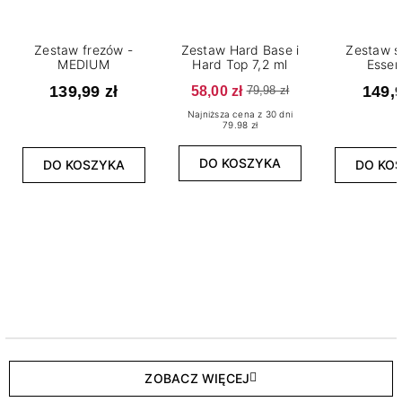
Zestaw frezów -
Zestaw Hard Base i
Zestaw s
MEDIUM
Hard Top 7,2 ml
Essen
139,99 zł
58,00 zł
149,9
79,98 zł
Najniższa cena z 30 dni
79.98 zł
DO KOSZYKA
DO KOSZYKA
DO KO
ZOBACZ WIĘCEJ