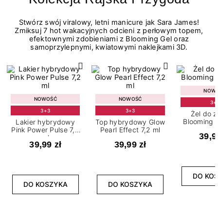
Stwórz swój viralowy, letni manicure jak Sara James!
Zmiksuj 7 hot wakacyjnych odcieni z perłowym topem,
efektownymi zdobieniami z Blooming Gel oraz
samoprzylepnymi, kwiatowymi naklejkami 3D.
NOW
NOWOŚĆ
NOWOŚĆ
3+
3+3
3+3
Żel do 
Blooming G
Lakier hybrydowy
Top hybrydowy Glow
Pink Power Pulse 7,2
Pearl Effect 7,2 ml
39,9
ml
39,99 zł
39,99 zł
DO KO
DO KOSZYKA
DO KOSZYKA