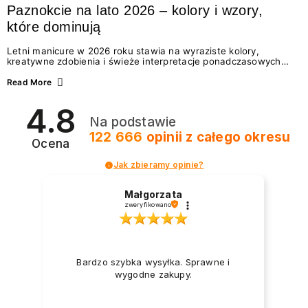
Paznokcie na lato 2026 – kolory i wzory,
które dominują
Letni manicure w 2026 roku stawia na wyraziste kolory,
kreatywne zdobienia i świeże interpretacje ponadczasowych
trendów. Wśród najmodniejszych propozycji nie brakuje
zarówno energetycznych odcieni inspirowanych wakacjami, jak
Read More
i delikatnych wzorów idealnych dla miłośniczek eleganckiej
prostoty. Jakie kolory i stylizacje paznokci będą królować latem
4.8
2026? Znajdź inspirację dla swojego manicure!
Na podstawie
122 666
opinii
z całego okresu
Ocena
Jak zbieramy opinie?
Małgorzata
zweryfikowano
Bardzo szybka wysyłka. Sprawne i
wygodne zakupy.