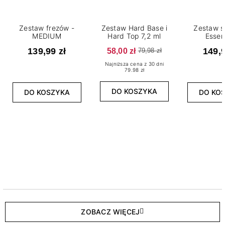
Zestaw frezów -
Zestaw Hard Base i
Zestaw s
MEDIUM
Hard Top 7,2 ml
Essen
139,99 zł
58,00 zł
149,9
79,98 zł
Najniższa cena z 30 dni
79.98 zł
DO KOSZYKA
DO KOSZYKA
DO KO
ZOBACZ WIĘCEJ