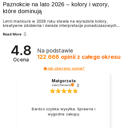
Paznokcie na lato 2026 – kolory i wzory,
które dominują
Letni manicure w 2026 roku stawia na wyraziste kolory,
kreatywne zdobienia i świeże interpretacje ponadczasowych
trendów. Wśród najmodniejszych propozycji nie brakuje
zarówno energetycznych odcieni inspirowanych wakacjami, jak
Read More
i delikatnych wzorów idealnych dla miłośniczek eleganckiej
prostoty. Jakie kolory i stylizacje paznokci będą królować latem
4.8
2026? Znajdź inspirację dla swojego manicure!
Na podstawie
122 666
opinii
z całego okresu
Ocena
Jak zbieramy opinie?
Małgorzata
zweryfikowano
Bardzo szybka wysyłka. Sprawne i
wygodne zakupy.