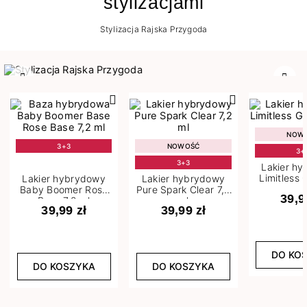
stylizacjami
Stylizacja Rajska Przygoda
Poprzedni
Nast
NOW
3+3
NOWOŚĆ
3+
3+3
Lakier h
Limitless 
Lakier hybrydowy
Lakier hybrydowy
m
Baby Boomer Rose
Pure Spark Clear 7,2
39,9
Base 7,2 ml
ml
39,99 zł
39,99 zł
DO KO
DO KOSZYKA
DO KOSZYKA