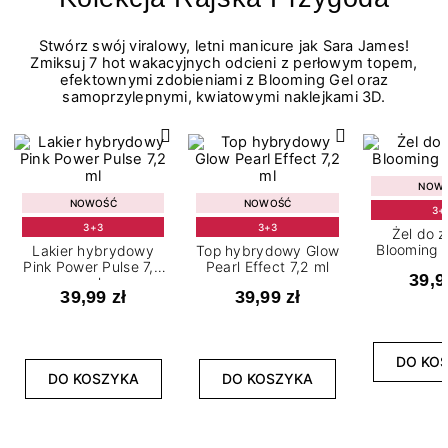
Stwórz swój viralowy, letni manicure jak Sara James!
Zmiksuj 7 hot wakacyjnych odcieni z perłowym topem,
efektownymi zdobieniami z Blooming Gel oraz
samoprzylepnymi, kwiatowymi naklejkami 3D.
NOW
NOWOŚĆ
NOWOŚĆ
3+
3+3
3+3
Żel do 
Blooming G
Lakier hybrydowy
Top hybrydowy Glow
Pink Power Pulse 7,2
Pearl Effect 7,2 ml
39,9
ml
39,99 zł
39,99 zł
DO KO
DO KOSZYKA
DO KOSZYKA