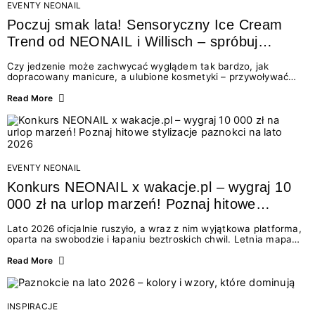
EVENTY NEONAIL
Poczuj smak lata! Sensoryczny Ice Cream
Trend od NEONAIL i Willisch – spróbuj
nowych lodów i odbierz prezent!
Czy jedzenie może zachwycać wyglądem tak bardzo, jak
dopracowany manicure, a ulubione kosmetyki – przywoływać
smak najpiękniejszych wakacyjnych wspomnień? Połączenie
świata beauty i oszałamiających deserów to coś więcej niż
Read More
chwilowa moda. To zaproszenie do celebracji chwili wszystkimi
zmysłami: przez soczysty kolor, aksamitną teksturę,
orzeźwiający zapach i słodki akcent na podniebieniu. Tego lata
NEONAIL łączy siły z marką Willisch, tworząc unikalny projekt
na styku jedzenia i piękna....
EVENTY NEONAIL
Konkurs NEONAIL x wakacje.pl – wygraj 10
000 zł na urlop marzeń! Poznaj hitowe
stylizacje paznokci na lato 2026
Lato 2026 oficjalnie ruszyło, a wraz z nim wyjątkowa platforma,
oparta na swobodzie i łapaniu beztroskich chwil. Letnia mapa
kolorów NEONAIL prowadzi nas przez najpiękniejsze
doświadczenia wakacji – od spontanicznych wyjazdów, przez
Read More
chwile relaksu, tropikalne inspiracje, aż po ekscytujące smaki.
Motywem przewodnim jest eksplorowanie i kolekcjonowanie
letnich momentów. Z tej okazji przygotowaliśmy coś absolutnie
wyjątkowego: wielki konkurs z wakacje.pl oraz dawkę
INSPIRACJE
najgorętszych trendów w...