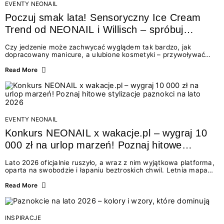
EVENTY NEONAIL
Poczuj smak lata! Sensoryczny Ice Cream
Trend od NEONAIL i Willisch – spróbuj
nowych lodów i odbierz prezent!
Czy jedzenie może zachwycać wyglądem tak bardzo, jak
dopracowany manicure, a ulubione kosmetyki – przywoływać
smak najpiękniejszych wakacyjnych wspomnień? Połączenie
świata beauty i oszałamiających deserów to coś więcej niż
Read More
chwilowa moda. To zaproszenie do celebracji chwili wszystkimi
zmysłami: przez soczysty kolor, aksamitną teksturę,
orzeźwiający zapach i słodki akcent na podniebieniu. Tego lata
NEONAIL łączy siły z marką Willisch, tworząc unikalny projekt
na styku jedzenia i piękna....
EVENTY NEONAIL
Konkurs NEONAIL x wakacje.pl – wygraj 10
000 zł na urlop marzeń! Poznaj hitowe
stylizacje paznokci na lato 2026
Lato 2026 oficjalnie ruszyło, a wraz z nim wyjątkowa platforma,
oparta na swobodzie i łapaniu beztroskich chwil. Letnia mapa
kolorów NEONAIL prowadzi nas przez najpiękniejsze
doświadczenia wakacji – od spontanicznych wyjazdów, przez
Read More
chwile relaksu, tropikalne inspiracje, aż po ekscytujące smaki.
Motywem przewodnim jest eksplorowanie i kolekcjonowanie
letnich momentów. Z tej okazji przygotowaliśmy coś absolutnie
wyjątkowego: wielki konkurs z wakacje.pl oraz dawkę
INSPIRACJE
najgorętszych trendów w...