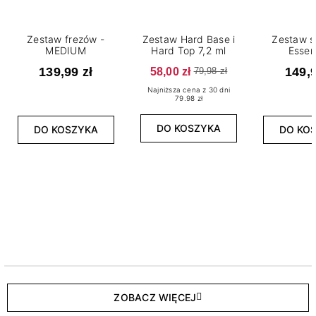
Zestaw frezów -
Zestaw Hard Base i
Zestaw s
MEDIUM
Hard Top 7,2 ml
Essen
139,99 zł
58,00 zł
149,9
79,98 zł
Najniższa cena z 30 dni
79.98 zł
DO KOSZYKA
DO KOSZYKA
DO KO
ZOBACZ WIĘCEJ