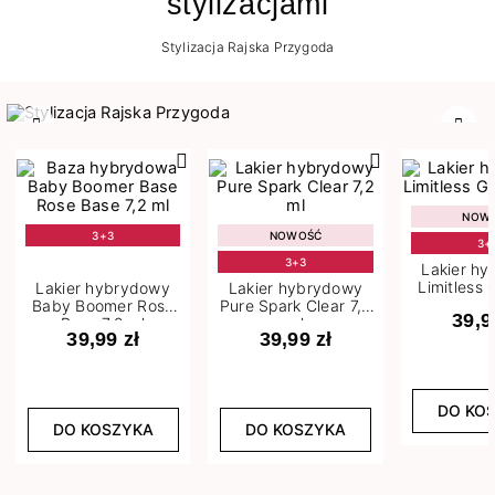
stylizacjami
Stylizacja Rajska Przygoda
Poprzedni
Nast
NOW
3+3
NOWOŚĆ
3+
3+3
Lakier h
Limitless 
Lakier hybrydowy
Lakier hybrydowy
m
Baby Boomer Rose
Pure Spark Clear 7,2
39,9
Base 7,2 ml
ml
39,99 zł
39,99 zł
DO KO
DO KOSZYKA
DO KOSZYKA