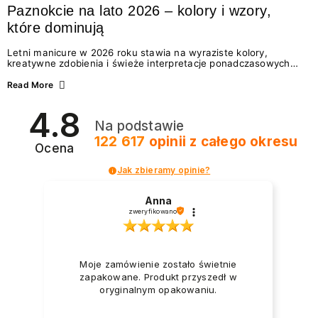
Paznokcie na lato 2026 – kolory i wzory,
które dominują
Letni manicure w 2026 roku stawia na wyraziste kolory,
kreatywne zdobienia i świeże interpretacje ponadczasowych
trendów. Wśród najmodniejszych propozycji nie brakuje
zarówno energetycznych odcieni inspirowanych wakacjami, jak
Read More
i delikatnych wzorów idealnych dla miłośniczek eleganckiej
prostoty. Jakie kolory i stylizacje paznokci będą królować latem
4.8
2026? Znajdź inspirację dla swojego manicure!
Na podstawie
122 617
opinii
z całego okresu
Ocena
Jak zbieramy opinie?
Anna
zweryfikowano
Moje zamówienie zostało świetnie
zapakowane. Produkt przyszedł w
oryginalnym opakowaniu.