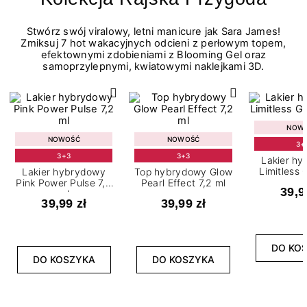
Stwórz swój viralowy, letni manicure jak Sara James!
Zmiksuj 7 hot wakacyjnych odcieni z perłowym topem,
efektownymi zdobieniami z Blooming Gel oraz
samoprzylepnymi, kwiatowymi naklejkami 3D.
NOW
NOWOŚĆ
NOWOŚĆ
3+
3+3
3+3
Lakier h
Limitless 
Lakier hybrydowy
Top hybrydowy Glow
m
Pink Power Pulse 7,2
Pearl Effect 7,2 ml
39,9
ml
39,99 zł
39,99 zł
DO KO
DO KOSZYKA
DO KOSZYKA