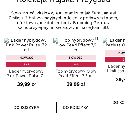
Stwórz swój viralowy, letni manicure jak Sara James!
Zmiksuj 7 hot wakacyjnych odcieni z perłowym topem,
efektownymi zdobieniami z Blooming Gel oraz
samoprzylepnymi, kwiatowymi naklejkami 3D.
NOW
NOWOŚĆ
NOWOŚĆ
3+
3+3
3+3
Lakier h
Limitless 
Lakier hybrydowy
Top hybrydowy Glow
m
Pink Power Pulse 7,2
Pearl Effect 7,2 ml
39,9
ml
39,99 zł
39,99 zł
DO KO
DO KOSZYKA
DO KOSZYKA