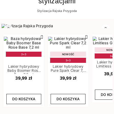
stylizacjami
Stylizacja Rajska Przygoda
Poprzedni
Nast
NOW
3+3
NOWOŚĆ
3+
3+3
Lakier h
Limitless 
Lakier hybrydowy
Lakier hybrydowy
m
Baby Boomer Rose
Pure Spark Clear 7,2
39,9
Base 7,2 ml
ml
39,99 zł
39,99 zł
DO KO
DO KOSZYKA
DO KOSZYKA