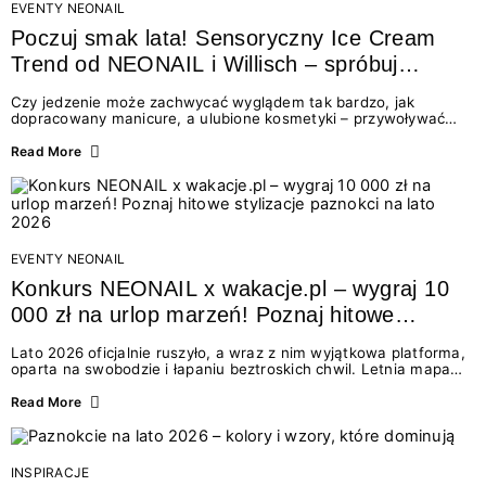
EVENTY NEONAIL
Poczuj smak lata! Sensoryczny Ice Cream
Trend od NEONAIL i Willisch – spróbuj
nowych lodów i odbierz prezent!
Czy jedzenie może zachwycać wyglądem tak bardzo, jak
dopracowany manicure, a ulubione kosmetyki – przywoływać
smak najpiękniejszych wakacyjnych wspomnień? Połączenie
świata beauty i oszałamiających deserów to coś więcej niż
Read More
chwilowa moda. To zaproszenie do celebracji chwili wszystkimi
zmysłami: przez soczysty kolor, aksamitną teksturę,
orzeźwiający zapach i słodki akcent na podniebieniu. Tego lata
NEONAIL łączy siły z marką Willisch, tworząc unikalny projekt
na styku jedzenia i piękna....
EVENTY NEONAIL
Konkurs NEONAIL x wakacje.pl – wygraj 10
000 zł na urlop marzeń! Poznaj hitowe
stylizacje paznokci na lato 2026
Lato 2026 oficjalnie ruszyło, a wraz z nim wyjątkowa platforma,
oparta na swobodzie i łapaniu beztroskich chwil. Letnia mapa
kolorów NEONAIL prowadzi nas przez najpiękniejsze
doświadczenia wakacji – od spontanicznych wyjazdów, przez
Read More
chwile relaksu, tropikalne inspiracje, aż po ekscytujące smaki.
Motywem przewodnim jest eksplorowanie i kolekcjonowanie
letnich momentów. Z tej okazji przygotowaliśmy coś absolutnie
wyjątkowego: wielki konkurs z wakacje.pl oraz dawkę
INSPIRACJE
najgorętszych trendów w...