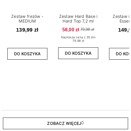
Zestaw frezów -
Zestaw Hard Base i
Zestaw s
MEDIUM
Hard Top 7,2 ml
Essen
139,99 zł
58,00 zł
149,9
79,98 zł
Najniższa cena z 30 dni
79.98 zł
DO KOSZYKA
DO KOSZYKA
DO KO
ZOBACZ WIĘCEJ