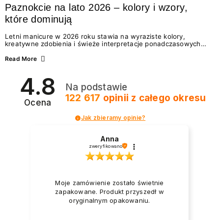
Paznokcie na lato 2026 – kolory i wzory,
które dominują
Letni manicure w 2026 roku stawia na wyraziste kolory,
kreatywne zdobienia i świeże interpretacje ponadczasowych
trendów. Wśród najmodniejszych propozycji nie brakuje
zarówno energetycznych odcieni inspirowanych wakacjami, jak
Read More
i delikatnych wzorów idealnych dla miłośniczek eleganckiej
prostoty. Jakie kolory i stylizacje paznokci będą królować latem
4.8
2026? Znajdź inspirację dla swojego manicure!
Na podstawie
122 617
opinii
z całego okresu
Ocena
Jak zbieramy opinie?
Anna
zweryfikowano
Moje zamówienie zostało świetnie
zapakowane. Produkt przyszedł w
oryginalnym opakowaniu.