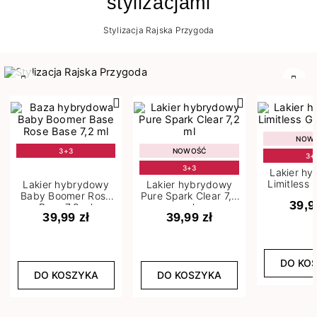
stylizacjami
Stylizacja Rajska Przygoda
Poprzedni
Nast
NOW
3+3
NOWOŚĆ
3+
3+3
Lakier h
Limitless 
Lakier hybrydowy
Lakier hybrydowy
m
Baby Boomer Rose
Pure Spark Clear 7,2
39,9
Base 7,2 ml
ml
39,99 zł
39,99 zł
DO KO
DO KOSZYKA
DO KOSZYKA