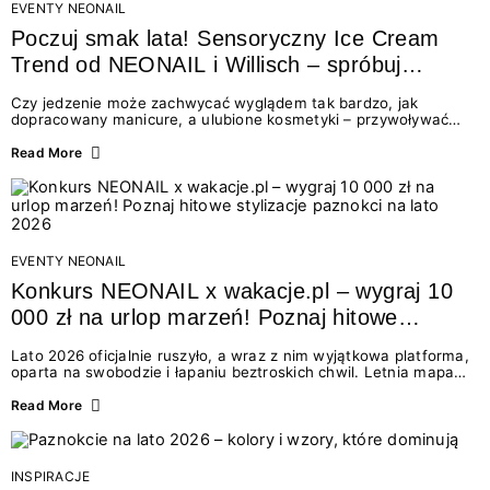
EVENTY NEONAIL
Poczuj smak lata! Sensoryczny Ice Cream
Trend od NEONAIL i Willisch – spróbuj
nowych lodów i odbierz prezent!
Czy jedzenie może zachwycać wyglądem tak bardzo, jak
dopracowany manicure, a ulubione kosmetyki – przywoływać
smak najpiękniejszych wakacyjnych wspomnień? Połączenie
świata beauty i oszałamiających deserów to coś więcej niż
Read More
chwilowa moda. To zaproszenie do celebracji chwili wszystkimi
zmysłami: przez soczysty kolor, aksamitną teksturę,
orzeźwiający zapach i słodki akcent na podniebieniu. Tego lata
NEONAIL łączy siły z marką Willisch, tworząc unikalny projekt
na styku jedzenia i piękna....
EVENTY NEONAIL
Konkurs NEONAIL x wakacje.pl – wygraj 10
000 zł na urlop marzeń! Poznaj hitowe
stylizacje paznokci na lato 2026
Lato 2026 oficjalnie ruszyło, a wraz z nim wyjątkowa platforma,
oparta na swobodzie i łapaniu beztroskich chwil. Letnia mapa
kolorów NEONAIL prowadzi nas przez najpiękniejsze
doświadczenia wakacji – od spontanicznych wyjazdów, przez
Read More
chwile relaksu, tropikalne inspiracje, aż po ekscytujące smaki.
Motywem przewodnim jest eksplorowanie i kolekcjonowanie
letnich momentów. Z tej okazji przygotowaliśmy coś absolutnie
wyjątkowego: wielki konkurs z wakacje.pl oraz dawkę
INSPIRACJE
najgorętszych trendów w...