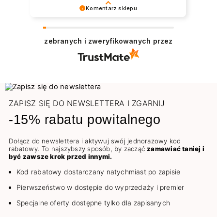
widać było wnętrze, strasznie żałuję że
Komentarz sklepu
nie zrobiłam zdjęcia:( Miłą niespodzianką
Dziękujemy za pozostawienie nam tak dobrej
były natomiast gratisy :))Szybkość
opinii. Naszym priorytetem jest satysfakcja
realizacji wręcz kosmiczna. Paczkę
zebranych i zweryfikowanych przez
klienta i Twoja recenzja potwierdza nasze
dostałam na drugi dzień. Akurat na Wasze
wysiłki - dziękujemy raz jeszcze i mamy
produkty mogłabym czekać i dłużej. Od lat
nadzieję - do szybkiego zobaczenia!
kocham na nich pracować, niezawodna
Pozdrawiamy
jakość.🚀
ZAPISZ SIĘ DO NEWSLETTERA I ZGARNIJ
-15% rabatu powitalnego
Dołącz do newslettera i aktywuj swój jednorazowy kod
rabatowy. To najszybszy sposób, by zacząć
zamawiać taniej i
być zawsze krok przed innymi.
Kod rabatowy dostarczany natychmiast po zapisie
Pierwszeństwo w dostępie do wyprzedaży i premier
Specjalne oferty dostępne tylko dla zapisanych