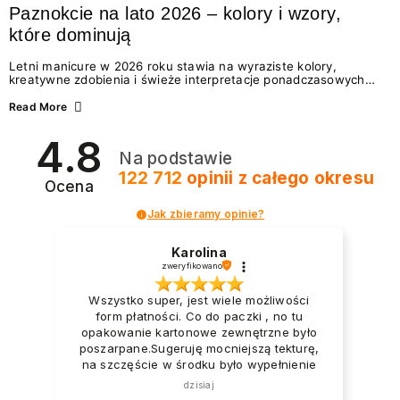
Paznokcie na lato 2026 – kolory i wzory,
które dominują
Letni manicure w 2026 roku stawia na wyraziste kolory,
kreatywne zdobienia i świeże interpretacje ponadczasowych
trendów. Wśród najmodniejszych propozycji nie brakuje
zarówno energetycznych odcieni inspirowanych wakacjami, jak
Read More
i delikatnych wzorów idealnych dla miłośniczek eleganckiej
prostoty. Jakie kolory i stylizacje paznokci będą królować latem
4.8
2026? Znajdź inspirację dla swojego manicure!
Na podstawie
122 712
opinii
z całego okresu
Ocena
Jak zbieramy opinie?
Karolina
zweryfikowano
Wszystko super, jest wiele możliwości
form płatności. Co do paczki , no tu
opakowanie kartonowe zewnętrzne było
poszarpane.Sugeruję mocniejszą tekturę,
na szczęście w środku było wypełnienie
foliowe i to zabezpieczyło produkty.
dzisiaj
Paczka dotarła na tyle uszkodzona że