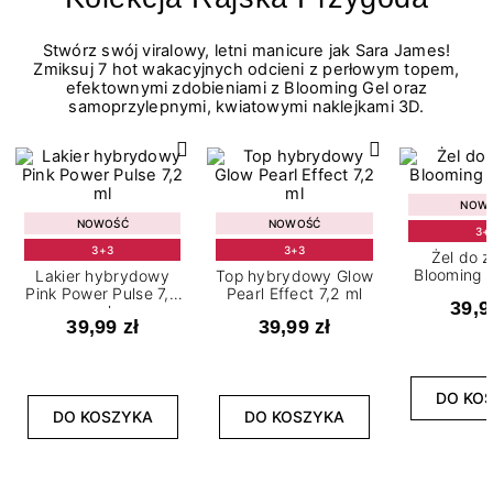
Stwórz swój viralowy, letni manicure jak Sara James!
Zmiksuj 7 hot wakacyjnych odcieni z perłowym topem,
efektownymi zdobieniami z Blooming Gel oraz
samoprzylepnymi, kwiatowymi naklejkami 3D.
NOW
NOWOŚĆ
NOWOŚĆ
3+
3+3
3+3
Żel do 
Blooming G
Lakier hybrydowy
Top hybrydowy Glow
Pink Power Pulse 7,2
Pearl Effect 7,2 ml
39,9
ml
39,99 zł
39,99 zł
DO KO
DO KOSZYKA
DO KOSZYKA