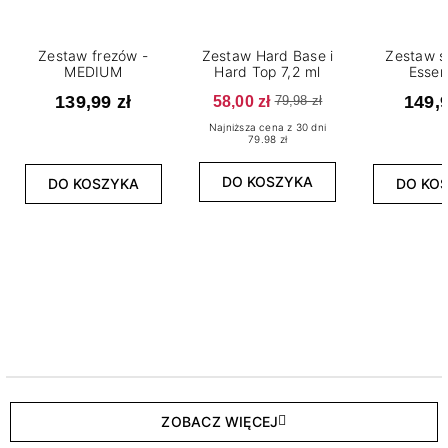
Zestaw frezów -
Zestaw Hard Base i
Zestaw s
MEDIUM
Hard Top 7,2 ml
Essen
139,99 zł
58,00 zł
149,9
79,98 zł
Najniższa cena z 30 dni
79.98 zł
DO KOSZYKA
DO KOSZYKA
DO KO
ZOBACZ WIĘCEJ