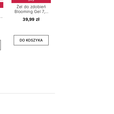
Żel do zdobień
Blooming Gel 7,2
t
ml
39,99 zł
NOWOŚĆ
3+3
DO KOSZYKA
Lakier hybrydowy
La
Limitless Green 7,2
Bol
ml
39,99 zł
DO KOSZYKA