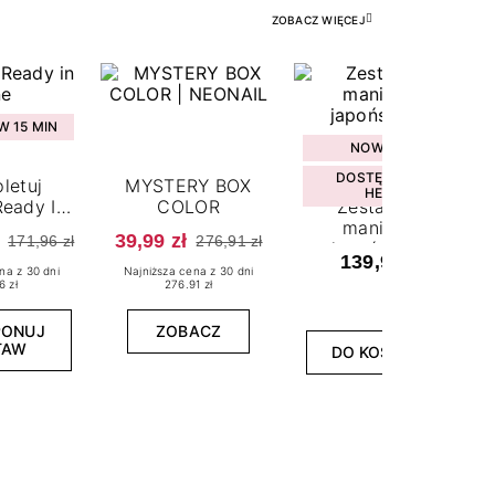
ZOBACZ WIĘCEJ
 15 MIN
NOWOŚĆ
DOSTĘPNY W
letuj
MYSTERY BOX
HEBE
eady In
COLOR
Zestaw do
ne
manicure
39,99 zł
171,96 zł
276,91 zł
japońskiego
139,99 zł
na z 30 dni
Najniższa cena z 30 dni
6 zł
276.91 zł
PONUJ
ZOBACZ
TAW
DO KOSZYKA