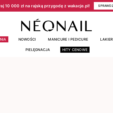
aj 10 000 zł na rajską przygodę z wakacje.pl!​
SPRAWD
NIA
NOWOŚCI
MANICURE I PEDICURE
LAKIE
PIELĘGNACJA
HITY CENOWE