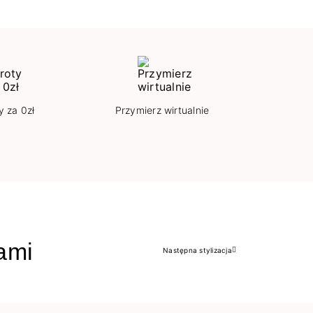
y za 0zł
Przymierz wirtualnie
jami
Następna stylizacja
Następny