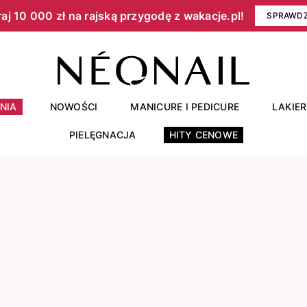
aj 10 000 zł na rajską przygodę z wakacje.pl!​
SPRAWD
NIA
NOWOŚCI
MANICURE I PEDICURE
LAKIE
PIELĘGNACJA
HITY CENOWE