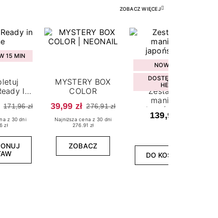
ZOBACZ WIĘCEJ
 15 MIN
NOWOŚĆ
DOSTĘPNY W
letuj
MYSTERY BOX
HEBE
eady In
COLOR
Zestaw do
ne
manicure
39,99 zł
171,96 zł
276,91 zł
japońskiego
139,99 zł
na z 30 dni
Najniższa cena z 30 dni
6 zł
276.91 zł
PONUJ
ZOBACZ
TAW
DO KOSZYKA