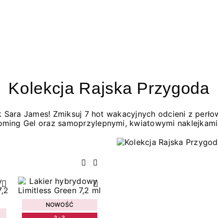
Kolekcja Rajska Przygoda
jak Sara James! Zmiksuj 7 hot wakacyjnych odcieni z per
oming Gel oraz samoprzylepnymi, kwiatowymi naklejkami
Poprzedni
Następny
NOWOŚĆ
3+3