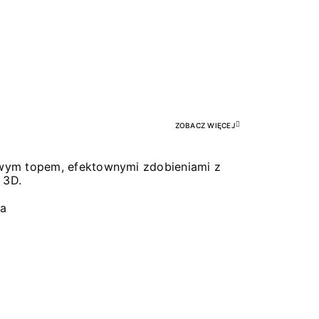
Pr
ZOBACZ WIĘCEJ
łowym topem, efektownymi zdobieniami z
 3D.