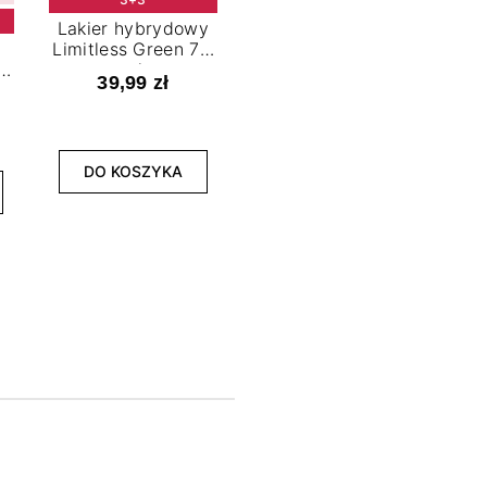
Lakier hybrydowy
Limitless Green 7,2
t
ml
39,99 zł
NOWOŚĆ
3+3
DO KOSZYKA
Lakier hybrydowy
La
Bold Horizon 7,2 ml
Fea
39,99 zł
DO KOSZYKA