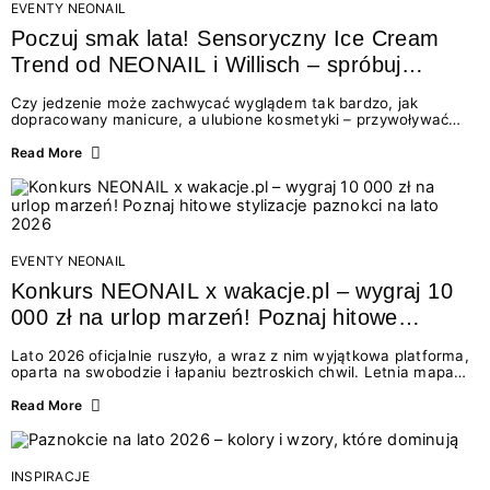
EVENTY NEONAIL
Poczuj smak lata! Sensoryczny Ice Cream
Trend od NEONAIL i Willisch – spróbuj
nowych lodów i odbierz prezent!
Czy jedzenie może zachwycać wyglądem tak bardzo, jak
dopracowany manicure, a ulubione kosmetyki – przywoływać
smak najpiękniejszych wakacyjnych wspomnień? Połączenie
świata beauty i oszałamiających deserów to coś więcej niż
Read More
chwilowa moda. To zaproszenie do celebracji chwili wszystkimi
zmysłami: przez soczysty kolor, aksamitną teksturę,
orzeźwiający zapach i słodki akcent na podniebieniu. Tego lata
NEONAIL łączy siły z marką Willisch, tworząc unikalny projekt
na styku jedzenia i piękna....
EVENTY NEONAIL
Konkurs NEONAIL x wakacje.pl – wygraj 10
000 zł na urlop marzeń! Poznaj hitowe
stylizacje paznokci na lato 2026
Lato 2026 oficjalnie ruszyło, a wraz z nim wyjątkowa platforma,
oparta na swobodzie i łapaniu beztroskich chwil. Letnia mapa
kolorów NEONAIL prowadzi nas przez najpiękniejsze
doświadczenia wakacji – od spontanicznych wyjazdów, przez
Read More
chwile relaksu, tropikalne inspiracje, aż po ekscytujące smaki.
Motywem przewodnim jest eksplorowanie i kolekcjonowanie
letnich momentów. Z tej okazji przygotowaliśmy coś absolutnie
wyjątkowego: wielki konkurs z wakacje.pl oraz dawkę
INSPIRACJE
najgorętszych trendów w...