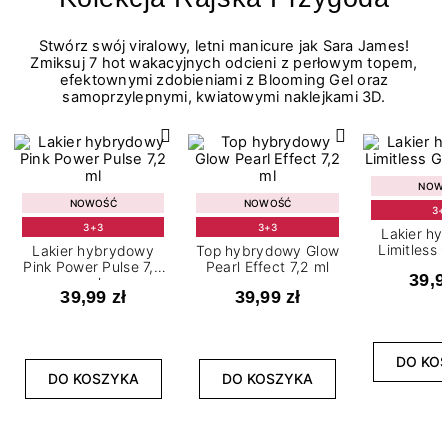
Stwórz swój viralowy, letni manicure jak Sara James!
Zmiksuj 7 hot wakacyjnych odcieni z perłowym topem,
efektownymi zdobieniami z Blooming Gel oraz
samoprzylepnymi, kwiatowymi naklejkami 3D.
NOW
NOWOŚĆ
NOWOŚĆ
3+
3+3
3+3
Lakier h
Limitless 
Lakier hybrydowy
Top hybrydowy Glow
m
Pink Power Pulse 7,2
Pearl Effect 7,2 ml
39,9
ml
39,99 zł
39,99 zł
DO KO
DO KOSZYKA
DO KOSZYKA