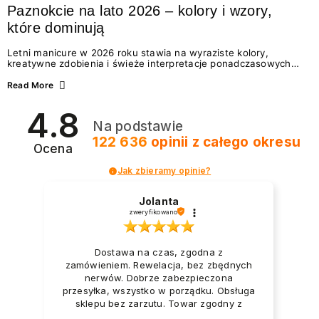
Paznokcie na lato 2026 – kolory i wzory,
które dominują
Letni manicure w 2026 roku stawia na wyraziste kolory,
kreatywne zdobienia i świeże interpretacje ponadczasowych
trendów. Wśród najmodniejszych propozycji nie brakuje
zarówno energetycznych odcieni inspirowanych wakacjami, jak
Read More
i delikatnych wzorów idealnych dla miłośniczek eleganckiej
prostoty. Jakie kolory i stylizacje paznokci będą królować latem
4.8
2026? Znajdź inspirację dla swojego manicure!
Na podstawie
122 636
opinii
z całego okresu
Ocena
Jak zbieramy opinie?
Jolanta
zweryfikowano
Dostawa na czas, zgodna z
zamówieniem. Rewelacja, bez zbędnych
nerwów. Dobrze zabezpieczona
przesyłka, wszystko w porządku. Obsługa
sklepu bez zarzutu. Towar zgodny z
opisem i zapotrzebowaniem. Przesyłka