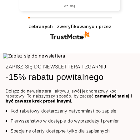
została zrealizowana ekspresowo.
dzisiaj
Polecam wszystkim zainteresowanym.
zebranych i zweryfikowanych przez
ZAPISZ SIĘ DO NEWSLETTERA I ZGARNIJ
-15% rabatu powitalnego
Dołącz do newslettera i aktywuj swój jednorazowy kod
rabatowy. To najszybszy sposób, by zacząć
zamawiać taniej i
być zawsze krok przed innymi.
Kod rabatowy dostarczany natychmiast po zapisie
Pierwszeństwo w dostępie do wyprzedaży i premier
Specjalne oferty dostępne tylko dla zapisanych