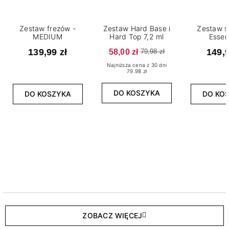
Zestaw frezów -
Zestaw Hard Base i
Zestaw s
MEDIUM
Hard Top 7,2 ml
Essen
139,99 zł
58,00 zł
149,9
79,98 zł
Najniższa cena z 30 dni
79.98 zł
DO KOSZYKA
DO KOSZYKA
DO KO
ZOBACZ WIĘCEJ