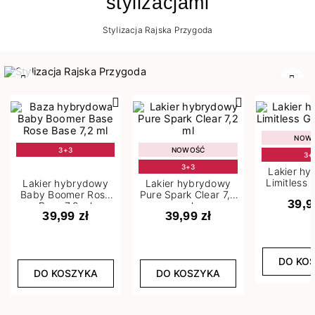
stylizacjami
Stylizacja Rajska Przygoda
Poprzedni
Nast
NOW
3+3
NOWOŚĆ
3+
3+3
Lakier h
Limitless 
Lakier hybrydowy
Lakier hybrydowy
m
Baby Boomer Rose
Pure Spark Clear 7,2
39,9
Base 7,2 ml
ml
39,99 zł
39,99 zł
DO KO
DO KOSZYKA
DO KOSZYKA