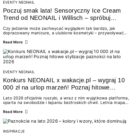
EVENTY NEONAIL
Poczuj smak lata! Sensoryczny Ice Cream
Trend od NEONAIL i Willisch – spróbuj
nowych lodów i odbierz prezent!
Czy jedzenie może zachwycać wyglądem tak bardzo, jak
dopracowany manicure, a ulubione kosmetyki – przywoływać
smak najpiękniejszych wakacyjnych wspomnień? Połączenie
świata beauty i oszałamiających deserów to coś więcej niż
Read More
chwilowa moda. To zaproszenie do celebracji chwili wszystkimi
zmysłami: przez soczysty kolor, aksamitną teksturę,
orzeźwiający zapach i słodki akcent na podniebieniu. Tego lata
NEONAIL łączy siły z marką Willisch, tworząc unikalny projekt
na styku jedzenia i piękna....
EVENTY NEONAIL
Konkurs NEONAIL x wakacje.pl – wygraj 10
000 zł na urlop marzeń! Poznaj hitowe
stylizacje paznokci na lato 2026
Lato 2026 oficjalnie ruszyło, a wraz z nim wyjątkowa platforma,
oparta na swobodzie i łapaniu beztroskich chwil. Letnia mapa
kolorów NEONAIL prowadzi nas przez najpiękniejsze
doświadczenia wakacji – od spontanicznych wyjazdów, przez
Read More
chwile relaksu, tropikalne inspiracje, aż po ekscytujące smaki.
Motywem przewodnim jest eksplorowanie i kolekcjonowanie
letnich momentów. Z tej okazji przygotowaliśmy coś absolutnie
wyjątkowego: wielki konkurs z wakacje.pl oraz dawkę
INSPIRACJE
najgorętszych trendów w...