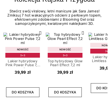
Stwórz swój viralowy, letni manicure jak Sara James!
Zmiksuj 7 hot wakacyjnych odcieni z perłowym topem,
efektownymi zdobieniami z Blooming Gel oraz
samoprzylepnymi, kwiatowymi naklejkami 3D.
NOW
NOWOŚĆ
NOWOŚĆ
3+
3+3
3+3
Lakier h
Limitless 
Lakier hybrydowy
Top hybrydowy Glow
m
Pink Power Pulse 7,2
Pearl Effect 7,2 ml
39,9
ml
39,99 zł
39,99 zł
DO KO
DO KOSZYKA
DO KOSZYKA