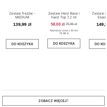
Zestaw frezów -
Zestaw Hard Base i
Zestaw s
MEDIUM
Hard Top 7,2 ml
Essen
139,99 zł
58,00 zł
149,9
79,98 zł
Najniższa cena z 30 dni
79.98 zł
DO KOSZYKA
DO KOSZYKA
DO KO
ZOBACZ WIĘCEJ