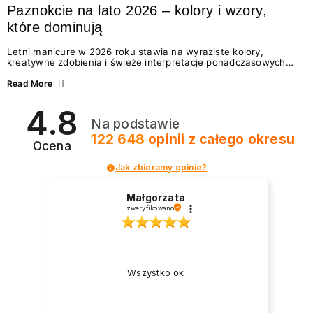
Paznokcie na lato 2026 – kolory i wzory,
które dominują
Letni manicure w 2026 roku stawia na wyraziste kolory,
kreatywne zdobienia i świeże interpretacje ponadczasowych
trendów. Wśród najmodniejszych propozycji nie brakuje
zarówno energetycznych odcieni inspirowanych wakacjami, jak
Read More
i delikatnych wzorów idealnych dla miłośniczek eleganckiej
prostoty. Jakie kolory i stylizacje paznokci będą królować latem
4.8
2026? Znajdź inspirację dla swojego manicure!
Na podstawie
122 648
opinii
z całego okresu
Ocena
Jak zbieramy opinie?
Małgorzata
zweryfikowano
Wszystko ok