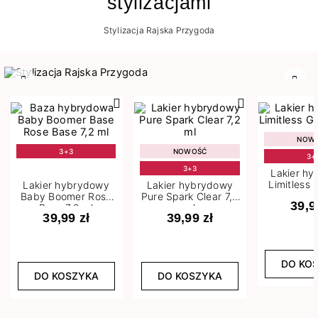
stylizacjami
Stylizacja Rajska Przygoda
Poprzedni
Nast
NOW
3+3
NOWOŚĆ
3+
3+3
Lakier h
Limitless 
Lakier hybrydowy
Lakier hybrydowy
m
Baby Boomer Rose
Pure Spark Clear 7,2
39,9
Base 7,2 ml
ml
39,99 zł
39,99 zł
DO KO
DO KOSZYKA
DO KOSZYKA