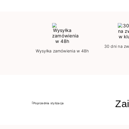
30 dni na zw
Wysyłka zamówienia w 48h
Zai
Poprzednia stylizacja
Poprzedni