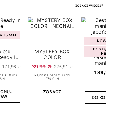
ZOBACZ WIĘCEJ
 15 MIN
NOWOŚĆ
DOSTĘPNY W
letuj
MYSTERY BOX
HEBE
eady In
COLOR
Zestaw do
ne
manicure
39,99 zł
171,96 zł
276,91 zł
japońskiego
139,99 zł
na z 30 dni
Najniższa cena z 30 dni
6 zł
276.91 zł
PONUJ
ZOBACZ
TAW
DO KOSZYKA