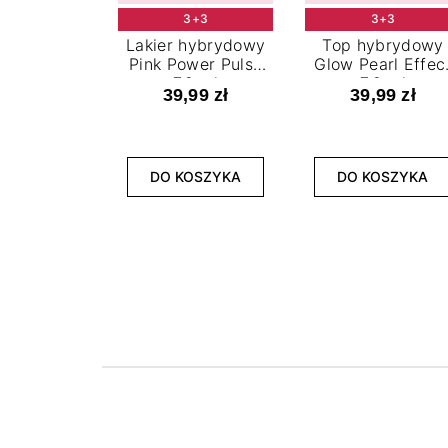
3+3
3+3
Lakier hybrydowy
Top hybrydowy
Pink Power Pulse
Glow Pearl Effec
7,2 ml
7,2 ml
39,99 zł
39,99 zł
DO KOSZYKA
DO KOSZYKA