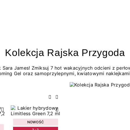
Kolekcja Rajska Przygoda
jak Sara James! Zmiksuj 7 hot wakacyjnych odcieni z per
oming Gel oraz samoprzylepnymi, kwiatowymi naklejkami
Poprzedni
Następny
NOWOŚĆ
3+3