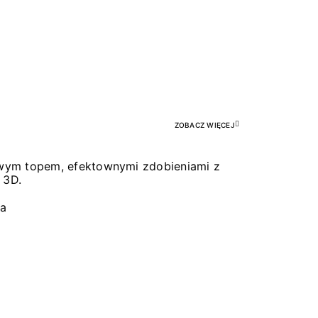
Pr
ZOBACZ WIĘCEJ
łowym topem, efektownymi zdobieniami z
 3D.