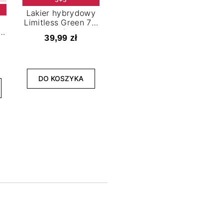
Lakier hybrydowy
Limitless Green 7,2
t
ml
39,99 zł
NOWOŚĆ
3+3
DO KOSZYKA
Lakier hybrydowy
La
Bold Horizon 7,2 ml
Fea
39,99 zł
DO KOSZYKA