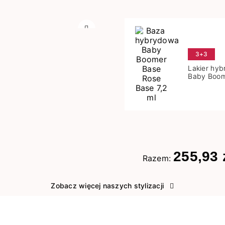
Następny
3+3
Lakier hy
Baby Boom
Base 7,2 m
255,93 
Razem:
Zobacz więcej naszych stylizacji