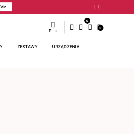
ZAM
Następny
0
0
PL
RY
ZESTAWY
URZĄDZENIA