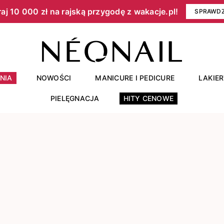
aj 10 000 zł na rajską przygodę z wakacje.pl!​
SPRAWD
NIA
NOWOŚCI
MANICURE I PEDICURE
LAKIE
PIELĘGNACJA
HITY CENOWE