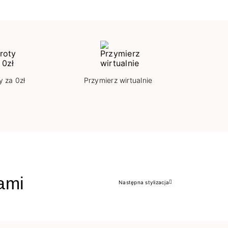
y za 0zł
Przymierz wirtualnie
jami
Następna stylizacja
Następny