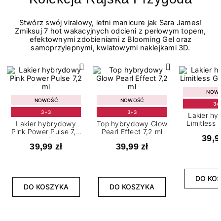
Stwórz swój viralowy, letni manicure jak Sara James!
Zmiksuj 7 hot wakacyjnych odcieni z perłowym topem,
efektownymi zdobieniami z Blooming Gel oraz
samoprzylepnymi, kwiatowymi naklejkami 3D.
NOW
NOWOŚĆ
NOWOŚĆ
3+
3+3
3+3
Lakier h
Limitless 
Lakier hybrydowy
Top hybrydowy Glow
m
Pink Power Pulse 7,2
Pearl Effect 7,2 ml
39,9
ml
39,99 zł
39,99 zł
DO KO
DO KOSZYKA
DO KOSZYKA