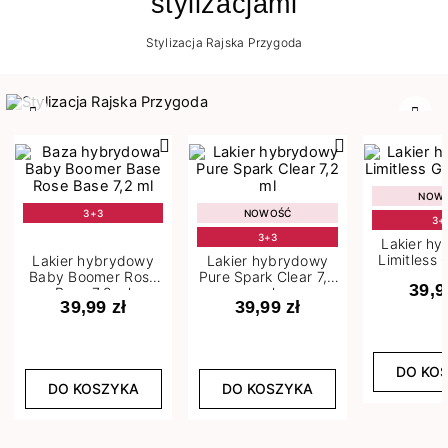
stylizacjami
Stylizacja Rajska Przygoda
Poprzedni
Nast
NOW
3+3
NOWOŚĆ
3+
3+3
Lakier h
Limitless 
Lakier hybrydowy
Lakier hybrydowy
m
Baby Boomer Rose
Pure Spark Clear 7,2
39,9
Base 7,2 ml
ml
39,99 zł
39,99 zł
DO KO
DO KOSZYKA
DO KOSZYKA