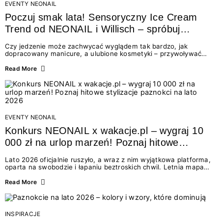
EVENTY NEONAIL
Poczuj smak lata! Sensoryczny Ice Cream
Trend od NEONAIL i Willisch – spróbuj
nowych lodów i odbierz prezent!
Czy jedzenie może zachwycać wyglądem tak bardzo, jak
dopracowany manicure, a ulubione kosmetyki – przywoływać
smak najpiękniejszych wakacyjnych wspomnień? Połączenie
świata beauty i oszałamiających deserów to coś więcej niż
Read More
chwilowa moda. To zaproszenie do celebracji chwili wszystkimi
zmysłami: przez soczysty kolor, aksamitną teksturę,
orzeźwiający zapach i słodki akcent na podniebieniu. Tego lata
NEONAIL łączy siły z marką Willisch, tworząc unikalny projekt
na styku jedzenia i piękna....
EVENTY NEONAIL
Konkurs NEONAIL x wakacje.pl – wygraj 10
000 zł na urlop marzeń! Poznaj hitowe
stylizacje paznokci na lato 2026
Lato 2026 oficjalnie ruszyło, a wraz z nim wyjątkowa platforma,
oparta na swobodzie i łapaniu beztroskich chwil. Letnia mapa
kolorów NEONAIL prowadzi nas przez najpiękniejsze
doświadczenia wakacji – od spontanicznych wyjazdów, przez
Read More
chwile relaksu, tropikalne inspiracje, aż po ekscytujące smaki.
Motywem przewodnim jest eksplorowanie i kolekcjonowanie
letnich momentów. Z tej okazji przygotowaliśmy coś absolutnie
wyjątkowego: wielki konkurs z wakacje.pl oraz dawkę
INSPIRACJE
najgorętszych trendów w...