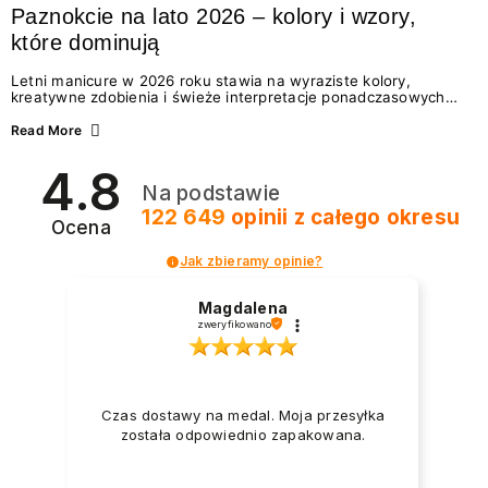
Paznokcie na lato 2026 – kolory i wzory,
które dominują
Letni manicure w 2026 roku stawia na wyraziste kolory,
kreatywne zdobienia i świeże interpretacje ponadczasowych
trendów. Wśród najmodniejszych propozycji nie brakuje
zarówno energetycznych odcieni inspirowanych wakacjami, jak
Read More
i delikatnych wzorów idealnych dla miłośniczek eleganckiej
prostoty. Jakie kolory i stylizacje paznokci będą królować latem
4.8
2026? Znajdź inspirację dla swojego manicure!
Na podstawie
122 649
opinii
z całego okresu
Ocena
Jak zbieramy opinie?
Magdalena
zweryfikowano
Czas dostawy na medal. Moja przesyłka
została odpowiednio zapakowana.