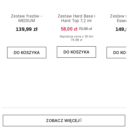
Zestaw frezów -
Zestaw Hard Base i
Zestaw s
MEDIUM
Hard Top 7,2 ml
Essen
139,99 zł
58,00 zł
149,9
79,98 zł
Najniższa cena z 30 dni
79.98 zł
DO KOSZYKA
DO KOSZYKA
DO KO
ZOBACZ WIĘCEJ