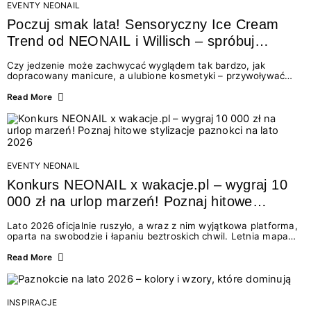
EVENTY NEONAIL
Poczuj smak lata! Sensoryczny Ice Cream
Trend od NEONAIL i Willisch – spróbuj
nowych lodów i odbierz prezent!
Czy jedzenie może zachwycać wyglądem tak bardzo, jak
dopracowany manicure, a ulubione kosmetyki – przywoływać
smak najpiękniejszych wakacyjnych wspomnień? Połączenie
świata beauty i oszałamiających deserów to coś więcej niż
Read More
chwilowa moda. To zaproszenie do celebracji chwili wszystkimi
zmysłami: przez soczysty kolor, aksamitną teksturę,
orzeźwiający zapach i słodki akcent na podniebieniu. Tego lata
NEONAIL łączy siły z marką Willisch, tworząc unikalny projekt
na styku jedzenia i piękna....
EVENTY NEONAIL
Konkurs NEONAIL x wakacje.pl – wygraj 10
000 zł na urlop marzeń! Poznaj hitowe
stylizacje paznokci na lato 2026
Lato 2026 oficjalnie ruszyło, a wraz z nim wyjątkowa platforma,
oparta na swobodzie i łapaniu beztroskich chwil. Letnia mapa
kolorów NEONAIL prowadzi nas przez najpiękniejsze
doświadczenia wakacji – od spontanicznych wyjazdów, przez
Read More
chwile relaksu, tropikalne inspiracje, aż po ekscytujące smaki.
Motywem przewodnim jest eksplorowanie i kolekcjonowanie
letnich momentów. Z tej okazji przygotowaliśmy coś absolutnie
wyjątkowego: wielki konkurs z wakacje.pl oraz dawkę
INSPIRACJE
najgorętszych trendów w...