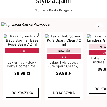
stylizacjami
Stylizacja Rajska Przygoda
Poprzedni
Nast
NOW
3+3
NOWOŚĆ
3+
3+3
Lakier h
Limitless 
Lakier hybrydowy
Lakier hybrydowy
m
Baby Boomer Rose
Pure Spark Clear 7,2
39,9
Base 7,2 ml
ml
39,99 zł
39,99 zł
DO KO
DO KOSZYKA
DO KOSZYKA