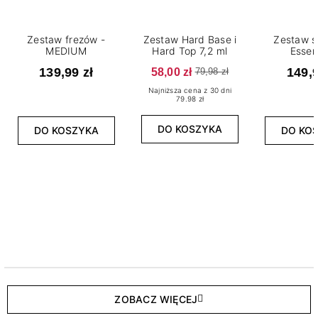
Zestaw frezów -
Zestaw Hard Base i
Zestaw s
MEDIUM
Hard Top 7,2 ml
Essen
139,99 zł
58,00 zł
149,9
79,98 zł
Najniższa cena z 30 dni
79.98 zł
DO KOSZYKA
DO KOSZYKA
DO KO
ZOBACZ WIĘCEJ