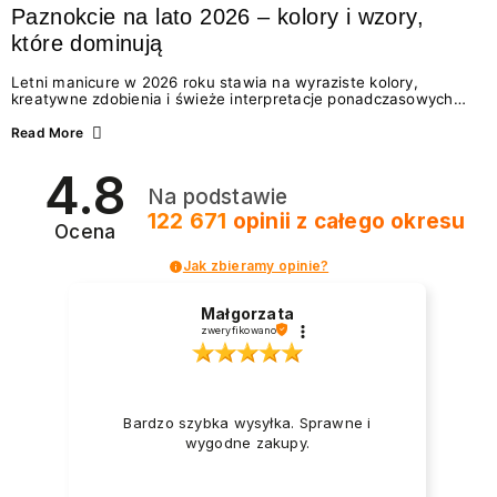
Paznokcie na lato 2026 – kolory i wzory,
które dominują
Letni manicure w 2026 roku stawia na wyraziste kolory,
kreatywne zdobienia i świeże interpretacje ponadczasowych
trendów. Wśród najmodniejszych propozycji nie brakuje
zarówno energetycznych odcieni inspirowanych wakacjami, jak
Read More
i delikatnych wzorów idealnych dla miłośniczek eleganckiej
prostoty. Jakie kolory i stylizacje paznokci będą królować latem
4.8
2026? Znajdź inspirację dla swojego manicure!
Na podstawie
122 671
opinii
z całego okresu
Ocena
Jak zbieramy opinie?
Małgorzata
zweryfikowano
Bardzo szybka wysyłka. Sprawne i
wygodne zakupy.