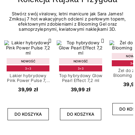
Stwórz swój viralowy, letni manicure jak Sara James!
Zmiksuj 7 hot wakacyjnych odcieni z perłowym topem,
efektownymi zdobieniami z Blooming Gel oraz
samoprzylepnymi, kwiatowymi naklejkami 3D.
NOW
NOWOŚĆ
NOWOŚĆ
3+
3+3
3+3
Żel do 
Blooming G
Lakier hybrydowy
Top hybrydowy Glow
Pink Power Pulse 7,2
Pearl Effect 7,2 ml
39,9
ml
39,99 zł
39,99 zł
DO KO
DO KOSZYKA
DO KOSZYKA