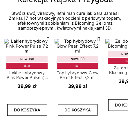
Stwórz swój viralowy, letni manicure jak Sara James!
Zmiksuj 7 hot wakacyjnych odcieni z perłowym topem,
efektownymi zdobieniami z Blooming Gel oraz
samoprzylepnymi, kwiatowymi naklejkami 3D.
NOW
NOWOŚĆ
NOWOŚĆ
3+
3+3
3+3
Żel do 
Blooming G
Lakier hybrydowy
Top hybrydowy Glow
Pink Power Pulse 7,2
Pearl Effect 7,2 ml
39,9
ml
39,99 zł
39,99 zł
DO KO
DO KOSZYKA
DO KOSZYKA