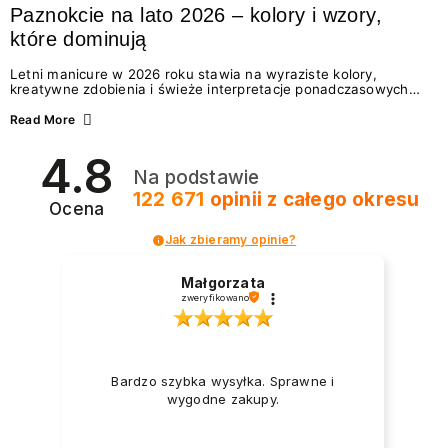
Paznokcie na lato 2026 – kolory i wzory,
które dominują
Letni manicure w 2026 roku stawia na wyraziste kolory,
kreatywne zdobienia i świeże interpretacje ponadczasowych
trendów. Wśród najmodniejszych propozycji nie brakuje
zarówno energetycznych odcieni inspirowanych wakacjami, jak
Read More
i delikatnych wzorów idealnych dla miłośniczek eleganckiej
prostoty. Jakie kolory i stylizacje paznokci będą królować latem
4.8
2026? Znajdź inspirację dla swojego manicure!
Na podstawie
122 671
opinii
z całego okresu
Ocena
Jak zbieramy opinie?
Małgorzata
zweryfikowano
Bardzo szybka wysyłka. Sprawne i
wygodne zakupy.