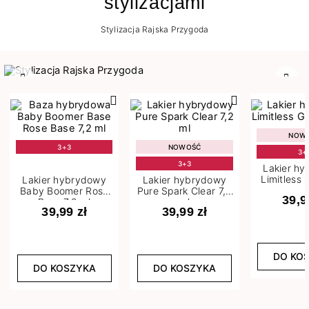
stylizacjami
Stylizacja Rajska Przygoda
Poprzedni
Nast
NOW
3+3
NOWOŚĆ
3+
3+3
Lakier h
Limitless 
Lakier hybrydowy
Lakier hybrydowy
m
Baby Boomer Rose
Pure Spark Clear 7,2
39,9
Base 7,2 ml
ml
39,99 zł
39,99 zł
DO KO
DO KOSZYKA
DO KOSZYKA