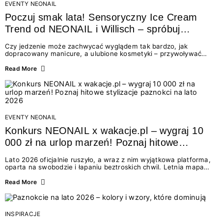
EVENTY NEONAIL
Poczuj smak lata! Sensoryczny Ice Cream
Trend od NEONAIL i Willisch – spróbuj
nowych lodów i odbierz prezent!
Czy jedzenie może zachwycać wyglądem tak bardzo, jak
dopracowany manicure, a ulubione kosmetyki – przywoływać
smak najpiękniejszych wakacyjnych wspomnień? Połączenie
świata beauty i oszałamiających deserów to coś więcej niż
Read More
chwilowa moda. To zaproszenie do celebracji chwili wszystkimi
zmysłami: przez soczysty kolor, aksamitną teksturę,
orzeźwiający zapach i słodki akcent na podniebieniu. Tego lata
NEONAIL łączy siły z marką Willisch, tworząc unikalny projekt
na styku jedzenia i piękna....
EVENTY NEONAIL
Konkurs NEONAIL x wakacje.pl – wygraj 10
000 zł na urlop marzeń! Poznaj hitowe
stylizacje paznokci na lato 2026
Lato 2026 oficjalnie ruszyło, a wraz z nim wyjątkowa platforma,
oparta na swobodzie i łapaniu beztroskich chwil. Letnia mapa
kolorów NEONAIL prowadzi nas przez najpiękniejsze
doświadczenia wakacji – od spontanicznych wyjazdów, przez
Read More
chwile relaksu, tropikalne inspiracje, aż po ekscytujące smaki.
Motywem przewodnim jest eksplorowanie i kolekcjonowanie
letnich momentów. Z tej okazji przygotowaliśmy coś absolutnie
wyjątkowego: wielki konkurs z wakacje.pl oraz dawkę
INSPIRACJE
najgorętszych trendów w...