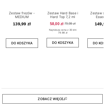
Zestaw frezów -
Zestaw Hard Base i
Zestaw s
MEDIUM
Hard Top 7,2 ml
Essen
139,99 zł
58,00 zł
149,9
79,98 zł
Najniższa cena z 30 dni
79.98 zł
DO KOSZYKA
DO KOSZYKA
DO KO
ZOBACZ WIĘCEJ