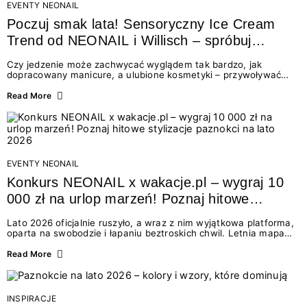
EVENTY NEONAIL
Poczuj smak lata! Sensoryczny Ice Cream
Trend od NEONAIL i Willisch – spróbuj
nowych lodów i odbierz prezent!
Czy jedzenie może zachwycać wyglądem tak bardzo, jak
dopracowany manicure, a ulubione kosmetyki – przywoływać
smak najpiękniejszych wakacyjnych wspomnień? Połączenie
świata beauty i oszałamiających deserów to coś więcej niż
Read More
chwilowa moda. To zaproszenie do celebracji chwili wszystkimi
zmysłami: przez soczysty kolor, aksamitną teksturę,
orzeźwiający zapach i słodki akcent na podniebieniu. Tego lata
NEONAIL łączy siły z marką Willisch, tworząc unikalny projekt
na styku jedzenia i piękna....
EVENTY NEONAIL
Konkurs NEONAIL x wakacje.pl – wygraj 10
000 zł na urlop marzeń! Poznaj hitowe
stylizacje paznokci na lato 2026
Lato 2026 oficjalnie ruszyło, a wraz z nim wyjątkowa platforma,
oparta na swobodzie i łapaniu beztroskich chwil. Letnia mapa
kolorów NEONAIL prowadzi nas przez najpiękniejsze
doświadczenia wakacji – od spontanicznych wyjazdów, przez
Read More
chwile relaksu, tropikalne inspiracje, aż po ekscytujące smaki.
Motywem przewodnim jest eksplorowanie i kolekcjonowanie
letnich momentów. Z tej okazji przygotowaliśmy coś absolutnie
wyjątkowego: wielki konkurs z wakacje.pl oraz dawkę
INSPIRACJE
najgorętszych trendów w...