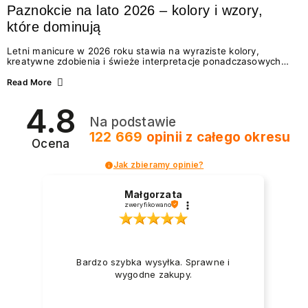
Paznokcie na lato 2026 – kolory i wzory,
które dominują
Letni manicure w 2026 roku stawia na wyraziste kolory,
kreatywne zdobienia i świeże interpretacje ponadczasowych
trendów. Wśród najmodniejszych propozycji nie brakuje
zarówno energetycznych odcieni inspirowanych wakacjami, jak
Read More
i delikatnych wzorów idealnych dla miłośniczek eleganckiej
prostoty. Jakie kolory i stylizacje paznokci będą królować latem
4.8
2026? Znajdź inspirację dla swojego manicure!
Na podstawie
122 669
opinii
z całego okresu
Ocena
Jak zbieramy opinie?
Małgorzata
zweryfikowano
Bardzo szybka wysyłka. Sprawne i
wygodne zakupy.