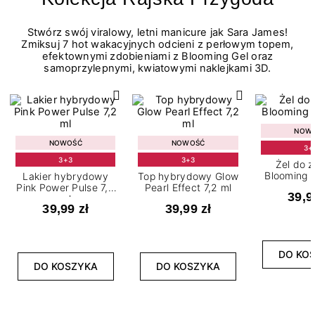
Stwórz swój viralowy, letni manicure jak Sara James!
Zmiksuj 7 hot wakacyjnych odcieni z perłowym topem,
efektownymi zdobieniami z Blooming Gel oraz
samoprzylepnymi, kwiatowymi naklejkami 3D.
NOW
NOWOŚĆ
NOWOŚĆ
3+
3+3
3+3
Żel do 
Blooming G
Lakier hybrydowy
Top hybrydowy Glow
Pink Power Pulse 7,2
Pearl Effect 7,2 ml
39,9
ml
39,99 zł
39,99 zł
DO KO
DO KOSZYKA
DO KOSZYKA