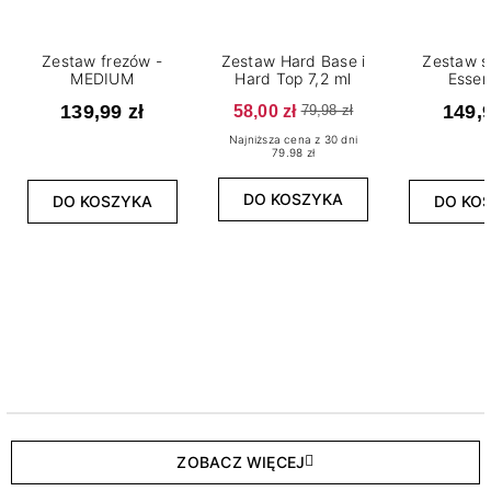
Zestaw frezów -
Zestaw Hard Base i
Zestaw s
MEDIUM
Hard Top 7,2 ml
Essen
139,99 zł
58,00 zł
149,9
79,98 zł
Najniższa cena z 30 dni
79.98 zł
DO KOSZYKA
DO KOSZYKA
DO KO
ZOBACZ WIĘCEJ