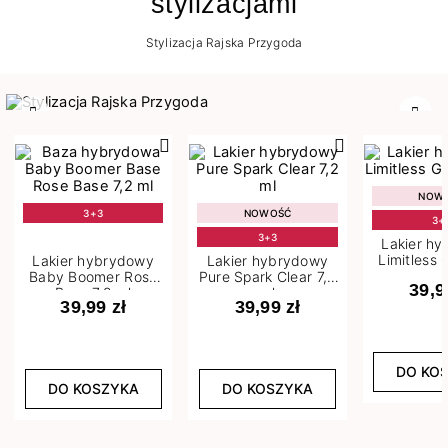
stylizacjami
Stylizacja Rajska Przygoda
Poprzedni
Nast
NOW
3+3
NOWOŚĆ
3+
3+3
Lakier h
Limitless 
Lakier hybrydowy
Lakier hybrydowy
m
Baby Boomer Rose
Pure Spark Clear 7,2
39,9
Base 7,2 ml
ml
39,99 zł
39,99 zł
DO KO
DO KOSZYKA
DO KOSZYKA