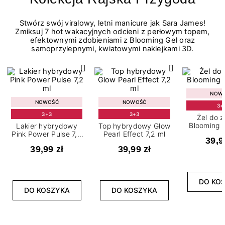
Stwórz swój viralowy, letni manicure jak Sara James!
Zmiksuj 7 hot wakacyjnych odcieni z perłowym topem,
efektownymi zdobieniami z Blooming Gel oraz
samoprzylepnymi, kwiatowymi naklejkami 3D.
NOW
NOWOŚĆ
NOWOŚĆ
3+
3+3
3+3
Żel do 
Blooming G
Lakier hybrydowy
Top hybrydowy Glow
Pink Power Pulse 7,2
Pearl Effect 7,2 ml
39,9
ml
39,99 zł
39,99 zł
DO KO
DO KOSZYKA
DO KOSZYKA