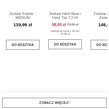
Zestaw frezów -
Zestaw Hard Base i
Zestaw s
MEDIUM
Hard Top 7,2 ml
Essen
139,99 zł
58,00 zł
149,9
79,98 zł
Najniższa cena z 30 dni
79.98 zł
DO KOSZYKA
DO KOSZYKA
DO KO
ZOBACZ WIĘCEJ