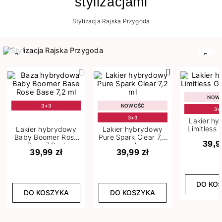
stylizacjami
Stylizacja Rajska Przygoda
Poprzedni
Nast
NOW
3+3
NOWOŚĆ
3+
3+3
Lakier h
Limitless 
Lakier hybrydowy
Lakier hybrydowy
m
Baby Boomer Rose
Pure Spark Clear 7,2
39,9
Base 7,2 ml
ml
39,99 zł
39,99 zł
DO KO
DO KOSZYKA
DO KOSZYKA