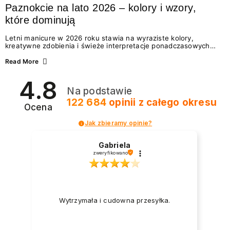
Paznokcie na lato 2026 – kolory i wzory,
które dominują
Letni manicure w 2026 roku stawia na wyraziste kolory,
kreatywne zdobienia i świeże interpretacje ponadczasowych
trendów. Wśród najmodniejszych propozycji nie brakuje
zarówno energetycznych odcieni inspirowanych wakacjami, jak
Read More
i delikatnych wzorów idealnych dla miłośniczek eleganckiej
prostoty. Jakie kolory i stylizacje paznokci będą królować latem
4.8
2026? Znajdź inspirację dla swojego manicure!
Na podstawie
122 684
opinii
z całego okresu
Ocena
Jak zbieramy opinie?
Gabriela
zweryfikowano
Wytrzymała i cudowna przesyłka.