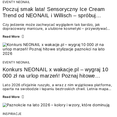
EVENTY NEONAIL
Poczuj smak lata! Sensoryczny Ice Cream
Trend od NEONAIL i Willisch – spróbuj
nowych lodów i odbierz prezent!
Czy jedzenie może zachwycać wyglądem tak bardzo, jak
dopracowany manicure, a ulubione kosmetyki – przywoływać
smak najpiękniejszych wakacyjnych wspomnień? Połączenie
świata beauty i oszałamiających deserów to coś więcej niż
Read More
chwilowa moda. To zaproszenie do celebracji chwili wszystkimi
zmysłami: przez soczysty kolor, aksamitną teksturę,
orzeźwiający zapach i słodki akcent na podniebieniu. Tego lata
NEONAIL łączy siły z marką Willisch, tworząc unikalny projekt
na styku jedzenia i piękna....
EVENTY NEONAIL
Konkurs NEONAIL x wakacje.pl – wygraj 10
000 zł na urlop marzeń! Poznaj hitowe
stylizacje paznokci na lato 2026
Lato 2026 oficjalnie ruszyło, a wraz z nim wyjątkowa platforma,
oparta na swobodzie i łapaniu beztroskich chwil. Letnia mapa
kolorów NEONAIL prowadzi nas przez najpiękniejsze
doświadczenia wakacji – od spontanicznych wyjazdów, przez
Read More
chwile relaksu, tropikalne inspiracje, aż po ekscytujące smaki.
Motywem przewodnim jest eksplorowanie i kolekcjonowanie
letnich momentów. Z tej okazji przygotowaliśmy coś absolutnie
wyjątkowego: wielki konkurs z wakacje.pl oraz dawkę
INSPIRACJE
najgorętszych trendów w...