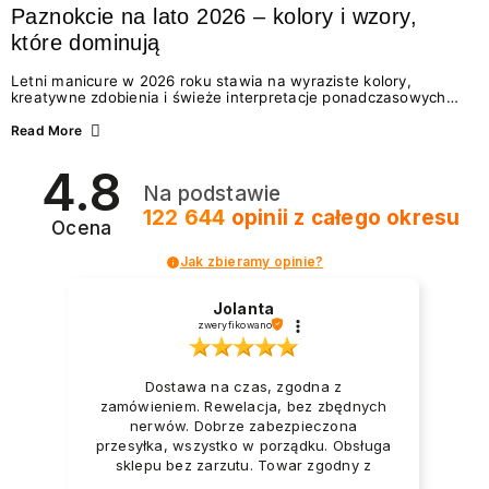
Paznokcie na lato 2026 – kolory i wzory,
które dominują
Letni manicure w 2026 roku stawia na wyraziste kolory,
kreatywne zdobienia i świeże interpretacje ponadczasowych
trendów. Wśród najmodniejszych propozycji nie brakuje
zarówno energetycznych odcieni inspirowanych wakacjami, jak
Read More
i delikatnych wzorów idealnych dla miłośniczek eleganckiej
prostoty. Jakie kolory i stylizacje paznokci będą królować latem
4.8
2026? Znajdź inspirację dla swojego manicure!
Na podstawie
122 644
opinii
z całego okresu
Ocena
Jak zbieramy opinie?
Jolanta
zweryfikowano
Dostawa na czas, zgodna z
zamówieniem. Rewelacja, bez zbędnych
nerwów. Dobrze zabezpieczona
przesyłka, wszystko w porządku. Obsługa
sklepu bez zarzutu. Towar zgodny z
opisem i zapotrzebowaniem. Przesyłka