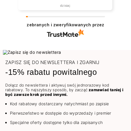
została zrealizowana ekspresowo.
dzisiaj
Polecam wszystkim zainteresowanym.
zebranych i zweryfikowanych przez
ZAPISZ SIĘ DO NEWSLETTERA I ZGARNIJ
-15% rabatu powitalnego
Dołącz do newslettera i aktywuj swój jednorazowy kod
rabatowy. To najszybszy sposób, by zacząć
zamawiać taniej i
być zawsze krok przed innymi.
Kod rabatowy dostarczany natychmiast po zapisie
Pierwszeństwo w dostępie do wyprzedaży i premier
Specjalne oferty dostępne tylko dla zapisanych