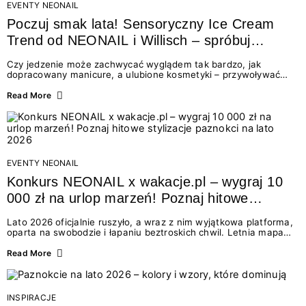
EVENTY NEONAIL
Poczuj smak lata! Sensoryczny Ice Cream
Trend od NEONAIL i Willisch – spróbuj
nowych lodów i odbierz prezent!
Czy jedzenie może zachwycać wyglądem tak bardzo, jak
dopracowany manicure, a ulubione kosmetyki – przywoływać
smak najpiękniejszych wakacyjnych wspomnień? Połączenie
świata beauty i oszałamiających deserów to coś więcej niż
Read More
chwilowa moda. To zaproszenie do celebracji chwili wszystkimi
zmysłami: przez soczysty kolor, aksamitną teksturę,
orzeźwiający zapach i słodki akcent na podniebieniu. Tego lata
NEONAIL łączy siły z marką Willisch, tworząc unikalny projekt
na styku jedzenia i piękna....
EVENTY NEONAIL
Konkurs NEONAIL x wakacje.pl – wygraj 10
000 zł na urlop marzeń! Poznaj hitowe
stylizacje paznokci na lato 2026
Lato 2026 oficjalnie ruszyło, a wraz z nim wyjątkowa platforma,
oparta na swobodzie i łapaniu beztroskich chwil. Letnia mapa
kolorów NEONAIL prowadzi nas przez najpiękniejsze
doświadczenia wakacji – od spontanicznych wyjazdów, przez
Read More
chwile relaksu, tropikalne inspiracje, aż po ekscytujące smaki.
Motywem przewodnim jest eksplorowanie i kolekcjonowanie
letnich momentów. Z tej okazji przygotowaliśmy coś absolutnie
wyjątkowego: wielki konkurs z wakacje.pl oraz dawkę
INSPIRACJE
najgorętszych trendów w...