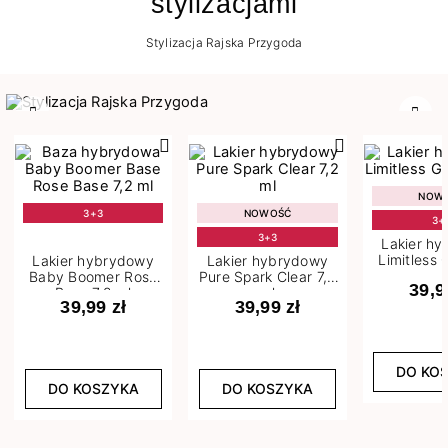
stylizacjami
Stylizacja Rajska Przygoda
Poprzedni
Nast
NOW
3+3
NOWOŚĆ
3+
3+3
Lakier h
Limitless 
Lakier hybrydowy
Lakier hybrydowy
m
Baby Boomer Rose
Pure Spark Clear 7,2
39,9
Base 7,2 ml
ml
39,99 zł
39,99 zł
DO KO
DO KOSZYKA
DO KOSZYKA