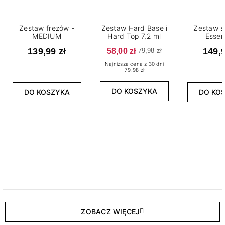
Zestaw frezów -
Zestaw Hard Base i
Zestaw s
MEDIUM
Hard Top 7,2 ml
Essen
139,99 zł
58,00 zł
149,9
79,98 zł
Najniższa cena z 30 dni
79.98 zł
DO KOSZYKA
DO KOSZYKA
DO KO
ZOBACZ WIĘCEJ