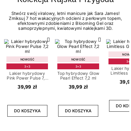
Stwórz swój viralowy, letni manicure jak Sara James!
Zmiksuj 7 hot wakacyjnych odcieni z perłowym topem,
efektownymi zdobieniami z Blooming Gel oraz
samoprzylepnymi, kwiatowymi naklejkami 3D.
NOW
NOWOŚĆ
NOWOŚĆ
3+
3+3
3+3
Lakier h
Limitless 
Lakier hybrydowy
Top hybrydowy Glow
m
Pink Power Pulse 7,2
Pearl Effect 7,2 ml
39,9
ml
39,99 zł
39,99 zł
DO KO
DO KOSZYKA
DO KOSZYKA