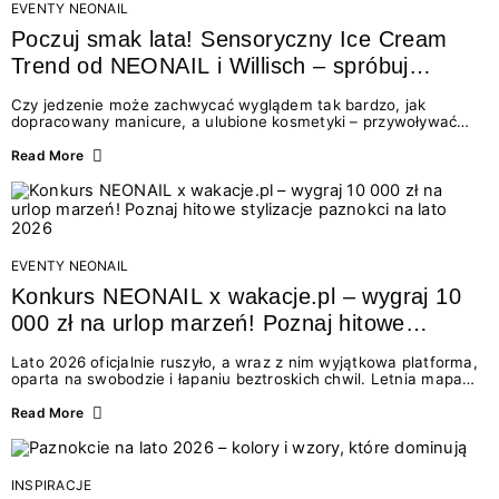
EVENTY NEONAIL
Poczuj smak lata! Sensoryczny Ice Cream
Trend od NEONAIL i Willisch – spróbuj
nowych lodów i odbierz prezent!
Czy jedzenie może zachwycać wyglądem tak bardzo, jak
dopracowany manicure, a ulubione kosmetyki – przywoływać
smak najpiękniejszych wakacyjnych wspomnień? Połączenie
świata beauty i oszałamiających deserów to coś więcej niż
Read More
chwilowa moda. To zaproszenie do celebracji chwili wszystkimi
zmysłami: przez soczysty kolor, aksamitną teksturę,
orzeźwiający zapach i słodki akcent na podniebieniu. Tego lata
NEONAIL łączy siły z marką Willisch, tworząc unikalny projekt
na styku jedzenia i piękna....
EVENTY NEONAIL
Konkurs NEONAIL x wakacje.pl – wygraj 10
000 zł na urlop marzeń! Poznaj hitowe
stylizacje paznokci na lato 2026
Lato 2026 oficjalnie ruszyło, a wraz z nim wyjątkowa platforma,
oparta na swobodzie i łapaniu beztroskich chwil. Letnia mapa
kolorów NEONAIL prowadzi nas przez najpiękniejsze
doświadczenia wakacji – od spontanicznych wyjazdów, przez
Read More
chwile relaksu, tropikalne inspiracje, aż po ekscytujące smaki.
Motywem przewodnim jest eksplorowanie i kolekcjonowanie
letnich momentów. Z tej okazji przygotowaliśmy coś absolutnie
wyjątkowego: wielki konkurs z wakacje.pl oraz dawkę
INSPIRACJE
najgorętszych trendów w...