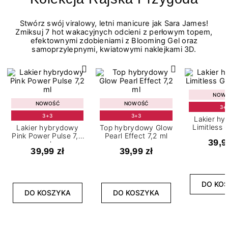
Stwórz swój viralowy, letni manicure jak Sara James!
Zmiksuj 7 hot wakacyjnych odcieni z perłowym topem,
efektownymi zdobieniami z Blooming Gel oraz
samoprzylepnymi, kwiatowymi naklejkami 3D.
NOW
NOWOŚĆ
NOWOŚĆ
3+
3+3
3+3
Lakier h
Limitless 
Lakier hybrydowy
Top hybrydowy Glow
m
Pink Power Pulse 7,2
Pearl Effect 7,2 ml
39,9
ml
39,99 zł
39,99 zł
DO KO
DO KOSZYKA
DO KOSZYKA