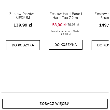
Zestaw frezów -
Zestaw Hard Base i
Zestaw s
MEDIUM
Hard Top 7,2 ml
Essen
139,99 zł
58,00 zł
149,9
79,98 zł
Najniższa cena z 30 dni
79.98 zł
DO KOSZYKA
DO KOSZYKA
DO KO
ZOBACZ WIĘCEJ