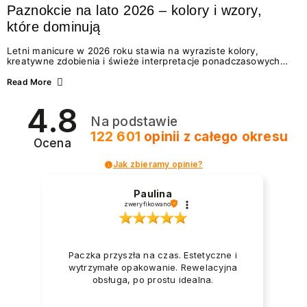
Paznokcie na lato 2026 – kolory i wzory,
które dominują
Letni manicure w 2026 roku stawia na wyraziste kolory,
kreatywne zdobienia i świeże interpretacje ponadczasowych
trendów. Wśród najmodniejszych propozycji nie brakuje
zarówno energetycznych odcieni inspirowanych wakacjami, jak
Read More
i delikatnych wzorów idealnych dla miłośniczek eleganckiej
prostoty. Jakie kolory i stylizacje paznokci będą królować latem
4.8
2026? Znajdź inspirację dla swojego manicure!
Na podstawie
122 601
opinii
z całego okresu
Ocena
Jak zbieramy opinie?
Paulina
zweryfikowano
Paczka przyszła na czas. Estetyczne i
wytrzymałe opakowanie. Rewelacyjna
obsługa, po prostu idealna.