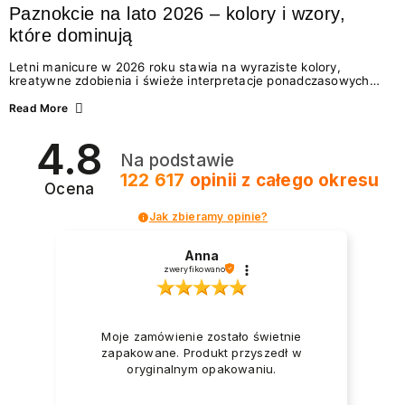
Paznokcie na lato 2026 – kolory i wzory,
które dominują
Letni manicure w 2026 roku stawia na wyraziste kolory,
kreatywne zdobienia i świeże interpretacje ponadczasowych
trendów. Wśród najmodniejszych propozycji nie brakuje
zarówno energetycznych odcieni inspirowanych wakacjami, jak
Read More
i delikatnych wzorów idealnych dla miłośniczek eleganckiej
prostoty. Jakie kolory i stylizacje paznokci będą królować latem
4.8
2026? Znajdź inspirację dla swojego manicure!
Na podstawie
122 617
opinii
z całego okresu
Ocena
Jak zbieramy opinie?
Anna
zweryfikowano
Moje zamówienie zostało świetnie
zapakowane. Produkt przyszedł w
oryginalnym opakowaniu.