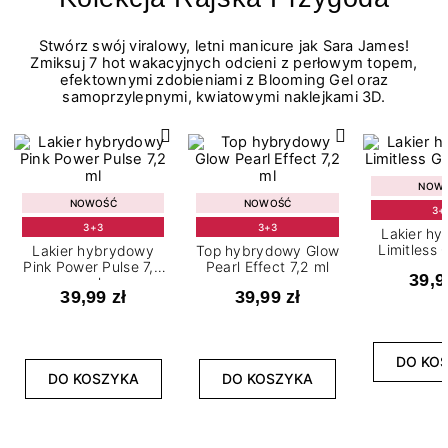
Stwórz swój viralowy, letni manicure jak Sara James!
Zmiksuj 7 hot wakacyjnych odcieni z perłowym topem,
efektownymi zdobieniami z Blooming Gel oraz
samoprzylepnymi, kwiatowymi naklejkami 3D.
NOW
NOWOŚĆ
NOWOŚĆ
3+
3+3
3+3
Lakier h
Limitless 
Lakier hybrydowy
Top hybrydowy Glow
m
Pink Power Pulse 7,2
Pearl Effect 7,2 ml
39,9
ml
39,99 zł
39,99 zł
DO KO
DO KOSZYKA
DO KOSZYKA