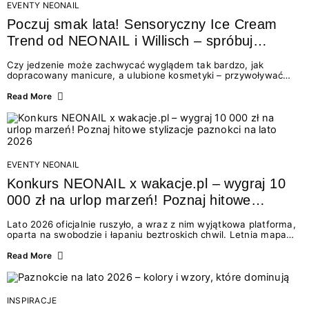
EVENTY NEONAIL
Poczuj smak lata! Sensoryczny Ice Cream
Trend od NEONAIL i Willisch – spróbuj
nowych lodów i odbierz prezent!
Czy jedzenie może zachwycać wyglądem tak bardzo, jak
dopracowany manicure, a ulubione kosmetyki – przywoływać
smak najpiękniejszych wakacyjnych wspomnień? Połączenie
świata beauty i oszałamiających deserów to coś więcej niż
Read More
chwilowa moda. To zaproszenie do celebracji chwili wszystkimi
zmysłami: przez soczysty kolor, aksamitną teksturę,
orzeźwiający zapach i słodki akcent na podniebieniu. Tego lata
NEONAIL łączy siły z marką Willisch, tworząc unikalny projekt
na styku jedzenia i piękna....
EVENTY NEONAIL
Konkurs NEONAIL x wakacje.pl – wygraj 10
000 zł na urlop marzeń! Poznaj hitowe
stylizacje paznokci na lato 2026
Lato 2026 oficjalnie ruszyło, a wraz z nim wyjątkowa platforma,
oparta na swobodzie i łapaniu beztroskich chwil. Letnia mapa
kolorów NEONAIL prowadzi nas przez najpiękniejsze
doświadczenia wakacji – od spontanicznych wyjazdów, przez
Read More
chwile relaksu, tropikalne inspiracje, aż po ekscytujące smaki.
Motywem przewodnim jest eksplorowanie i kolekcjonowanie
letnich momentów. Z tej okazji przygotowaliśmy coś absolutnie
wyjątkowego: wielki konkurs z wakacje.pl oraz dawkę
INSPIRACJE
najgorętszych trendów w...