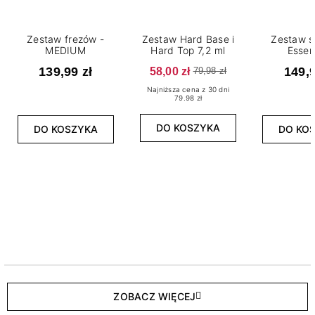
Zestaw frezów -
Zestaw Hard Base i
Zestaw s
MEDIUM
Hard Top 7,2 ml
Essen
139,99 zł
58,00 zł
149,9
79,98 zł
Najniższa cena z 30 dni
79.98 zł
DO KOSZYKA
DO KOSZYKA
DO KO
ZOBACZ WIĘCEJ