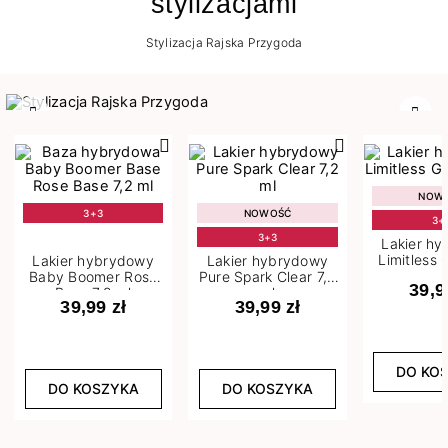
stylizacjami
Stylizacja Rajska Przygoda
Poprzedni
Nast
NOW
3+3
NOWOŚĆ
3+
3+3
Lakier h
Limitless 
Lakier hybrydowy
Lakier hybrydowy
m
Baby Boomer Rose
Pure Spark Clear 7,2
39,9
Base 7,2 ml
ml
39,99 zł
39,99 zł
DO KO
DO KOSZYKA
DO KOSZYKA