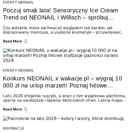
EVENTY NEONAIL
Poczuj smak lata! Sensoryczny Ice Cream
Trend od NEONAIL i Willisch – spróbuj
nowych lodów i odbierz prezent!
Czy jedzenie może zachwycać wyglądem tak bardzo, jak
dopracowany manicure, a ulubione kosmetyki – przywoływać
smak najpiękniejszych wakacyjnych wspomnień? Połączenie
świata beauty i oszałamiających deserów to coś więcej niż
Read More
chwilowa moda. To zaproszenie do celebracji chwili wszystkimi
zmysłami: przez soczysty kolor, aksamitną teksturę,
orzeźwiający zapach i słodki akcent na podniebieniu. Tego lata
NEONAIL łączy siły z marką Willisch, tworząc unikalny projekt
na styku jedzenia i piękna....
EVENTY NEONAIL
Konkurs NEONAIL x wakacje.pl – wygraj 10
000 zł na urlop marzeń! Poznaj hitowe
stylizacje paznokci na lato 2026
Lato 2026 oficjalnie ruszyło, a wraz z nim wyjątkowa platforma,
oparta na swobodzie i łapaniu beztroskich chwil. Letnia mapa
kolorów NEONAIL prowadzi nas przez najpiękniejsze
doświadczenia wakacji – od spontanicznych wyjazdów, przez
Read More
chwile relaksu, tropikalne inspiracje, aż po ekscytujące smaki.
Motywem przewodnim jest eksplorowanie i kolekcjonowanie
letnich momentów. Z tej okazji przygotowaliśmy coś absolutnie
wyjątkowego: wielki konkurs z wakacje.pl oraz dawkę
INSPIRACJE
najgorętszych trendów w...