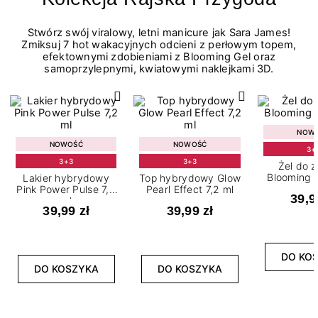
Stwórz swój viralowy, letni manicure jak Sara James!
Zmiksuj 7 hot wakacyjnych odcieni z perłowym topem,
efektownymi zdobieniami z Blooming Gel oraz
samoprzylepnymi, kwiatowymi naklejkami 3D.
NOW
NOWOŚĆ
NOWOŚĆ
3+
3+3
3+3
Żel do 
Blooming G
Lakier hybrydowy
Top hybrydowy Glow
Pink Power Pulse 7,2
Pearl Effect 7,2 ml
39,9
ml
39,99 zł
39,99 zł
DO KO
DO KOSZYKA
DO KOSZYKA