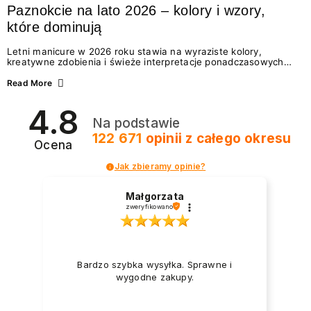
Paznokcie na lato 2026 – kolory i wzory,
które dominują
Letni manicure w 2026 roku stawia na wyraziste kolory,
kreatywne zdobienia i świeże interpretacje ponadczasowych
trendów. Wśród najmodniejszych propozycji nie brakuje
zarówno energetycznych odcieni inspirowanych wakacjami, jak
Read More
i delikatnych wzorów idealnych dla miłośniczek eleganckiej
prostoty. Jakie kolory i stylizacje paznokci będą królować latem
4.8
2026? Znajdź inspirację dla swojego manicure!
Na podstawie
122 671
opinii
z całego okresu
Ocena
Jak zbieramy opinie?
Małgorzata
zweryfikowano
Bardzo szybka wysyłka. Sprawne i
wygodne zakupy.