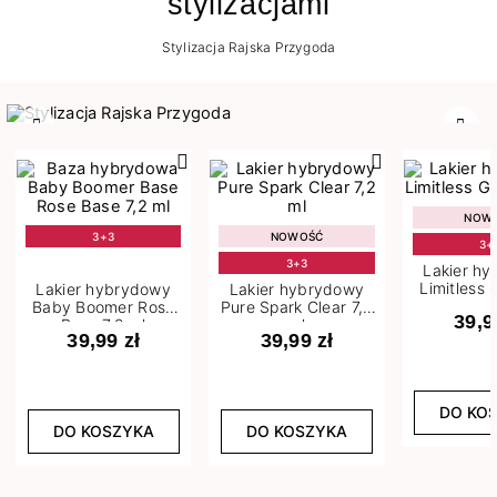
stylizacjami
Stylizacja Rajska Przygoda
Poprzedni
Nast
NOW
3+3
NOWOŚĆ
3+
3+3
Lakier h
Limitless 
Lakier hybrydowy
Lakier hybrydowy
m
Baby Boomer Rose
Pure Spark Clear 7,2
39,9
Base 7,2 ml
ml
39,99 zł
39,99 zł
DO KO
DO KOSZYKA
DO KOSZYKA