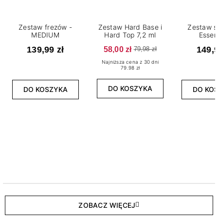
Zestaw frezów -
Zestaw Hard Base i
Zestaw s
MEDIUM
Hard Top 7,2 ml
Essen
139,99 zł
58,00 zł
149,9
79,98 zł
Najniższa cena z 30 dni
79.98 zł
DO KOSZYKA
DO KOSZYKA
DO KO
ZOBACZ WIĘCEJ