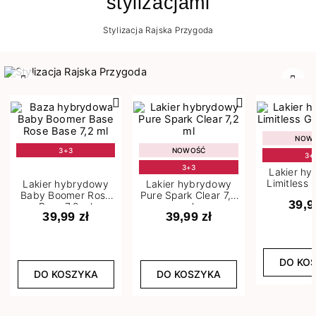
stylizacjami
Stylizacja Rajska Przygoda
Poprzedni
Nast
NOW
3+3
NOWOŚĆ
3+
3+3
Lakier h
Limitless 
Lakier hybrydowy
Lakier hybrydowy
m
Baby Boomer Rose
Pure Spark Clear 7,2
39,9
Base 7,2 ml
ml
39,99 zł
39,99 zł
DO KO
DO KOSZYKA
DO KOSZYKA