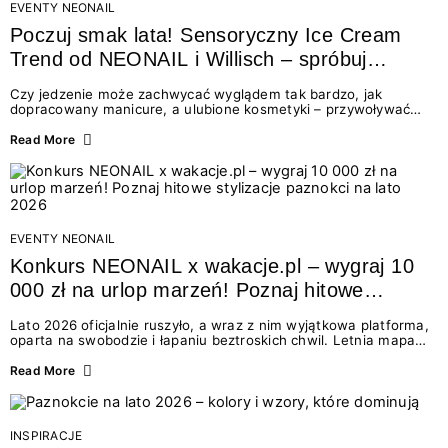
EVENTY NEONAIL
Poczuj smak lata! Sensoryczny Ice Cream
Trend od NEONAIL i Willisch – spróbuj
nowych lodów i odbierz prezent!
Czy jedzenie może zachwycać wyglądem tak bardzo, jak
dopracowany manicure, a ulubione kosmetyki – przywoływać
smak najpiękniejszych wakacyjnych wspomnień? Połączenie
świata beauty i oszałamiających deserów to coś więcej niż
Read More
chwilowa moda. To zaproszenie do celebracji chwili wszystkimi
zmysłami: przez soczysty kolor, aksamitną teksturę,
orzeźwiający zapach i słodki akcent na podniebieniu. Tego lata
NEONAIL łączy siły z marką Willisch, tworząc unikalny projekt
na styku jedzenia i piękna....
EVENTY NEONAIL
Konkurs NEONAIL x wakacje.pl – wygraj 10
000 zł na urlop marzeń! Poznaj hitowe
stylizacje paznokci na lato 2026
Lato 2026 oficjalnie ruszyło, a wraz z nim wyjątkowa platforma,
oparta na swobodzie i łapaniu beztroskich chwil. Letnia mapa
kolorów NEONAIL prowadzi nas przez najpiękniejsze
doświadczenia wakacji – od spontanicznych wyjazdów, przez
Read More
chwile relaksu, tropikalne inspiracje, aż po ekscytujące smaki.
Motywem przewodnim jest eksplorowanie i kolekcjonowanie
letnich momentów. Z tej okazji przygotowaliśmy coś absolutnie
wyjątkowego: wielki konkurs z wakacje.pl oraz dawkę
INSPIRACJE
najgorętszych trendów w...