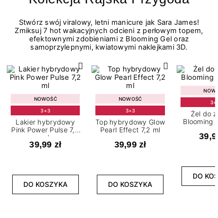
Stwórz swój viralowy, letni manicure jak Sara James!
Zmiksuj 7 hot wakacyjnych odcieni z perłowym topem,
efektownymi zdobieniami z Blooming Gel oraz
samoprzylepnymi, kwiatowymi naklejkami 3D.
NOW
NOWOŚĆ
NOWOŚĆ
3+
3+3
3+3
Żel do 
Blooming G
Lakier hybrydowy
Top hybrydowy Glow
Pink Power Pulse 7,2
Pearl Effect 7,2 ml
39,9
ml
39,99 zł
39,99 zł
DO KO
DO KOSZYKA
DO KOSZYKA