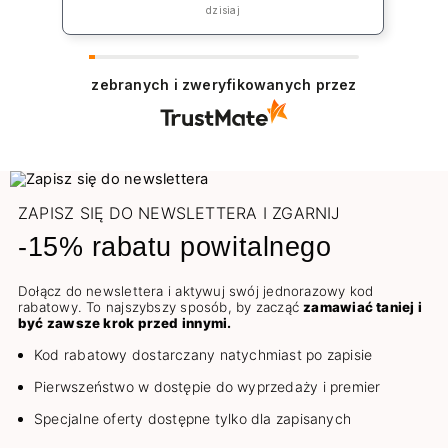
„rekompensatę” jednak koszt np lakieru
dzisiaj
to 39zł plus koszt przesyłki co jest w
żaden sposób niezadowalające.
zebranych i zweryfikowanych przez
ZAPISZ SIĘ DO NEWSLETTERA I ZGARNIJ
-15% rabatu powitalnego
Dołącz do newslettera i aktywuj swój jednorazowy kod
rabatowy. To najszybszy sposób, by zacząć
zamawiać taniej i
być zawsze krok przed innymi.
Kod rabatowy dostarczany natychmiast po zapisie
Pierwszeństwo w dostępie do wyprzedaży i premier
Specjalne oferty dostępne tylko dla zapisanych