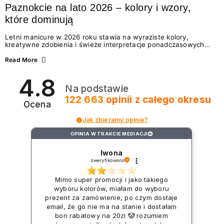
Paznokcie na lato 2026 – kolory i wzory,
które dominują
Letni manicure w 2026 roku stawia na wyraziste kolory,
kreatywne zdobienia i świeże interpretacje ponadczasowych
trendów. Wśród najmodniejszych propozycji nie brakuje
zarówno energetycznych odcieni inspirowanych wakacjami, jak
Read More
i delikatnych wzorów idealnych dla miłośniczek eleganckiej
prostoty. Jakie kolory i stylizacje paznokci będą królować latem
4.8
2026? Znajdź inspirację dla swojego manicure!
Na podstawie
122 663
opinii
z całego okresu
Ocena
Jak zbieramy opinie?
OPINIA W TRAKCIE MEDIACJI
?
Iwona
zweryfikowano
Mimo super promocji i jako takiego
wyboru kolorów, miałam do wyboru
prezent za zamówienie, po czym dostaje
email, że go nie ma na stanie i dostałam
bon rabatowy na 20zl 🤡 rozumiem