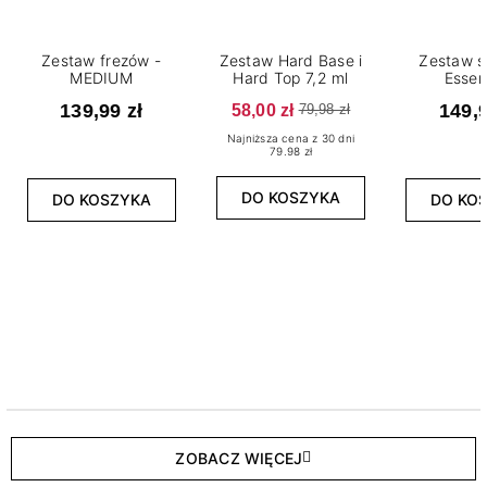
Zestaw frezów -
Zestaw Hard Base i
Zestaw s
MEDIUM
Hard Top 7,2 ml
Essen
139,99 zł
58,00 zł
149,9
79,98 zł
Najniższa cena z 30 dni
79.98 zł
DO KOSZYKA
DO KOSZYKA
DO KO
ZOBACZ WIĘCEJ