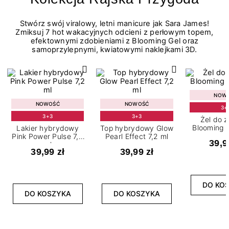
Stwórz swój viralowy, letni manicure jak Sara James!
Zmiksuj 7 hot wakacyjnych odcieni z perłowym topem,
efektownymi zdobieniami z Blooming Gel oraz
samoprzylepnymi, kwiatowymi naklejkami 3D.
NOW
NOWOŚĆ
NOWOŚĆ
3+
3+3
3+3
Żel do 
Blooming G
Lakier hybrydowy
Top hybrydowy Glow
Pink Power Pulse 7,2
Pearl Effect 7,2 ml
39,9
ml
39,99 zł
39,99 zł
DO KO
DO KOSZYKA
DO KOSZYKA