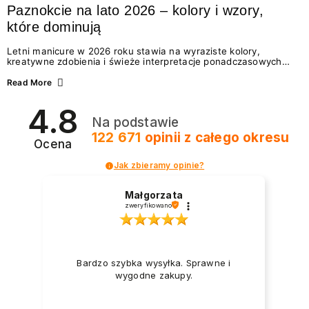
Paznokcie na lato 2026 – kolory i wzory,
które dominują
Letni manicure w 2026 roku stawia na wyraziste kolory,
kreatywne zdobienia i świeże interpretacje ponadczasowych
trendów. Wśród najmodniejszych propozycji nie brakuje
zarówno energetycznych odcieni inspirowanych wakacjami, jak
Read More
i delikatnych wzorów idealnych dla miłośniczek eleganckiej
prostoty. Jakie kolory i stylizacje paznokci będą królować latem
4.8
2026? Znajdź inspirację dla swojego manicure!
Na podstawie
122 671
opinii
z całego okresu
Ocena
Jak zbieramy opinie?
Małgorzata
zweryfikowano
Bardzo szybka wysyłka. Sprawne i
wygodne zakupy.