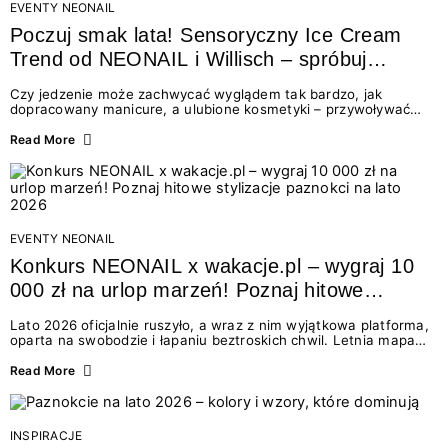
EVENTY NEONAIL
Poczuj smak lata! Sensoryczny Ice Cream
Trend od NEONAIL i Willisch – spróbuj
nowych lodów i odbierz prezent!
Czy jedzenie może zachwycać wyglądem tak bardzo, jak
dopracowany manicure, a ulubione kosmetyki – przywoływać
smak najpiękniejszych wakacyjnych wspomnień? Połączenie
świata beauty i oszałamiających deserów to coś więcej niż
Read More
chwilowa moda. To zaproszenie do celebracji chwili wszystkimi
zmysłami: przez soczysty kolor, aksamitną teksturę,
orzeźwiający zapach i słodki akcent na podniebieniu. Tego lata
NEONAIL łączy siły z marką Willisch, tworząc unikalny projekt
na styku jedzenia i piękna....
EVENTY NEONAIL
Konkurs NEONAIL x wakacje.pl – wygraj 10
000 zł na urlop marzeń! Poznaj hitowe
stylizacje paznokci na lato 2026
Lato 2026 oficjalnie ruszyło, a wraz z nim wyjątkowa platforma,
oparta na swobodzie i łapaniu beztroskich chwil. Letnia mapa
kolorów NEONAIL prowadzi nas przez najpiękniejsze
doświadczenia wakacji – od spontanicznych wyjazdów, przez
Read More
chwile relaksu, tropikalne inspiracje, aż po ekscytujące smaki.
Motywem przewodnim jest eksplorowanie i kolekcjonowanie
letnich momentów. Z tej okazji przygotowaliśmy coś absolutnie
wyjątkowego: wielki konkurs z wakacje.pl oraz dawkę
INSPIRACJE
najgorętszych trendów w...