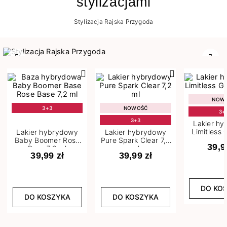
stylizacjami
Stylizacja Rajska Przygoda
Poprzedni
Nast
NOW
3+3
NOWOŚĆ
3+
3+3
Lakier h
Limitless 
Lakier hybrydowy
Lakier hybrydowy
m
Baby Boomer Rose
Pure Spark Clear 7,2
39,9
Base 7,2 ml
ml
39,99 zł
39,99 zł
DO KO
DO KOSZYKA
DO KOSZYKA