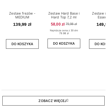
Zestaw frezów -
Zestaw Hard Base i
Zestaw s
MEDIUM
Hard Top 7,2 ml
Essen
139,99 zł
58,00 zł
149,9
79,98 zł
Najniższa cena z 30 dni
79.98 zł
DO KOSZYKA
DO KOSZYKA
DO KO
ZOBACZ WIĘCEJ