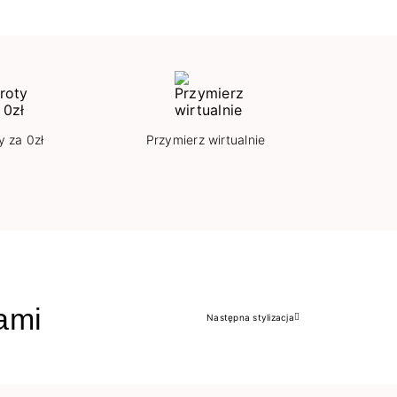
y za 0zł
Przymierz wirtualnie
jami
Następna stylizacja
Następny