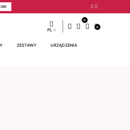
ZAM
Następny
0
0
PL
RY
ZESTAWY
URZĄDZENIA