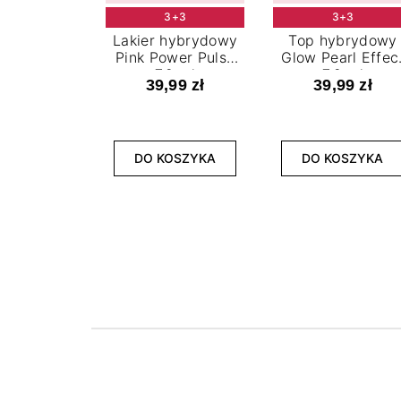
3+3
3+3
Lakier hybrydowy
Top hybrydowy
Pink Power Pulse
Glow Pearl Effec
7,2 ml
7,2 ml
39,99 zł
39,99 zł
DO KOSZYKA
DO KOSZYKA