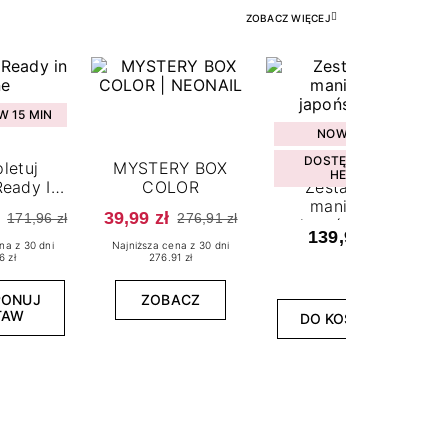
ZOBACZ WIĘCEJ
 15 MIN
NOWOŚĆ
DOSTĘPNY W
letuj
MYSTERY BOX
HEBE
eady In
COLOR
Zestaw do
ne
manicure
39,99 zł
171,96 zł
276,91 zł
japońskiego
139,99 zł
na z 30 dni
Najniższa cena z 30 dni
6 zł
276.91 zł
PONUJ
ZOBACZ
TAW
DO KOSZYKA