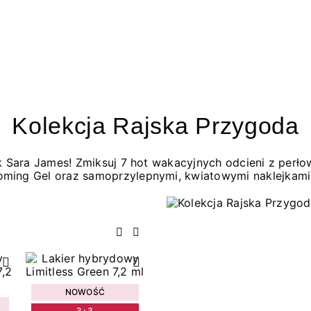
Kolekcja Rajska Przygoda
jak Sara James! Zmiksuj 7 hot wakacyjnych odcieni z per
oming Gel oraz samoprzylepnymi, kwiatowymi naklejkami
Poprzedni
Następny
NOWOŚĆ
3+3