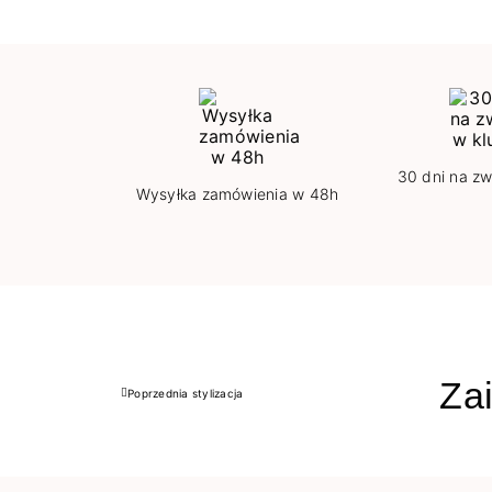
30 dni na zw
Wysyłka zamówienia w 48h
Zai
Poprzednia stylizacja
Poprzedni