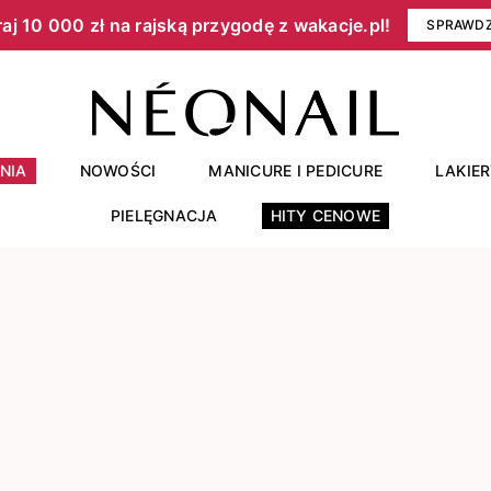
aj 10 000 zł na rajską przygodę z wakacje.pl!​
SPRAWD
NIA
NOWOŚCI
MANICURE I PEDICURE
LAKIE
PIELĘGNACJA
HITY CENOWE