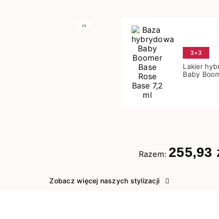
Następny
3+3
Lakier hy
Baby Boom
Base 7,2 m
255,93 
Razem:
Zobacz więcej naszych stylizacji