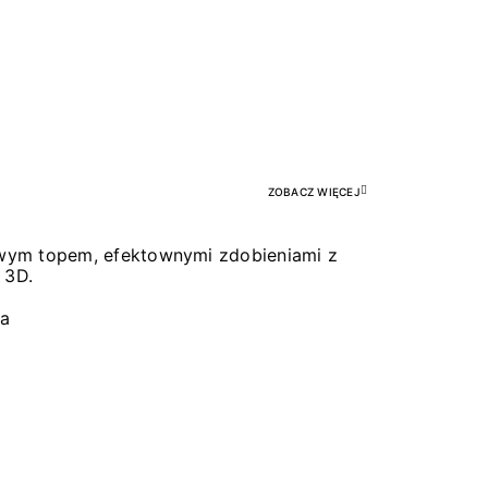
Pr
ZOBACZ WIĘCEJ
łowym topem, efektownymi zdobieniami z
 3D.