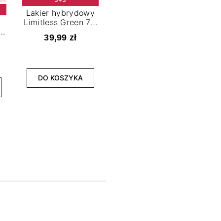
Lakier hybrydowy
Limitless Green 7,2
t
ml
39,99 zł
NOWOŚĆ
3+3
DO KOSZYKA
Lakier hybrydowy
La
Bold Horizon 7,2 ml
Fea
39,99 zł
DO KOSZYKA