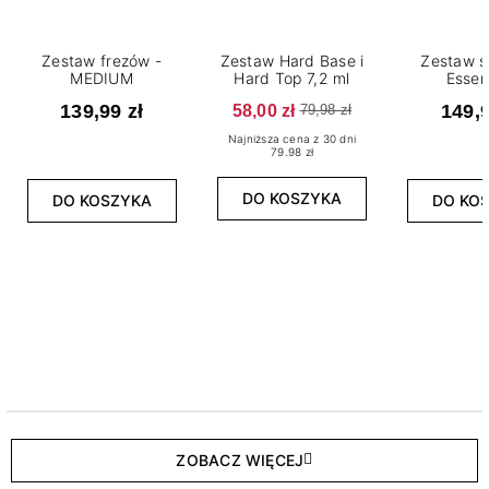
Zestaw frezów -
Zestaw Hard Base i
Zestaw s
MEDIUM
Hard Top 7,2 ml
Essen
139,99 zł
58,00 zł
149,9
79,98 zł
Najniższa cena z 30 dni
79.98 zł
DO KOSZYKA
DO KOSZYKA
DO KO
ZOBACZ WIĘCEJ