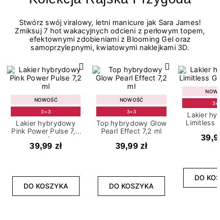
Stwórz swój viralowy, letni manicure jak Sara James!
Zmiksuj 7 hot wakacyjnych odcieni z perłowym topem,
efektownymi zdobieniami z Blooming Gel oraz
samoprzylepnymi, kwiatowymi naklejkami 3D.
NOW
NOWOŚĆ
NOWOŚĆ
3+
3+3
3+3
Lakier h
Limitless 
Lakier hybrydowy
Top hybrydowy Glow
m
Pink Power Pulse 7,2
Pearl Effect 7,2 ml
39,9
ml
39,99 zł
39,99 zł
DO KO
DO KOSZYKA
DO KOSZYKA