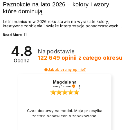
Paznokcie na lato 2026 – kolory i wzory,
które dominują
Letni manicure w 2026 roku stawia na wyraziste kolory,
kreatywne zdobienia i świeże interpretacje ponadczasowych
trendów. Wśród najmodniejszych propozycji nie brakuje
zarówno energetycznych odcieni inspirowanych wakacjami, jak
Read More
i delikatnych wzorów idealnych dla miłośniczek eleganckiej
prostoty. Jakie kolory i stylizacje paznokci będą królować latem
4.8
2026? Znajdź inspirację dla swojego manicure!
Na podstawie
122 649
opinii
z całego okresu
Ocena
Jak zbieramy opinie?
Magdalena
zweryfikowano
Czas dostawy na medal. Moja przesyłka
została odpowiednio zapakowana.