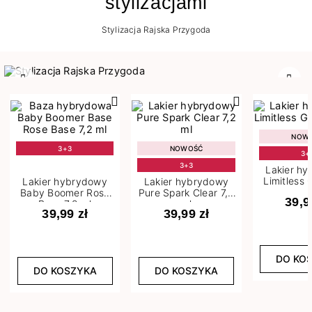
stylizacjami
Stylizacja Rajska Przygoda
Poprzedni
Nast
NOW
3+3
NOWOŚĆ
3+
3+3
Lakier h
Limitless 
Lakier hybrydowy
Lakier hybrydowy
m
Baby Boomer Rose
Pure Spark Clear 7,2
39,9
Base 7,2 ml
ml
39,99 zł
39,99 zł
DO KO
DO KOSZYKA
DO KOSZYKA