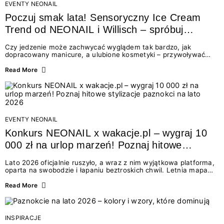
EVENTY NEONAIL
Poczuj smak lata! Sensoryczny Ice Cream
Trend od NEONAIL i Willisch – spróbuj
nowych lodów i odbierz prezent!
Czy jedzenie może zachwycać wyglądem tak bardzo, jak
dopracowany manicure, a ulubione kosmetyki – przywoływać
smak najpiękniejszych wakacyjnych wspomnień? Połączenie
świata beauty i oszałamiających deserów to coś więcej niż
Read More
chwilowa moda. To zaproszenie do celebracji chwili wszystkimi
zmysłami: przez soczysty kolor, aksamitną teksturę,
orzeźwiający zapach i słodki akcent na podniebieniu. Tego lata
NEONAIL łączy siły z marką Willisch, tworząc unikalny projekt
na styku jedzenia i piękna....
EVENTY NEONAIL
Konkurs NEONAIL x wakacje.pl – wygraj 10
000 zł na urlop marzeń! Poznaj hitowe
stylizacje paznokci na lato 2026
Lato 2026 oficjalnie ruszyło, a wraz z nim wyjątkowa platforma,
oparta na swobodzie i łapaniu beztroskich chwil. Letnia mapa
kolorów NEONAIL prowadzi nas przez najpiękniejsze
doświadczenia wakacji – od spontanicznych wyjazdów, przez
Read More
chwile relaksu, tropikalne inspiracje, aż po ekscytujące smaki.
Motywem przewodnim jest eksplorowanie i kolekcjonowanie
letnich momentów. Z tej okazji przygotowaliśmy coś absolutnie
wyjątkowego: wielki konkurs z wakacje.pl oraz dawkę
INSPIRACJE
najgorętszych trendów w...