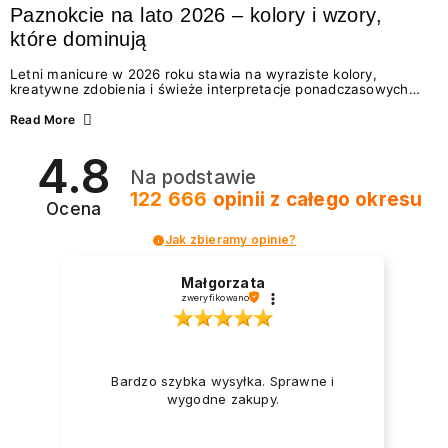
Paznokcie na lato 2026 – kolory i wzory,
które dominują
Letni manicure w 2026 roku stawia na wyraziste kolory,
kreatywne zdobienia i świeże interpretacje ponadczasowych
trendów. Wśród najmodniejszych propozycji nie brakuje
zarówno energetycznych odcieni inspirowanych wakacjami, jak
Read More
i delikatnych wzorów idealnych dla miłośniczek eleganckiej
prostoty. Jakie kolory i stylizacje paznokci będą królować latem
4.8
2026? Znajdź inspirację dla swojego manicure!
Na podstawie
122 666
opinii
z całego okresu
Ocena
Jak zbieramy opinie?
Małgorzata
zweryfikowano
Bardzo szybka wysyłka. Sprawne i
wygodne zakupy.