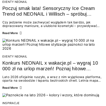
EVENTY NEONAIL
Poczuj smak lata! Sensoryczny Ice Cream
Trend od NEONAIL i Willisch – spróbuj
nowych lodów i odbierz prezent!
Czy jedzenie może zachwycać wyglądem tak bardzo, jak
dopracowany manicure, a ulubione kosmetyki – przywoływać
smak najpiękniejszych wakacyjnych wspomnień? Połączenie
świata beauty i oszałamiających deserów to coś więcej niż
Read More
chwilowa moda. To zaproszenie do celebracji chwili wszystkimi
zmysłami: przez soczysty kolor, aksamitną teksturę,
orzeźwiający zapach i słodki akcent na podniebieniu. Tego lata
NEONAIL łączy siły z marką Willisch, tworząc unikalny projekt
na styku jedzenia i piękna....
EVENTY NEONAIL
Konkurs NEONAIL x wakacje.pl – wygraj 10
000 zł na urlop marzeń! Poznaj hitowe
stylizacje paznokci na lato 2026
Lato 2026 oficjalnie ruszyło, a wraz z nim wyjątkowa platforma,
oparta na swobodzie i łapaniu beztroskich chwil. Letnia mapa
kolorów NEONAIL prowadzi nas przez najpiękniejsze
doświadczenia wakacji – od spontanicznych wyjazdów, przez
Read More
chwile relaksu, tropikalne inspiracje, aż po ekscytujące smaki.
Motywem przewodnim jest eksplorowanie i kolekcjonowanie
letnich momentów. Z tej okazji przygotowaliśmy coś absolutnie
wyjątkowego: wielki konkurs z wakacje.pl oraz dawkę
INSPIRACJE
najgorętszych trendów w...