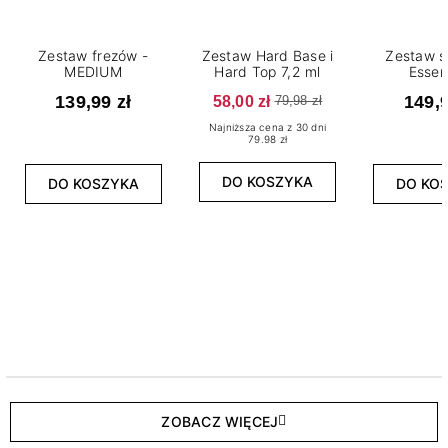
Zestaw frezów -
Zestaw Hard Base i
Zestaw s
MEDIUM
Hard Top 7,2 ml
Essen
139,99 zł
58,00 zł
149,9
79,98 zł
Najniższa cena z 30 dni
79.98 zł
DO KOSZYKA
DO KOSZYKA
DO KO
ZOBACZ WIĘCEJ