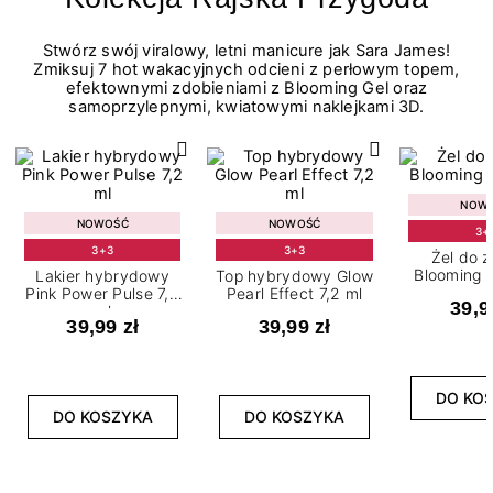
Stwórz swój viralowy, letni manicure jak Sara James!
Zmiksuj 7 hot wakacyjnych odcieni z perłowym topem,
efektownymi zdobieniami z Blooming Gel oraz
samoprzylepnymi, kwiatowymi naklejkami 3D.
NOW
NOWOŚĆ
NOWOŚĆ
3+
3+3
3+3
Żel do 
Blooming G
Lakier hybrydowy
Top hybrydowy Glow
Pink Power Pulse 7,2
Pearl Effect 7,2 ml
39,9
ml
39,99 zł
39,99 zł
DO KO
DO KOSZYKA
DO KOSZYKA