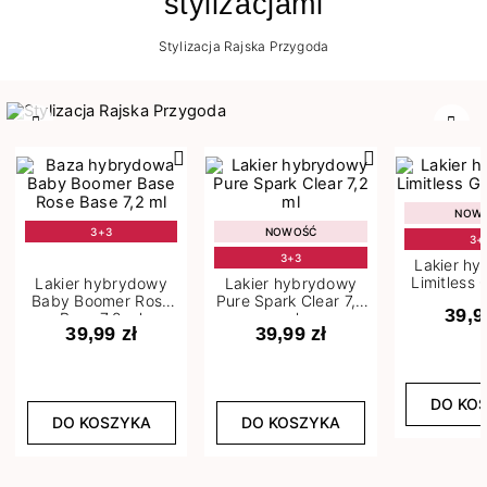
stylizacjami
Stylizacja Rajska Przygoda
Poprzedni
Nast
NOW
3+3
NOWOŚĆ
3+
3+3
Lakier h
Limitless 
Lakier hybrydowy
Lakier hybrydowy
m
Baby Boomer Rose
Pure Spark Clear 7,2
39,9
Base 7,2 ml
ml
39,99 zł
39,99 zł
DO KO
DO KOSZYKA
DO KOSZYKA