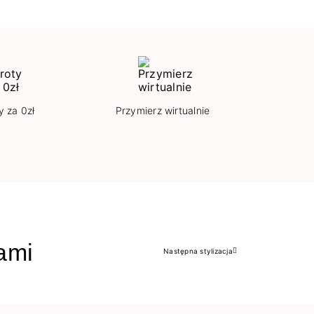
y za 0zł
Przymierz wirtualnie
jami
Następna stylizacja
Następny