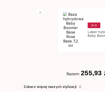
Następny
3+3
Lakier hy
Baby Boom
Base 7,2 m
255,93 
Razem:
Zobacz więcej naszych stylizacji