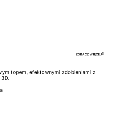
Pr
ZOBACZ WIĘCEJ
łowym topem, efektownymi zdobieniami z
 3D.