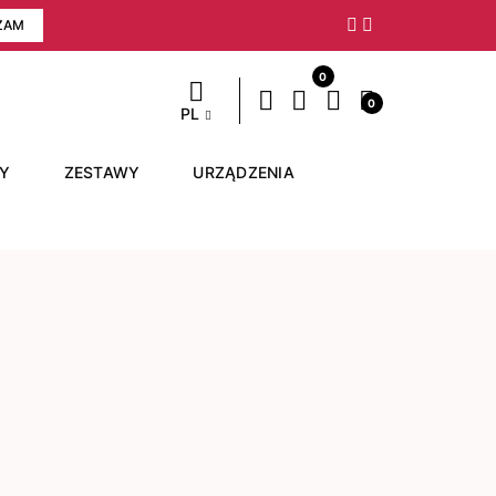
ZAM
Następny
0
0
PL
RY
ZESTAWY
URZĄDZENIA