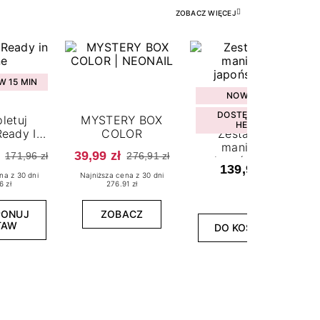
ZOBACZ WIĘCEJ
 15 MIN
NOWOŚĆ
DOSTĘPNY W
letuj
MYSTERY BOX
HEBE
eady In
COLOR
Zestaw do
ne
manicure
39,99 zł
171,96 zł
276,91 zł
japońskiego
139,99 zł
na z 30 dni
Najniższa cena z 30 dni
6 zł
276.91 zł
PONUJ
ZOBACZ
TAW
DO KOSZYKA