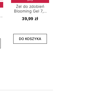
Żel do zdobień
Blooming Gel 7,2
t
ml
39,99 zł
NOWOŚĆ
3+3
DO KOSZYKA
Lakier hybrydowy
La
Limitless Green 7,2
Bol
ml
39,99 zł
DO KOSZYKA