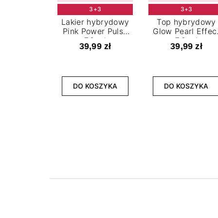
3+3
3+3
Lakier hybrydowy
Top hybrydowy
Pink Power Pulse
Glow Pearl Effec
7,2 ml
7,2 ml
39,99 zł
39,99 zł
DO KOSZYKA
DO KOSZYKA