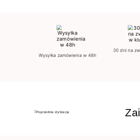
30 dni na zw
Wysyłka zamówienia w 48h
Zai
Poprzednia stylizacja
Poprzedni