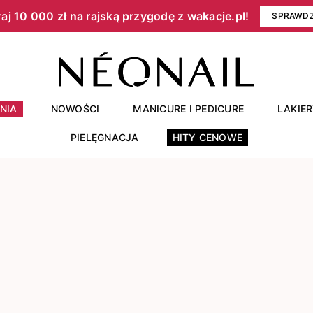
aj 10 000 zł na rajską przygodę z wakacje.pl!​
SPRAWD
NIA
NOWOŚCI
MANICURE I PEDICURE
LAKIE
PIELĘGNACJA
HITY CENOWE