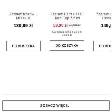
Zestaw frezów -
Zestaw Hard Base i
Zestaw s
MEDIUM
Hard Top 7,2 ml
Essen
139,99 zł
58,00 zł
149,9
79,98 zł
Najniższa cena z 30 dni
79.98 zł
DO KOSZYKA
DO KOSZYKA
DO KO
ZOBACZ WIĘCEJ