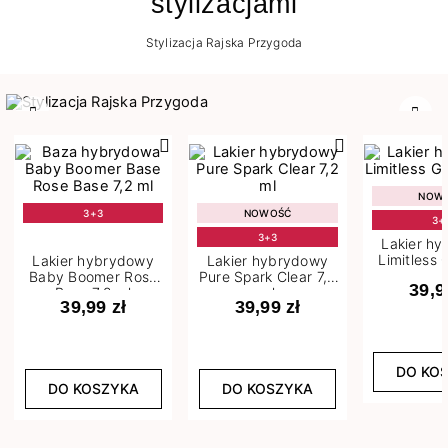
stylizacjami
Stylizacja Rajska Przygoda
Poprzedni
Nast
NOW
3+3
NOWOŚĆ
3+
3+3
Lakier h
Limitless 
Lakier hybrydowy
Lakier hybrydowy
m
Baby Boomer Rose
Pure Spark Clear 7,2
39,9
Base 7,2 ml
ml
39,99 zł
39,99 zł
DO KO
DO KOSZYKA
DO KOSZYKA