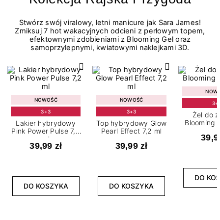
Stwórz swój viralowy, letni manicure jak Sara James!
Zmiksuj 7 hot wakacyjnych odcieni z perłowym topem,
efektownymi zdobieniami z Blooming Gel oraz
samoprzylepnymi, kwiatowymi naklejkami 3D.
NOW
NOWOŚĆ
NOWOŚĆ
3+
3+3
3+3
Żel do 
Blooming G
Lakier hybrydowy
Top hybrydowy Glow
Pink Power Pulse 7,2
Pearl Effect 7,2 ml
39,9
ml
39,99 zł
39,99 zł
DO KO
DO KOSZYKA
DO KOSZYKA