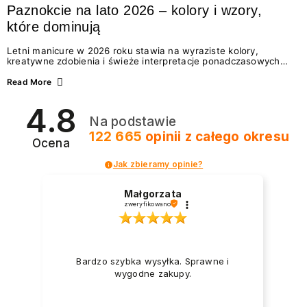
Paznokcie na lato 2026 – kolory i wzory,
które dominują
Letni manicure w 2026 roku stawia na wyraziste kolory,
kreatywne zdobienia i świeże interpretacje ponadczasowych
trendów. Wśród najmodniejszych propozycji nie brakuje
zarówno energetycznych odcieni inspirowanych wakacjami, jak
Read More
i delikatnych wzorów idealnych dla miłośniczek eleganckiej
prostoty. Jakie kolory i stylizacje paznokci będą królować latem
4.8
2026? Znajdź inspirację dla swojego manicure!
Na podstawie
122 665
opinii
z całego okresu
Ocena
Jak zbieramy opinie?
Małgorzata
zweryfikowano
Bardzo szybka wysyłka. Sprawne i
wygodne zakupy.