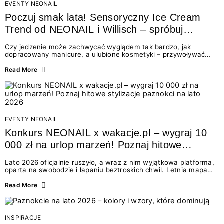
EVENTY NEONAIL
Poczuj smak lata! Sensoryczny Ice Cream
Trend od NEONAIL i Willisch – spróbuj
nowych lodów i odbierz prezent!
Czy jedzenie może zachwycać wyglądem tak bardzo, jak
dopracowany manicure, a ulubione kosmetyki – przywoływać
smak najpiękniejszych wakacyjnych wspomnień? Połączenie
świata beauty i oszałamiających deserów to coś więcej niż
Read More
chwilowa moda. To zaproszenie do celebracji chwili wszystkimi
zmysłami: przez soczysty kolor, aksamitną teksturę,
orzeźwiający zapach i słodki akcent na podniebieniu. Tego lata
NEONAIL łączy siły z marką Willisch, tworząc unikalny projekt
na styku jedzenia i piękna....
EVENTY NEONAIL
Konkurs NEONAIL x wakacje.pl – wygraj 10
000 zł na urlop marzeń! Poznaj hitowe
stylizacje paznokci na lato 2026
Lato 2026 oficjalnie ruszyło, a wraz z nim wyjątkowa platforma,
oparta na swobodzie i łapaniu beztroskich chwil. Letnia mapa
kolorów NEONAIL prowadzi nas przez najpiękniejsze
doświadczenia wakacji – od spontanicznych wyjazdów, przez
Read More
chwile relaksu, tropikalne inspiracje, aż po ekscytujące smaki.
Motywem przewodnim jest eksplorowanie i kolekcjonowanie
letnich momentów. Z tej okazji przygotowaliśmy coś absolutnie
wyjątkowego: wielki konkurs z wakacje.pl oraz dawkę
INSPIRACJE
najgorętszych trendów w...