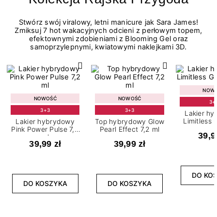
Stwórz swój viralowy, letni manicure jak Sara James!
Zmiksuj 7 hot wakacyjnych odcieni z perłowym topem,
efektownymi zdobieniami z Blooming Gel oraz
samoprzylepnymi, kwiatowymi naklejkami 3D.
NOW
NOWOŚĆ
NOWOŚĆ
3+
3+3
3+3
Lakier h
Limitless 
Lakier hybrydowy
Top hybrydowy Glow
m
Pink Power Pulse 7,2
Pearl Effect 7,2 ml
39,9
ml
39,99 zł
39,99 zł
DO KO
DO KOSZYKA
DO KOSZYKA