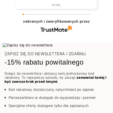
została zrealizowana ekspresowo.
dzisiaj
Polecam wszystkim zainteresowanym.
zebranych i zweryfikowanych przez
ZAPISZ SIĘ DO NEWSLETTERA I ZGARNIJ
-15% rabatu powitalnego
Dołącz do newslettera i aktywuj swój jednorazowy kod
rabatowy. To najszybszy sposób, by zacząć
zamawiać taniej i
być zawsze krok przed innymi.
Kod rabatowy dostarczany natychmiast po zapisie
Pierwszeństwo w dostępie do wyprzedaży i premier
Specjalne oferty dostępne tylko dla zapisanych