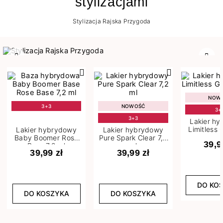
stylizacjami
Stylizacja Rajska Przygoda
Poprzedni
Nast
NOW
3+3
NOWOŚĆ
3+
3+3
Lakier h
Limitless 
Lakier hybrydowy
Lakier hybrydowy
m
Baby Boomer Rose
Pure Spark Clear 7,2
39,9
Base 7,2 ml
ml
39,99 zł
39,99 zł
DO KO
DO KOSZYKA
DO KOSZYKA