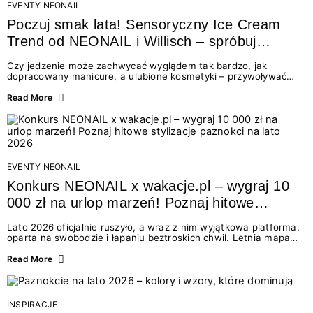
EVENTY NEONAIL
Poczuj smak lata! Sensoryczny Ice Cream
Trend od NEONAIL i Willisch – spróbuj
nowych lodów i odbierz prezent!
Czy jedzenie może zachwycać wyglądem tak bardzo, jak
dopracowany manicure, a ulubione kosmetyki – przywoływać
smak najpiękniejszych wakacyjnych wspomnień? Połączenie
świata beauty i oszałamiających deserów to coś więcej niż
Read More
chwilowa moda. To zaproszenie do celebracji chwili wszystkimi
zmysłami: przez soczysty kolor, aksamitną teksturę,
orzeźwiający zapach i słodki akcent na podniebieniu. Tego lata
NEONAIL łączy siły z marką Willisch, tworząc unikalny projekt
na styku jedzenia i piękna....
EVENTY NEONAIL
Konkurs NEONAIL x wakacje.pl – wygraj 10
000 zł na urlop marzeń! Poznaj hitowe
stylizacje paznokci na lato 2026
Lato 2026 oficjalnie ruszyło, a wraz z nim wyjątkowa platforma,
oparta na swobodzie i łapaniu beztroskich chwil. Letnia mapa
kolorów NEONAIL prowadzi nas przez najpiękniejsze
doświadczenia wakacji – od spontanicznych wyjazdów, przez
Read More
chwile relaksu, tropikalne inspiracje, aż po ekscytujące smaki.
Motywem przewodnim jest eksplorowanie i kolekcjonowanie
letnich momentów. Z tej okazji przygotowaliśmy coś absolutnie
wyjątkowego: wielki konkurs z wakacje.pl oraz dawkę
INSPIRACJE
najgorętszych trendów w...