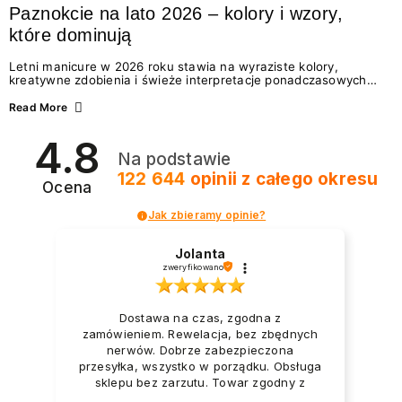
Paznokcie na lato 2026 – kolory i wzory,
które dominują
Letni manicure w 2026 roku stawia na wyraziste kolory,
kreatywne zdobienia i świeże interpretacje ponadczasowych
trendów. Wśród najmodniejszych propozycji nie brakuje
zarówno energetycznych odcieni inspirowanych wakacjami, jak
Read More
i delikatnych wzorów idealnych dla miłośniczek eleganckiej
prostoty. Jakie kolory i stylizacje paznokci będą królować latem
4.8
2026? Znajdź inspirację dla swojego manicure!
Na podstawie
122 644
opinii
z całego okresu
Ocena
Jak zbieramy opinie?
Jolanta
zweryfikowano
Dostawa na czas, zgodna z
zamówieniem. Rewelacja, bez zbędnych
nerwów. Dobrze zabezpieczona
przesyłka, wszystko w porządku. Obsługa
sklepu bez zarzutu. Towar zgodny z
opisem i zapotrzebowaniem. Przesyłka