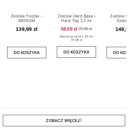
Zestaw frezów -
Zestaw Hard Base i
Zestaw s
MEDIUM
Hard Top 7,2 ml
Essen
139,99 zł
58,00 zł
149,9
79,98 zł
Najniższa cena z 30 dni
79.98 zł
DO KOSZYKA
DO KOSZYKA
DO KO
ZOBACZ WIĘCEJ