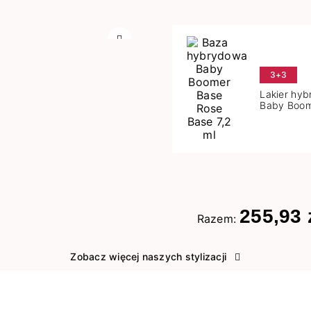
Następny
3+3
Lakier hy
Baby Boom
Base 7,2 m
255,93 
Razem:
Zobacz więcej naszych stylizacji