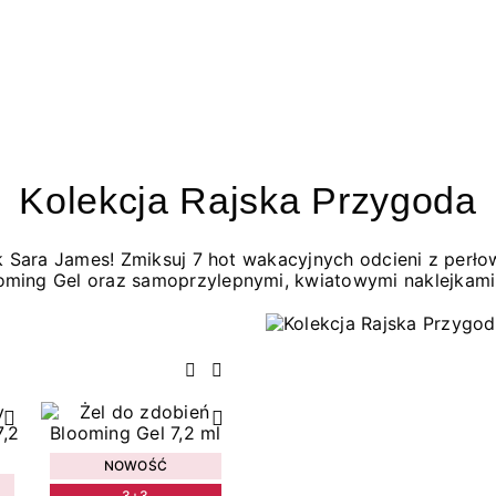
Kolekcja Rajska Przygoda
jak Sara James! Zmiksuj 7 hot wakacyjnych odcieni z per
oming Gel oraz samoprzylepnymi, kwiatowymi naklejkami
Poprzedni
Następny
NOWOŚĆ
3+3