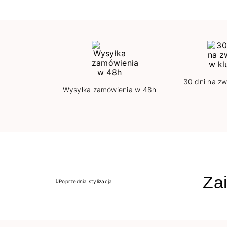
30 dni na zw
Wysyłka zamówienia w 48h
Zai
Poprzednia stylizacja
Poprzedni