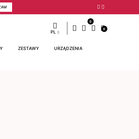
ZAM
Następny
0
0
PL
RY
ZESTAWY
URZĄDZENIA