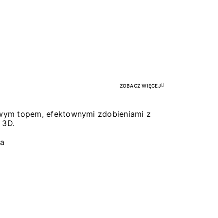
Pr
ZOBACZ WIĘCEJ
łowym topem, efektownymi zdobieniami z
 3D.