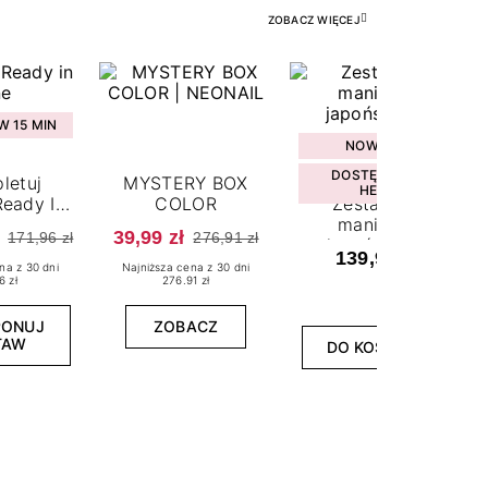
ZOBACZ WIĘCEJ
 15 MIN
NOWOŚĆ
DOSTĘPNY W
letuj
MYSTERY BOX
HEBE
eady In
COLOR
Zestaw do
ne
manicure
39,99 zł
171,96 zł
276,91 zł
japońskiego
139,99 zł
na z 30 dni
Najniższa cena z 30 dni
6 zł
276.91 zł
PONUJ
ZOBACZ
TAW
DO KOSZYKA