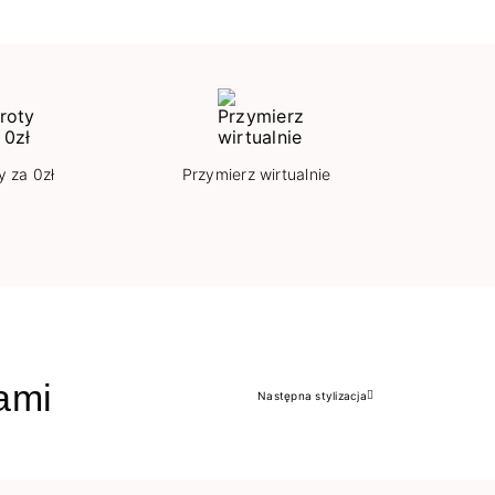
y za 0zł
Przymierz wirtualnie
jami
Następna stylizacja
Następny