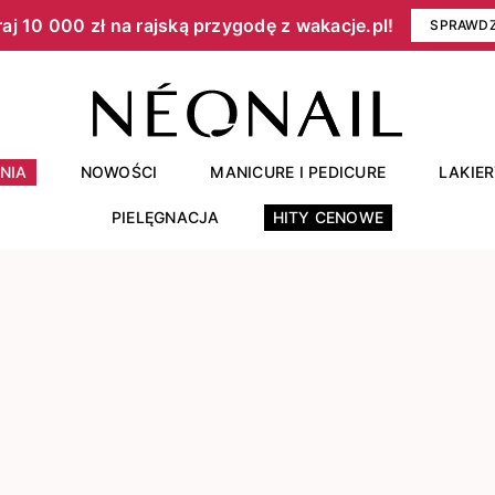
aj 10 000 zł na rajską przygodę z wakacje.pl!​
SPRAWD
NIA
NOWOŚCI
MANICURE I PEDICURE
LAKIE
PIELĘGNACJA
HITY CENOWE