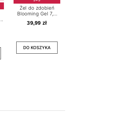
Żel do zdobień
Blooming Gel 7,2
t
ml
39,99 zł
NOWOŚĆ
3+3
DO KOSZYKA
Lakier hybrydowy
La
Limitless Green 7,2
Bol
ml
39,99 zł
DO KOSZYKA