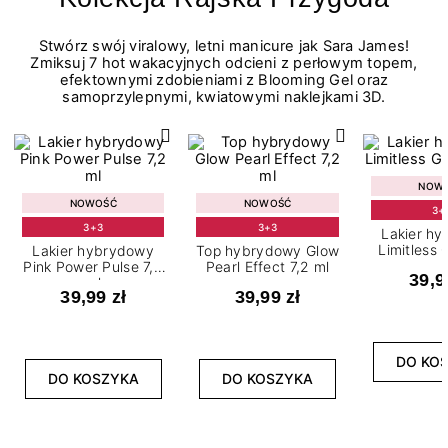
Stwórz swój viralowy, letni manicure jak Sara James!
Zmiksuj 7 hot wakacyjnych odcieni z perłowym topem,
efektownymi zdobieniami z Blooming Gel oraz
samoprzylepnymi, kwiatowymi naklejkami 3D.
NOW
NOWOŚĆ
NOWOŚĆ
3+
3+3
3+3
Lakier h
Limitless 
Lakier hybrydowy
Top hybrydowy Glow
m
Pink Power Pulse 7,2
Pearl Effect 7,2 ml
39,9
ml
39,99 zł
39,99 zł
DO KO
DO KOSZYKA
DO KOSZYKA