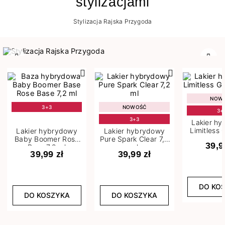
stylizacjami
Stylizacja Rajska Przygoda
Poprzedni
Nast
NOW
3+3
NOWOŚĆ
3+
3+3
Lakier h
Limitless 
Lakier hybrydowy
Lakier hybrydowy
m
Baby Boomer Rose
Pure Spark Clear 7,2
39,9
Base 7,2 ml
ml
39,99 zł
39,99 zł
DO KO
DO KOSZYKA
DO KOSZYKA