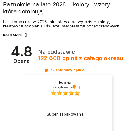
Paznokcie na lato 2026 – kolory i wzory,
które dominują
Letni manicure w 2026 roku stawia na wyraziste kolory,
kreatywne zdobienia i świeże interpretacje ponadczasowych
trendów. Wśród najmodniejszych propozycji nie brakuje
zarówno energetycznych odcieni inspirowanych wakacjami, jak
Read More
i delikatnych wzorów idealnych dla miłośniczek eleganckiej
prostoty. Jakie kolory i stylizacje paznokci będą królować latem
4.8
2026? Znajdź inspirację dla swojego manicure!
Na podstawie
122 608
opinii
z całego okresu
Ocena
Jak zbieramy opinie?
Iwona
zweryfikowano
Super zapakowane