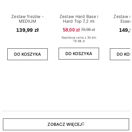
Zestaw frezów -
Zestaw Hard Base i
Zestaw s
MEDIUM
Hard Top 7,2 ml
Essen
139,99 zł
58,00 zł
149,9
79,98 zł
Najniższa cena z 30 dni
79.98 zł
DO KOSZYKA
DO KOSZYKA
DO KO
ZOBACZ WIĘCEJ