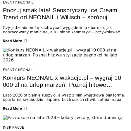
EVENTY NEONAIL
Poczuj smak lata! Sensoryczny Ice Cream
Trend od NEONAIL i Willisch – spróbuj
nowych lodów i odbierz prezent!
Czy jedzenie może zachwycać wyglądem tak bardzo, jak
dopracowany manicure, a ulubione kosmetyki – przywoływać
smak najpiękniejszych wakacyjnych wspomnień? Połączenie
świata beauty i oszałamiających deserów to coś więcej niż
Read More
chwilowa moda. To zaproszenie do celebracji chwili wszystkimi
zmysłami: przez soczysty kolor, aksamitną teksturę,
orzeźwiający zapach i słodki akcent na podniebieniu. Tego lata
NEONAIL łączy siły z marką Willisch, tworząc unikalny projekt
na styku jedzenia i piękna....
EVENTY NEONAIL
Konkurs NEONAIL x wakacje.pl – wygraj 10
000 zł na urlop marzeń! Poznaj hitowe
stylizacje paznokci na lato 2026
Lato 2026 oficjalnie ruszyło, a wraz z nim wyjątkowa platforma,
oparta na swobodzie i łapaniu beztroskich chwil. Letnia mapa
kolorów NEONAIL prowadzi nas przez najpiękniejsze
doświadczenia wakacji – od spontanicznych wyjazdów, przez
Read More
chwile relaksu, tropikalne inspiracje, aż po ekscytujące smaki.
Motywem przewodnim jest eksplorowanie i kolekcjonowanie
letnich momentów. Z tej okazji przygotowaliśmy coś absolutnie
wyjątkowego: wielki konkurs z wakacje.pl oraz dawkę
INSPIRACJE
najgorętszych trendów w...