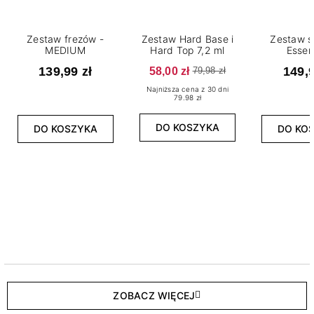
Zestaw frezów -
Zestaw Hard Base i
Zestaw s
MEDIUM
Hard Top 7,2 ml
Essen
139,99 zł
58,00 zł
149,9
79,98 zł
Najniższa cena z 30 dni
79.98 zł
DO KOSZYKA
DO KOSZYKA
DO KO
ZOBACZ WIĘCEJ