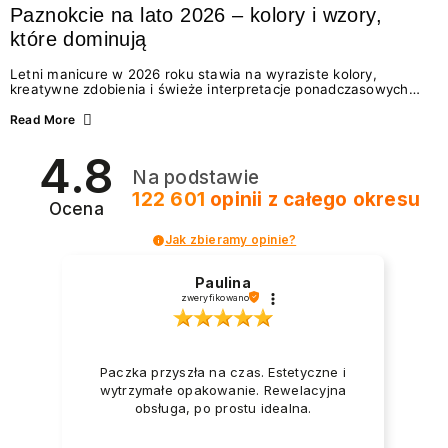
Paznokcie na lato 2026 – kolory i wzory,
które dominują
Letni manicure w 2026 roku stawia na wyraziste kolory,
kreatywne zdobienia i świeże interpretacje ponadczasowych
trendów. Wśród najmodniejszych propozycji nie brakuje
zarówno energetycznych odcieni inspirowanych wakacjami, jak
Read More
i delikatnych wzorów idealnych dla miłośniczek eleganckiej
prostoty. Jakie kolory i stylizacje paznokci będą królować latem
4.8
2026? Znajdź inspirację dla swojego manicure!
Na podstawie
122 601
opinii
z całego okresu
Ocena
Jak zbieramy opinie?
Paulina
zweryfikowano
Paczka przyszła na czas. Estetyczne i
wytrzymałe opakowanie. Rewelacyjna
obsługa, po prostu idealna.