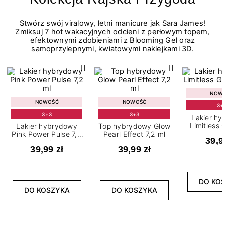
Stwórz swój viralowy, letni manicure jak Sara James!
Zmiksuj 7 hot wakacyjnych odcieni z perłowym topem,
efektownymi zdobieniami z Blooming Gel oraz
samoprzylepnymi, kwiatowymi naklejkami 3D.
NOW
NOWOŚĆ
NOWOŚĆ
3+
3+3
3+3
Lakier h
Limitless 
Lakier hybrydowy
Top hybrydowy Glow
m
Pink Power Pulse 7,2
Pearl Effect 7,2 ml
39,9
ml
39,99 zł
39,99 zł
DO KO
DO KOSZYKA
DO KOSZYKA