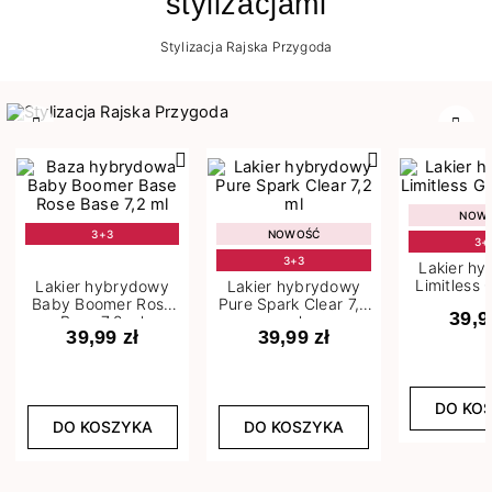
stylizacjami
Stylizacja Rajska Przygoda
Poprzedni
Nast
NOW
3+3
NOWOŚĆ
3+
3+3
Lakier h
Limitless 
Lakier hybrydowy
Lakier hybrydowy
m
Baby Boomer Rose
Pure Spark Clear 7,2
39,9
Base 7,2 ml
ml
39,99 zł
39,99 zł
DO KO
DO KOSZYKA
DO KOSZYKA