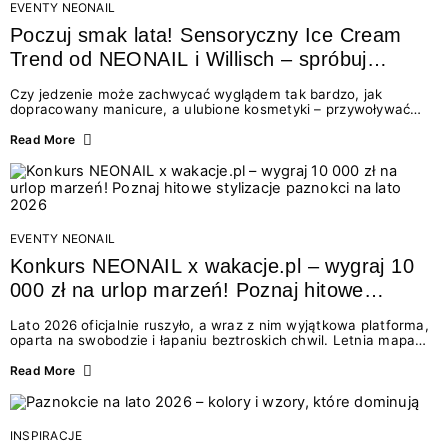
EVENTY NEONAIL
Poczuj smak lata! Sensoryczny Ice Cream
Trend od NEONAIL i Willisch – spróbuj
nowych lodów i odbierz prezent!
Czy jedzenie może zachwycać wyglądem tak bardzo, jak
dopracowany manicure, a ulubione kosmetyki – przywoływać
smak najpiękniejszych wakacyjnych wspomnień? Połączenie
świata beauty i oszałamiających deserów to coś więcej niż
Read More
chwilowa moda. To zaproszenie do celebracji chwili wszystkimi
zmysłami: przez soczysty kolor, aksamitną teksturę,
orzeźwiający zapach i słodki akcent na podniebieniu. Tego lata
NEONAIL łączy siły z marką Willisch, tworząc unikalny projekt
na styku jedzenia i piękna....
EVENTY NEONAIL
Konkurs NEONAIL x wakacje.pl – wygraj 10
000 zł na urlop marzeń! Poznaj hitowe
stylizacje paznokci na lato 2026
Lato 2026 oficjalnie ruszyło, a wraz z nim wyjątkowa platforma,
oparta na swobodzie i łapaniu beztroskich chwil. Letnia mapa
kolorów NEONAIL prowadzi nas przez najpiękniejsze
doświadczenia wakacji – od spontanicznych wyjazdów, przez
Read More
chwile relaksu, tropikalne inspiracje, aż po ekscytujące smaki.
Motywem przewodnim jest eksplorowanie i kolekcjonowanie
letnich momentów. Z tej okazji przygotowaliśmy coś absolutnie
wyjątkowego: wielki konkurs z wakacje.pl oraz dawkę
INSPIRACJE
najgorętszych trendów w...