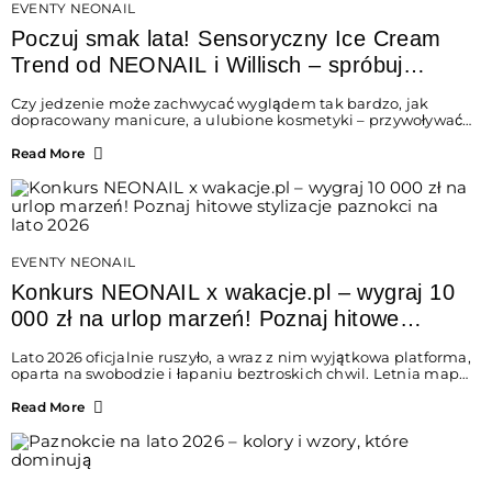
EVENTY NEONAIL
Poczuj smak lata! Sensoryczny Ice Cream
Trend od NEONAIL i Willisch – spróbuj
nowych lodów i odbierz prezent!
Czy jedzenie może zachwycać wyglądem tak bardzo, jak
dopracowany manicure, a ulubione kosmetyki – przywoływać
smak najpiękniejszych wakacyjnych wspomnień? Połączenie
świata beauty i oszałamiających deserów to coś więcej niż
Read More
chwilowa moda. To zaproszenie do celebracji chwili
wszystkimi zmysłami: przez soczysty kolor, aksamitną
teksturę, orzeźwiający zapach i słodki akcent na
podniebieniu. Tego lata NEONAIL łączy siły z marką Willisch,
tworząc unikalny projekt na styku jedzenia i piękna....
EVENTY NEONAIL
Konkurs NEONAIL x wakacje.pl – wygraj 10
000 zł na urlop marzeń! Poznaj hitowe
stylizacje paznokci na lato 2026
Lato 2026 oficjalnie ruszyło, a wraz z nim wyjątkowa platforma,
oparta na swobodzie i łapaniu beztroskich chwil. Letnia mapa
kolorów NEONAIL prowadzi nas przez najpiękniejsze
doświadczenia wakacji – od spontanicznych wyjazdów, przez
Read More
chwile relaksu, tropikalne inspiracje, aż po ekscytujące smaki.
Motywem przewodnim jest eksplorowanie i kolekcjonowanie
letnich momentów. Z tej okazji przygotowaliśmy coś
absolutnie wyjątkowego: wielki konkurs z wakacje.pl oraz
dawkę najgorętszych trendów w...