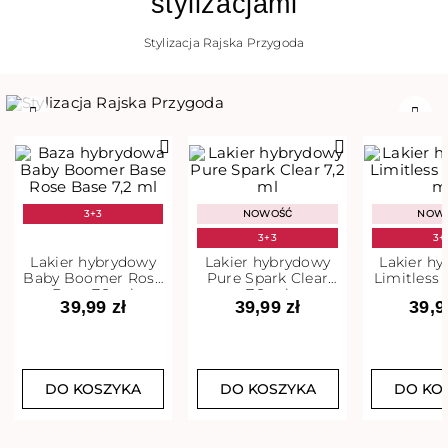
stylizacjami
Stylizacja Rajska Przygoda
Poprzedni
Nast
3+3
NOWOŚĆ
NOW
3+3
3+
Lakier hybrydowy
Lakier hybrydowy
Lakier h
Baby Boomer Rose
Pure Spark Clear
Limitless 
Base 7,2 ml
7,2 ml
m
39,99 zł
39,99 zł
39,9
DO KOSZYKA
DO KOSZYKA
DO KO