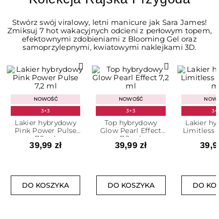
Stwórz swój viralowy, letni manicure jak Sara James!
Zmiksuj 7 hot wakacyjnych odcieni z perłowym topem,
efektownymi zdobieniami z Blooming Gel oraz
samoprzylepnymi, kwiatowymi naklejkami 3D.
NOWOŚĆ
NOWOŚĆ
NOW
3+3
3+3
3+
Lakier hybrydowy
Top hybrydowy
Lakier h
Pink Power Pulse
Glow Pearl Effect
Limitless 
7,2 ml
7,2 ml
m
39,99 zł
39,99 zł
39,9
DO KOSZYKA
DO KOSZYKA
DO KO