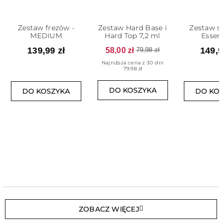
Zestaw frezów -
Zestaw Hard Base i
Zestaw s
MEDIUM
Hard Top 7,2 ml
Essen
139,99 zł
58,00 zł
149,9
79,98 zł
Najniższa cena z 30 dni
79.98 zł
DO KOSZYKA
DO KOSZYKA
DO KO
ZOBACZ WIĘCEJ