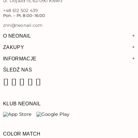
ul. Dojazd 15, 62-090 Kiekrz
+48 612 502 439
Pon. – Pt. 8:00–16:00
znn@neonail.com
+
O NEONAIL
+
ZAKUPY
+
INFORMACJE
ŚLEDŹ NAS
Facebook
Instagram
Pinterest
YouTube
TikTok
KLUB NEONAIL
COLOR MATCH