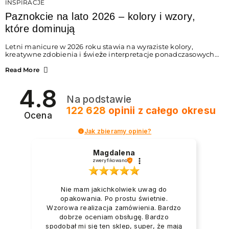
INSPIRACJE
Paznokcie na lato 2026 – kolory i wzory,
które dominują
Letni manicure w 2026 roku stawia na wyraziste kolory,
kreatywne zdobienia i świeże interpretacje ponadczasowych
trendów. Wśród najmodniejszych propozycji nie brakuje
zarówno energetycznych odcieni inspirowanych wakacjami,
Read More
jak i delikatnych wzorów idealnych dla miłośniczek
eleganckiej prostoty. Jakie kolory i stylizacje paznokci będą
4.8
królować latem 2026? Znajdź inspirację dla swojego
Na podstawie
manicure!
122 628
opinii
z całego okresu
Ocena
Jak zbieramy opinie?
Magdalena
zweryfikowano
Nie mam jakichkolwiek uwag do
opakowania. Po prostu świetnie.
Wzorowa realizacja zamówienia. Bardzo
dobrze oceniam obsługę. Bardzo
spodobał mi się ten sklep, super, że mają