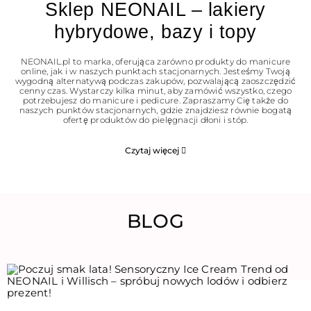
Sklep NEONAIL – lakiery
hybrydowe, bazy i topy
NEONAIL.pl to marka, oferująca zarówno produkty do manicure
online, jak i w naszych punktach stacjonarnych. Jesteśmy Twoją
wygodną alternatywą podczas zakupów, pozwalającą zaoszczędzić
cenny czas. Wystarczy kilka minut, aby zamówić wszystko, czego
potrzebujesz do manicure i pedicure. Zapraszamy Cię także do
naszych punktów stacjonarnych, gdzie znajdziesz równie bogatą
ofertę produktów do pielęgnacji dłoni i stóp.
Czytaj więcej
BLOG