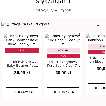
stylizacjami
Stylizacja Rajska Przygoda
Poprzedni
Nast
NOW
3+3
NOWOŚĆ
3+
3+3
Lakier h
Limitless 
Lakier hybrydowy
Lakier hybrydowy
m
Baby Boomer Rose
Pure Spark Clear 7,2
39,9
Base 7,2 ml
ml
39,99 zł
39,99 zł
DO KO
DO KOSZYKA
DO KOSZYKA