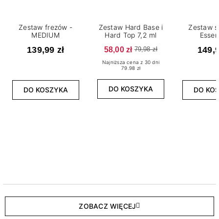
Zestaw frezów -
Zestaw Hard Base i
Zestaw s
MEDIUM
Hard Top 7,2 ml
Essen
139,99 zł
58,00 zł
149,9
79,98 zł
Najniższa cena z 30 dni
79.98 zł
DO KOSZYKA
DO KOSZYKA
DO KO
ZOBACZ WIĘCEJ