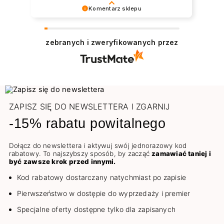
Komentarz sklepu
Dziękujemy serdecznie 😊 Bardzo cieszy nas
zadowolenie z udanych zakupów w sklepie
zebranych i zweryfikowanych przez
NEONAIL. Pozdrawiamy
ZAPISZ SIĘ DO NEWSLETTERA I ZGARNIJ
-15% rabatu powitalnego
Dołącz do newslettera i aktywuj swój jednorazowy kod
rabatowy. To najszybszy sposób, by zacząć
zamawiać taniej i
być zawsze krok przed innymi.
Kod rabatowy dostarczany natychmiast po zapisie
Pierwszeństwo w dostępie do wyprzedaży i premier
Specjalne oferty dostępne tylko dla zapisanych