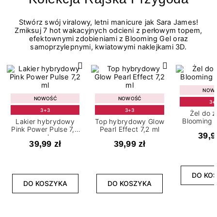
Stwórz swój viralowy, letni manicure jak Sara James!
Zmiksuj 7 hot wakacyjnych odcieni z perłowym topem,
efektownymi zdobieniami z Blooming Gel oraz
samoprzylepnymi, kwiatowymi naklejkami 3D.
NOW
NOWOŚĆ
NOWOŚĆ
3+
3+3
3+3
Żel do 
Blooming G
Lakier hybrydowy
Top hybrydowy Glow
Pink Power Pulse 7,2
Pearl Effect 7,2 ml
39,9
ml
39,99 zł
39,99 zł
DO KO
DO KOSZYKA
DO KOSZYKA