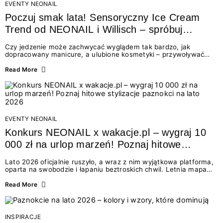
EVENTY NEONAIL
Poczuj smak lata! Sensoryczny Ice Cream
Trend od NEONAIL i Willisch – spróbuj
nowych lodów i odbierz prezent!
Czy jedzenie może zachwycać wyglądem tak bardzo, jak
dopracowany manicure, a ulubione kosmetyki – przywoływać
smak najpiękniejszych wakacyjnych wspomnień? Połączenie
świata beauty i oszałamiających deserów to coś więcej niż
Read More
chwilowa moda. To zaproszenie do celebracji chwili wszystkimi
zmysłami: przez soczysty kolor, aksamitną teksturę,
orzeźwiający zapach i słodki akcent na podniebieniu. Tego lata
NEONAIL łączy siły z marką Willisch, tworząc unikalny projekt
na styku jedzenia i piękna....
EVENTY NEONAIL
Konkurs NEONAIL x wakacje.pl – wygraj 10
000 zł na urlop marzeń! Poznaj hitowe
stylizacje paznokci na lato 2026
Lato 2026 oficjalnie ruszyło, a wraz z nim wyjątkowa platforma,
oparta na swobodzie i łapaniu beztroskich chwil. Letnia mapa
kolorów NEONAIL prowadzi nas przez najpiękniejsze
doświadczenia wakacji – od spontanicznych wyjazdów, przez
Read More
chwile relaksu, tropikalne inspiracje, aż po ekscytujące smaki.
Motywem przewodnim jest eksplorowanie i kolekcjonowanie
letnich momentów. Z tej okazji przygotowaliśmy coś absolutnie
wyjątkowego: wielki konkurs z wakacje.pl oraz dawkę
INSPIRACJE
najgorętszych trendów w...