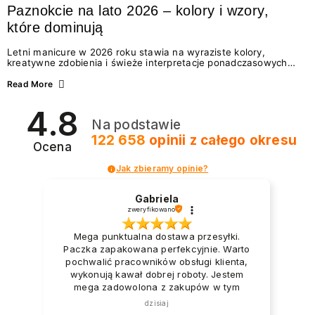
Paznokcie na lato 2026 – kolory i wzory,
które dominują
Letni manicure w 2026 roku stawia na wyraziste kolory,
kreatywne zdobienia i świeże interpretacje ponadczasowych
trendów. Wśród najmodniejszych propozycji nie brakuje
zarówno energetycznych odcieni inspirowanych wakacjami, jak
Read More
i delikatnych wzorów idealnych dla miłośniczek eleganckiej
prostoty. Jakie kolory i stylizacje paznokci będą królować latem
4.8
2026? Znajdź inspirację dla swojego manicure!
Na podstawie
122 658
opinii
z całego okresu
Ocena
Jak zbieramy opinie?
Gabriela
zweryfikowano
Mega punktualna dostawa przesyłki.
Paczka zapakowana perfekcyjnie. Warto
pochwalić pracowników obsługi klienta,
wykonują kawał dobrej roboty. Jestem
mega zadowolona z zakupów w tym
sklepie.
dzisiaj