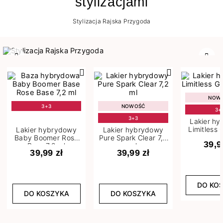
stylizacjami
Stylizacja Rajska Przygoda
Poprzedni
Nast
NOW
3+3
NOWOŚĆ
3+
3+3
Lakier h
Limitless 
Lakier hybrydowy
Lakier hybrydowy
m
Baby Boomer Rose
Pure Spark Clear 7,2
39,9
Base 7,2 ml
ml
39,99 zł
39,99 zł
DO KO
DO KOSZYKA
DO KOSZYKA