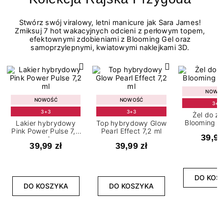
Stwórz swój viralowy, letni manicure jak Sara James!
Zmiksuj 7 hot wakacyjnych odcieni z perłowym topem,
efektownymi zdobieniami z Blooming Gel oraz
samoprzylepnymi, kwiatowymi naklejkami 3D.
NOW
NOWOŚĆ
NOWOŚĆ
3+
3+3
3+3
Żel do 
Blooming G
Lakier hybrydowy
Top hybrydowy Glow
Pink Power Pulse 7,2
Pearl Effect 7,2 ml
39,9
ml
39,99 zł
39,99 zł
DO KO
DO KOSZYKA
DO KOSZYKA