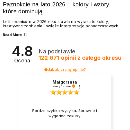
Paznokcie na lato 2026 – kolory i wzory,
które dominują
Letni manicure w 2026 roku stawia na wyraziste kolory,
kreatywne zdobienia i świeże interpretacje ponadczasowych
trendów. Wśród najmodniejszych propozycji nie brakuje
zarówno energetycznych odcieni inspirowanych wakacjami, jak
Read More
i delikatnych wzorów idealnych dla miłośniczek eleganckiej
prostoty. Jakie kolory i stylizacje paznokci będą królować latem
4.8
2026? Znajdź inspirację dla swojego manicure!
Na podstawie
122 671
opinii
z całego okresu
Ocena
Jak zbieramy opinie?
Małgorzata
zweryfikowano
Bardzo szybka wysyłka. Sprawne i
wygodne zakupy.