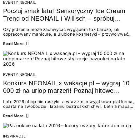
EVENTY NEONAIL
Poczuj smak lata! Sensoryczny Ice Cream
Trend od NEONAIL i Willisch – spróbuj
nowych lodów i odbierz prezent!
Czy jedzenie może zachwycać wyglądem tak bardzo, jak
dopracowany manicure, a ulubione kosmetyki – przywoływać
smak najpiękniejszych wakacyjnych wspomnień? Połączenie
świata beauty i oszałamiających deserów to coś więcej niż
Read More
chwilowa moda. To zaproszenie do celebracji chwili wszystkimi
zmysłami: przez soczysty kolor, aksamitną teksturę,
orzeźwiający zapach i słodki akcent na podniebieniu. Tego lata
NEONAIL łączy siły z marką Willisch, tworząc unikalny projekt
na styku jedzenia i piękna....
EVENTY NEONAIL
Konkurs NEONAIL x wakacje.pl – wygraj 10
000 zł na urlop marzeń! Poznaj hitowe
stylizacje paznokci na lato 2026
Lato 2026 oficjalnie ruszyło, a wraz z nim wyjątkowa platforma,
oparta na swobodzie i łapaniu beztroskich chwil. Letnia mapa
kolorów NEONAIL prowadzi nas przez najpiękniejsze
doświadczenia wakacji – od spontanicznych wyjazdów, przez
Read More
chwile relaksu, tropikalne inspiracje, aż po ekscytujące smaki.
Motywem przewodnim jest eksplorowanie i kolekcjonowanie
letnich momentów. Z tej okazji przygotowaliśmy coś absolutnie
wyjątkowego: wielki konkurs z wakacje.pl oraz dawkę
INSPIRACJE
najgorętszych trendów w...