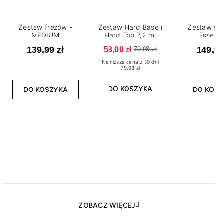
Zestaw frezów -
Zestaw Hard Base i
Zestaw s
MEDIUM
Hard Top 7,2 ml
Essen
139,99 zł
58,00 zł
149,9
79,98 zł
Najniższa cena z 30 dni
79.98 zł
DO KOSZYKA
DO KOSZYKA
DO KO
ZOBACZ WIĘCEJ