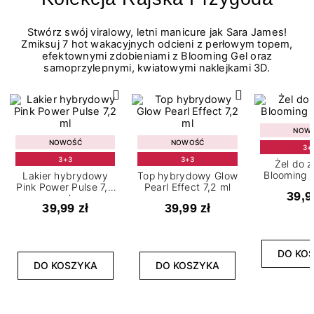
Stwórz swój viralowy, letni manicure jak Sara James!
Zmiksuj 7 hot wakacyjnych odcieni z perłowym topem,
efektownymi zdobieniami z Blooming Gel oraz
samoprzylepnymi, kwiatowymi naklejkami 3D.
NOW
NOWOŚĆ
NOWOŚĆ
3+
3+3
3+3
Żel do 
Blooming G
Lakier hybrydowy
Top hybrydowy Glow
Pink Power Pulse 7,2
Pearl Effect 7,2 ml
39,9
ml
39,99 zł
39,99 zł
DO KO
DO KOSZYKA
DO KOSZYKA