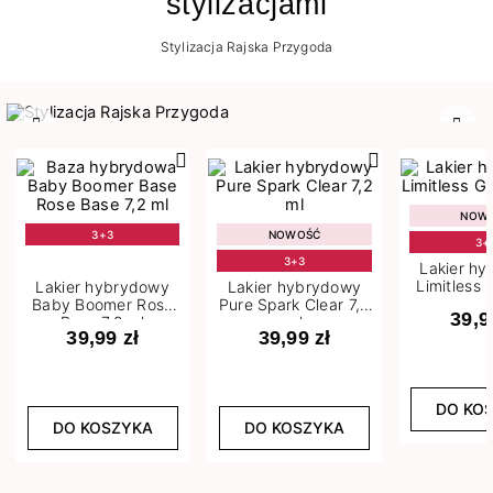
stylizacjami
Stylizacja Rajska Przygoda
Poprzedni
Nast
NOW
3+3
NOWOŚĆ
3+
3+3
Lakier h
Limitless 
Lakier hybrydowy
Lakier hybrydowy
m
Baby Boomer Rose
Pure Spark Clear 7,2
39,9
Base 7,2 ml
ml
39,99 zł
39,99 zł
DO KO
DO KOSZYKA
DO KOSZYKA