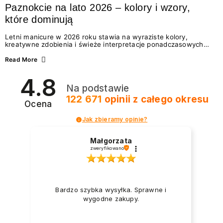
Paznokcie na lato 2026 – kolory i wzory,
które dominują
Letni manicure w 2026 roku stawia na wyraziste kolory,
kreatywne zdobienia i świeże interpretacje ponadczasowych
trendów. Wśród najmodniejszych propozycji nie brakuje
zarówno energetycznych odcieni inspirowanych wakacjami, jak
Read More
i delikatnych wzorów idealnych dla miłośniczek eleganckiej
prostoty. Jakie kolory i stylizacje paznokci będą królować latem
4.8
2026? Znajdź inspirację dla swojego manicure!
Na podstawie
122 671
opinii
z całego okresu
Ocena
Jak zbieramy opinie?
Małgorzata
zweryfikowano
Bardzo szybka wysyłka. Sprawne i
wygodne zakupy.