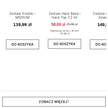
Zestaw frezów -
Zestaw Hard Base i
Zestaw s
MEDIUM
Hard Top 7,2 ml
Essen
139,99 zł
58,00 zł
149,9
79,98 zł
Najniższa cena z 30 dni
79.98 zł
DO KOSZYKA
DO KOSZYKA
DO KO
ZOBACZ WIĘCEJ