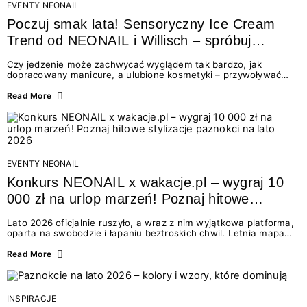
EVENTY NEONAIL
Poczuj smak lata! Sensoryczny Ice Cream
Trend od NEONAIL i Willisch – spróbuj
nowych lodów i odbierz prezent!
Czy jedzenie może zachwycać wyglądem tak bardzo, jak
dopracowany manicure, a ulubione kosmetyki – przywoływać
smak najpiękniejszych wakacyjnych wspomnień? Połączenie
świata beauty i oszałamiających deserów to coś więcej niż
Read More
chwilowa moda. To zaproszenie do celebracji chwili wszystkimi
zmysłami: przez soczysty kolor, aksamitną teksturę,
orzeźwiający zapach i słodki akcent na podniebieniu. Tego lata
NEONAIL łączy siły z marką Willisch, tworząc unikalny projekt
na styku jedzenia i piękna....
EVENTY NEONAIL
Konkurs NEONAIL x wakacje.pl – wygraj 10
000 zł na urlop marzeń! Poznaj hitowe
stylizacje paznokci na lato 2026
Lato 2026 oficjalnie ruszyło, a wraz z nim wyjątkowa platforma,
oparta na swobodzie i łapaniu beztroskich chwil. Letnia mapa
kolorów NEONAIL prowadzi nas przez najpiękniejsze
doświadczenia wakacji – od spontanicznych wyjazdów, przez
Read More
chwile relaksu, tropikalne inspiracje, aż po ekscytujące smaki.
Motywem przewodnim jest eksplorowanie i kolekcjonowanie
letnich momentów. Z tej okazji przygotowaliśmy coś absolutnie
wyjątkowego: wielki konkurs z wakacje.pl oraz dawkę
INSPIRACJE
najgorętszych trendów w...