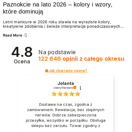
Paznokcie na lato 2026 – kolory i wzory,
które dominują
Letni manicure w 2026 roku stawia na wyraziste kolory,
kreatywne zdobienia i świeże interpretacje ponadczasowych
trendów. Wśród najmodniejszych propozycji nie brakuje
zarówno energetycznych odcieni inspirowanych wakacjami, jak
Read More
i delikatnych wzorów idealnych dla miłośniczek eleganckiej
prostoty. Jakie kolory i stylizacje paznokci będą królować latem
4.8
2026? Znajdź inspirację dla swojego manicure!
Na podstawie
122 646
opinii
z całego okresu
Ocena
Jak zbieramy opinie?
Jolanta
zweryfikowano
Dostawa na czas, zgodna z
zamówieniem. Rewelacja, bez zbędnych
nerwów. Dobrze zabezpieczona
przesyłka, wszystko w porządku. Obsługa
sklepu bez zarzutu. Towar zgodny z
opisem i zapotrzebowaniem. Przesyłka