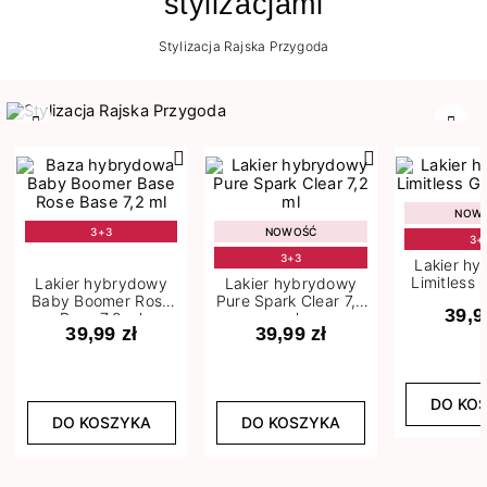
stylizacjami
Stylizacja Rajska Przygoda
Poprzedni
Nast
NOW
3+3
NOWOŚĆ
3+
3+3
Lakier h
Limitless 
Lakier hybrydowy
Lakier hybrydowy
m
Baby Boomer Rose
Pure Spark Clear 7,2
39,9
Base 7,2 ml
ml
39,99 zł
39,99 zł
DO KO
DO KOSZYKA
DO KOSZYKA