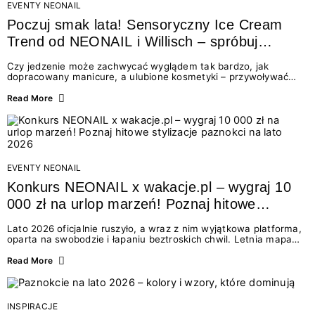
EVENTY NEONAIL
Poczuj smak lata! Sensoryczny Ice Cream
Trend od NEONAIL i Willisch – spróbuj
nowych lodów i odbierz prezent!
Czy jedzenie może zachwycać wyglądem tak bardzo, jak
dopracowany manicure, a ulubione kosmetyki – przywoływać
smak najpiękniejszych wakacyjnych wspomnień? Połączenie
świata beauty i oszałamiających deserów to coś więcej niż
Read More
chwilowa moda. To zaproszenie do celebracji chwili wszystkimi
zmysłami: przez soczysty kolor, aksamitną teksturę,
orzeźwiający zapach i słodki akcent na podniebieniu. Tego lata
NEONAIL łączy siły z marką Willisch, tworząc unikalny projekt
na styku jedzenia i piękna....
EVENTY NEONAIL
Konkurs NEONAIL x wakacje.pl – wygraj 10
000 zł na urlop marzeń! Poznaj hitowe
stylizacje paznokci na lato 2026
Lato 2026 oficjalnie ruszyło, a wraz z nim wyjątkowa platforma,
oparta na swobodzie i łapaniu beztroskich chwil. Letnia mapa
kolorów NEONAIL prowadzi nas przez najpiękniejsze
doświadczenia wakacji – od spontanicznych wyjazdów, przez
Read More
chwile relaksu, tropikalne inspiracje, aż po ekscytujące smaki.
Motywem przewodnim jest eksplorowanie i kolekcjonowanie
letnich momentów. Z tej okazji przygotowaliśmy coś absolutnie
wyjątkowego: wielki konkurs z wakacje.pl oraz dawkę
INSPIRACJE
najgorętszych trendów w...