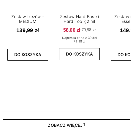
Zestaw frezów -
Zestaw Hard Base i
Zestaw s
MEDIUM
Hard Top 7,2 ml
Essen
139,99 zł
58,00 zł
149,9
79,98 zł
Najniższa cena z 30 dni
79.98 zł
DO KOSZYKA
DO KOSZYKA
DO KO
ZOBACZ WIĘCEJ