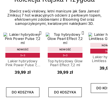
Stwórz swój viralowy, letni manicure jak Sara James!
Zmiksuj 7 hot wakacyjnych odcieni z perłowym topem,
efektownymi zdobieniami z Blooming Gel oraz
samoprzylepnymi, kwiatowymi naklejkami 3D.
NOW
NOWOŚĆ
NOWOŚĆ
3+
3+3
3+3
Lakier h
Limitless 
Lakier hybrydowy
Top hybrydowy Glow
m
Pink Power Pulse 7,2
Pearl Effect 7,2 ml
39,9
ml
39,99 zł
39,99 zł
DO KO
DO KOSZYKA
DO KOSZYKA