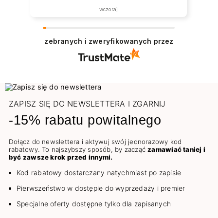
została zrealizowana ekspresowo.
wczoraj
Polecam wszystkim zainteresowanym.
zebranych i zweryfikowanych przez
ZAPISZ SIĘ DO NEWSLETTERA I ZGARNIJ
-15% rabatu powitalnego
Dołącz do newslettera i aktywuj swój jednorazowy kod
rabatowy. To najszybszy sposób, by zacząć
zamawiać taniej i
być zawsze krok przed innymi.
Kod rabatowy dostarczany natychmiast po zapisie
Pierwszeństwo w dostępie do wyprzedaży i premier
Specjalne oferty dostępne tylko dla zapisanych