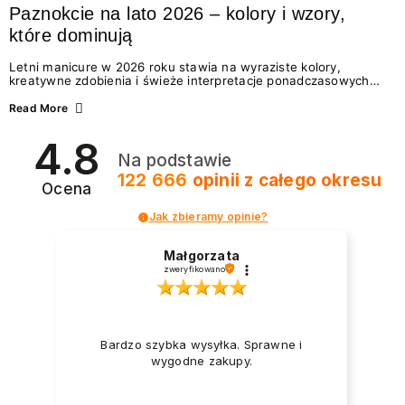
Paznokcie na lato 2026 – kolory i wzory,
które dominują
Letni manicure w 2026 roku stawia na wyraziste kolory,
kreatywne zdobienia i świeże interpretacje ponadczasowych
trendów. Wśród najmodniejszych propozycji nie brakuje
zarówno energetycznych odcieni inspirowanych wakacjami, jak
Read More
i delikatnych wzorów idealnych dla miłośniczek eleganckiej
prostoty. Jakie kolory i stylizacje paznokci będą królować latem
4.8
2026? Znajdź inspirację dla swojego manicure!
Na podstawie
122 666
opinii
z całego okresu
Ocena
Jak zbieramy opinie?
Małgorzata
zweryfikowano
Bardzo szybka wysyłka. Sprawne i
wygodne zakupy.