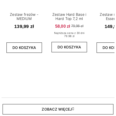
Zestaw frezów -
Zestaw Hard Base i
Zestaw s
MEDIUM
Hard Top 7,2 ml
Essen
139,99 zł
58,00 zł
149,9
79,98 zł
Najniższa cena z 30 dni
79.98 zł
DO KOSZYKA
DO KOSZYKA
DO KO
ZOBACZ WIĘCEJ