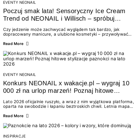
EVENTY NEONAIL
Poczuj smak lata! Sensoryczny Ice Cream
Trend od NEONAIL i Willisch – spróbuj
nowych lodów i odbierz prezent!
Czy jedzenie może zachwycać wyglądem tak bardzo, jak
dopracowany manicure, a ulubione kosmetyki – przywoływać
smak najpiękniejszych wakacyjnych wspomnień? Połączenie
świata beauty i oszałamiających deserów to coś więcej niż
Read More
chwilowa moda. To zaproszenie do celebracji chwili wszystkimi
zmysłami: przez soczysty kolor, aksamitną teksturę,
orzeźwiający zapach i słodki akcent na podniebieniu. Tego lata
NEONAIL łączy siły z marką Willisch, tworząc unikalny projekt
na styku jedzenia i piękna....
EVENTY NEONAIL
Konkurs NEONAIL x wakacje.pl – wygraj 10
000 zł na urlop marzeń! Poznaj hitowe
stylizacje paznokci na lato 2026
Lato 2026 oficjalnie ruszyło, a wraz z nim wyjątkowa platforma,
oparta na swobodzie i łapaniu beztroskich chwil. Letnia mapa
kolorów NEONAIL prowadzi nas przez najpiękniejsze
doświadczenia wakacji – od spontanicznych wyjazdów, przez
Read More
chwile relaksu, tropikalne inspiracje, aż po ekscytujące smaki.
Motywem przewodnim jest eksplorowanie i kolekcjonowanie
letnich momentów. Z tej okazji przygotowaliśmy coś absolutnie
wyjątkowego: wielki konkurs z wakacje.pl oraz dawkę
INSPIRACJE
najgorętszych trendów w...