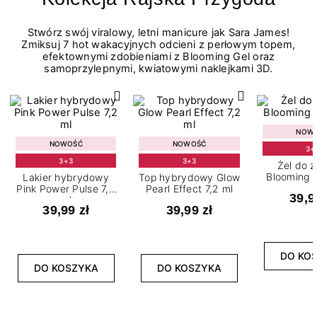
Stwórz swój viralowy, letni manicure jak Sara James!
Zmiksuj 7 hot wakacyjnych odcieni z perłowym topem,
efektownymi zdobieniami z Blooming Gel oraz
samoprzylepnymi, kwiatowymi naklejkami 3D.
NOW
NOWOŚĆ
NOWOŚĆ
3+
3+3
3+3
Żel do 
Blooming G
Lakier hybrydowy
Top hybrydowy Glow
Pink Power Pulse 7,2
Pearl Effect 7,2 ml
39,9
ml
39,99 zł
39,99 zł
DO KO
DO KOSZYKA
DO KOSZYKA