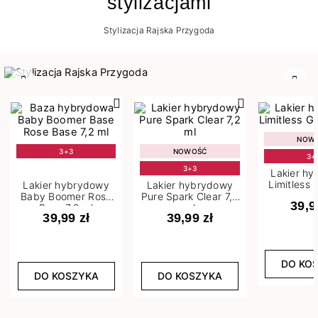
stylizacjami
Stylizacja Rajska Przygoda
Poprzedni
Nast
NOW
3+3
NOWOŚĆ
3+
3+3
Lakier h
Limitless 
Lakier hybrydowy
Lakier hybrydowy
m
Baby Boomer Rose
Pure Spark Clear 7,2
39,9
Base 7,2 ml
ml
39,99 zł
39,99 zł
DO KO
DO KOSZYKA
DO KOSZYKA